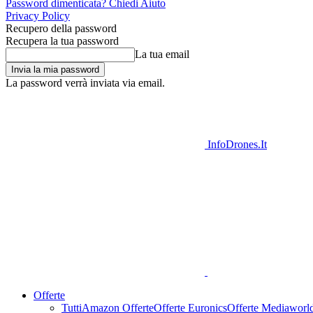
Password dimenticata? Chiedi Aiuto
Privacy Policy
Recupero della password
Recupera la tua password
La tua email
La password verrà inviata via email.
InfoDrones.It
Offerte
Tutti
Amazon Offerte
Offerte Euronics
Offerte Mediaworl