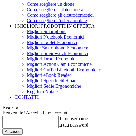
Come scegliere un drone
Come scegliere la fotocamera
Come scegliere gli elettrodomestici
Come scegliere l’offerta mobile
I MIGLIORI PRODOTTI IN OFFERTA
Migliori Smartphone
Migliori Notebook Economici
Migliori Tablet Economici
Miglior Smartphone Economico
Migliori Smartwatch Economici
Migliori Droni Economici
Migliori Action Cam Economiche
Migliori Cuffie Bluetooth Economiche
Migliori eBook Reader
Migliori Specchietti Smart
Migliori Sedie Ergonomiche
Regali di Natale
CONTATTI
Registrati
Benvenuto! Accedi al tuo account
il tuo username
la tua password