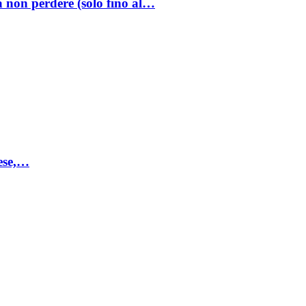
a non perdere (solo fino al…
mese,…