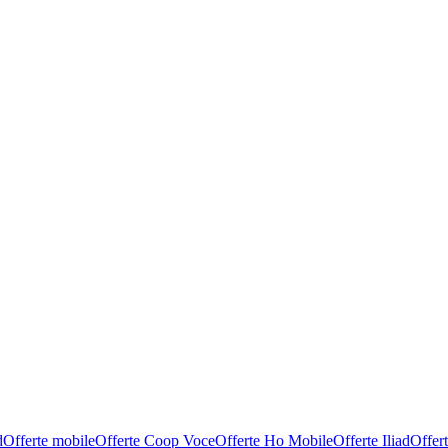
d
Offerte mobile
Offerte Coop Voce
Offerte Ho Mobile
Offerte Iliad
Offer