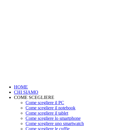
HOME
CHI SIAMO
COME SCEGLIERE
Come scegliere il PC
Come scegliere il notebook
Come scegliere il tablet
Come scegliere lo smartphone
Come scegliere uno smartwatch
Come scegliere le cuffie