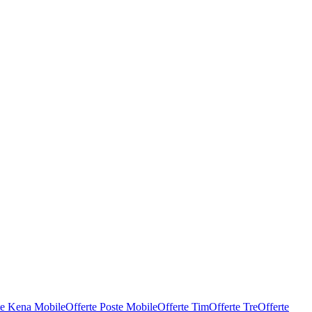
te Kena Mobile
Offerte Poste Mobile
Offerte Tim
Offerte Tre
Offerte