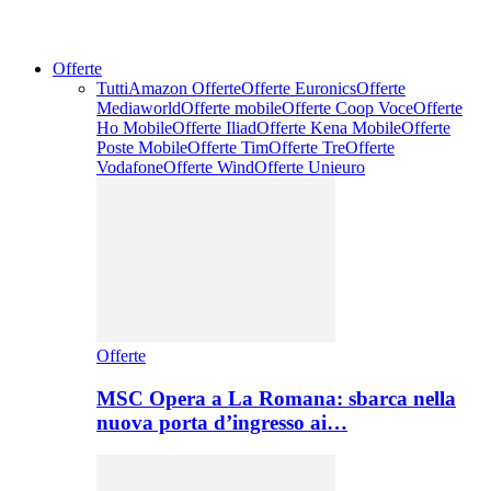
Offerte
Tutti
Amazon Offerte
Offerte Euronics
Offerte
Mediaworld
Offerte mobile
Offerte Coop Voce
Offerte
Ho Mobile
Offerte Iliad
Offerte Kena Mobile
Offerte
Poste Mobile
Offerte Tim
Offerte Tre
Offerte
Vodafone
Offerte Wind
Offerte Unieuro
Offerte
MSC Opera a La Romana: sbarca nella
nuova porta d’ingresso ai…