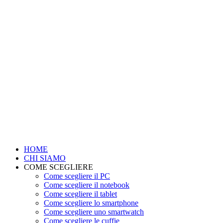
HOME
CHI SIAMO
COME SCEGLIERE
Come scegliere il PC
Come scegliere il notebook
Come scegliere il tablet
Come scegliere lo smartphone
Come scegliere uno smartwatch
Come scegliere le cuffie