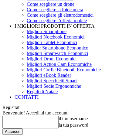
Come scegliere un drone
Come scegliere la fotocamera
Come scegliere gli elettrodomestici
Come scegliere l’offerta mobile
I MIGLIORI PRODOTTI IN OFFERTA
Migliori Smartphone
Migliori Notebook Economici
Migliori Tablet Economici
Miglior Smartphone Economico
Migliori Smartwatch Economici
Migliori Droni Economici
Migliori Action Cam Economiche
Migliori Cuffie Bluetooth Economiche
Migliori eBook Reader
Migliori Specchietti Smart
Migliori Sedie Ergonomiche
Regali di Natale
CONTATTI
Registrati
Benvenuto! Accedi al tuo account
il tuo username
la tua password