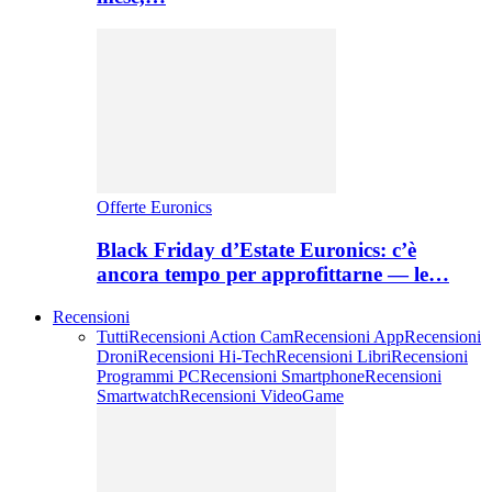
Offerte Euronics
Black Friday d’Estate Euronics: c’è
ancora tempo per approfittarne — le…
Recensioni
Tutti
Recensioni Action Cam
Recensioni App
Recensioni
Droni
Recensioni Hi-Tech
Recensioni Libri
Recensioni
Programmi PC
Recensioni Smartphone
Recensioni
Smartwatch
Recensioni VideoGame