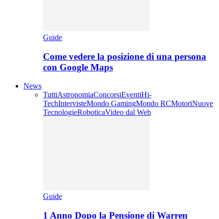
Guide
Come vedere la posizione di una persona
con Google Maps
News
Tutti
Astronomia
Concorsi
Eventi
Hi-
Tech
Interviste
Mondo Gaming
Mondo RC
Motori
Nuove
Tecnologie
Robotica
Video dal Web
Guide
1 Anno Dopo la Pensione di Warren