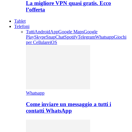
La migliore VPN quasi gratis. Ecco
l’offerta
Tablet
Telefoni
Tutti
Android
App
Google Maps
Google
Play
Skype
SnapChat
Spotify
Telegram
Whatsapp
Giochi
per Cellulare
iOS
Whatsapp
Come inviare un messaggio a tutti i
contatti WhatsApp