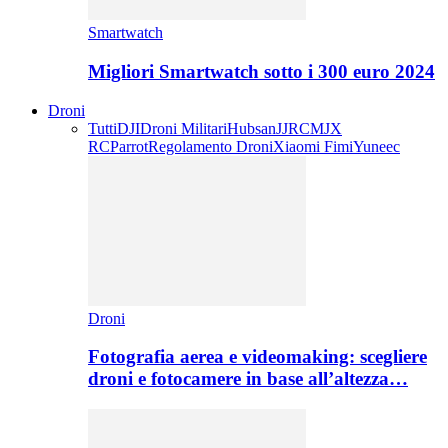
Smartwatch
Migliori Smartwatch sotto i 300 euro 2024
Droni
Tutti
DJI
Droni Militari
Hubsan
JJRC
MJX
RC
Parrot
Regolamento Droni
Xiaomi Fimi
Yuneec
Droni
Fotografia aerea e videomaking: scegliere
droni e fotocamere in base all’altezza…