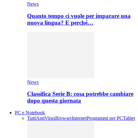
News
Quanto tempo ci vuole per imparare una
nuova lingua? E perché…
News
Classifica Serie B: cosa potrebbe cambiare
dopo questa giornata
PC e Notebook
Tutti
AntiVirus
Browser
Internet
Programmi per PC
Tablet