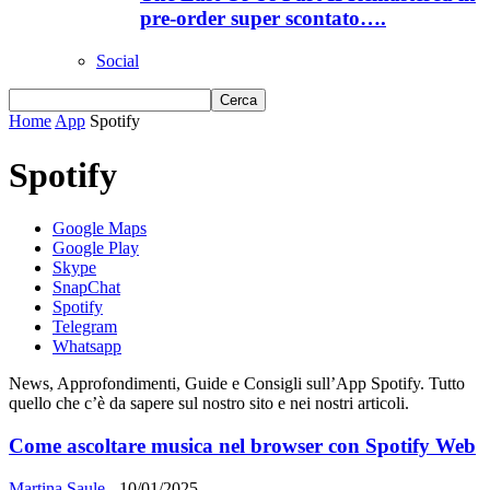
pre-order super scontato….
Social
Home
App
Spotify
Spotify
Google Maps
Google Play
Skype
SnapChat
Spotify
Telegram
Whatsapp
News, Approfondimenti, Guide e Consigli sull’App Spotify. Tutto
quello che c’è da sapere sul nostro sito e nei nostri articoli.
Come ascoltare musica nel browser con Spotify Web
Martina Saule
-
10/01/2025