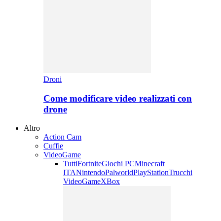
Droni
Come modificare video realizzati con
drone
Altro
Action Cam
Cuffie
VideoGame
Tutti
Fortnite
Giochi PC
Minecraft
ITA
Nintendo
Palworld
PlayStation
Trucchi
VideoGame
XBox