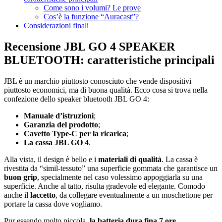
Come sono i volumi? Le prove
Cos’è la funzione “Auracast”?
Considerazioni finali
Recensione JBL GO 4 SPEAKER
BLUETOOTH: caratteristiche principali
JBL è un marchio piuttosto conosciuto che vende dispositivi
piuttosto economici, ma di buona qualità. Ecco cosa si trova nella
confezione dello speaker bluetooth JBL GO 4:
Manuale d’istruzioni
;
Garanzia del prodotto
;
Cavetto Type-C per la ricarica
;
La cassa JBL GO 4
.
Alla vista, il design è bello e i
materiali di qualità
. La cassa è
rivestita da “simil-tessuto” una superficie gommata che garantisce un
buon grip
, specialmente nel caso volessimo appoggiarla su una
superficie. Anche al tatto, risulta gradevole ed elegante. Comodo
anche il
laccetto
, da collegare eventualmente a un moschettone per
portare la cassa dove vogliamo.
Pur essendo molto piccola,
la batteria dura fina 7 ore