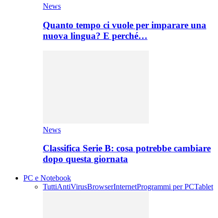
News
Quanto tempo ci vuole per imparare una
nuova lingua? E perché…
News
Classifica Serie B: cosa potrebbe cambiare
dopo questa giornata
PC e Notebook
Tutti
AntiVirus
Browser
Internet
Programmi per PC
Tablet