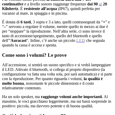
continuative
e a livello sonoro raggiunge frequenze
dai 90
ai
20
Kilohertz
. È
resistente all’acqua
(IP67), quindi perfetta per
vacanze al mare, in spiaggia e in piscina.
È dotata di
6 tasti
, 3 sopra e 3 a lato, quelli contrassegnati da “
+
” e
“
–
” servono a regolare il volume, mentre quello in mezzo ai due è
per “stoppare” la riproduzione. Nell’altra serie, ci sono invece il
tasto di accensione/spegnimento, quello del bluetooth e quello
dell'”
Auracast
“. Infine, c’è anche un piccolo
LED
che segnala
quando la cassa è accesa e spenta.
Come sono i volumi? Le prove
All’accensione, si sentirà un suono specifico e si vedrà lampeggiare
il LED. Attivato il bluetooth, si collega al proprio dispositivo (la
configurazione va fatta una volta sola, poi sarà automatica) e si parte
con la riproduzione. Per quanto riguarda i volumi,
la qualità è
molto buona
, nonostante le piccole dimensioni e il costo
relativamente contenuto.
Ha un solo speaker, ma
raggiunge volumi anche importanti
. Al
massimo, le voci gracchiano leggermente, ma sui bassi sorprende in
positivo: piccola, ma davvero potente e di buona qualità.