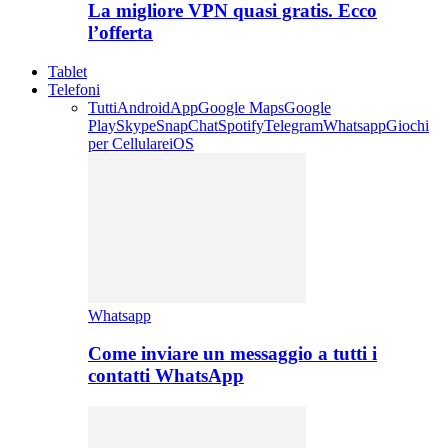
La migliore VPN quasi gratis. Ecco
l’offerta
Tablet
Telefoni
Tutti
Android
App
Google Maps
Google
Play
Skype
SnapChat
Spotify
Telegram
Whatsapp
Giochi
per Cellulare
iOS
Whatsapp
Come inviare un messaggio a tutti i
contatti WhatsApp