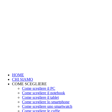
HOME
CHI SIAMO
COME SCEGLIERE
Come scegliere il PC
Come scegliere il notebook
Come scegliere il tablet
Come scegliere lo smartphone
Come scegliere uno smartwatch
Come scegliere le cuffie