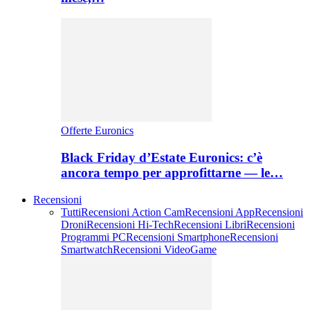
Offerte Euronics
Black Friday d’Estate Euronics: c’è
ancora tempo per approfittarne — le…
Recensioni
Tutti
Recensioni Action Cam
Recensioni App
Recensioni
Droni
Recensioni Hi-Tech
Recensioni Libri
Recensioni
Programmi PC
Recensioni Smartphone
Recensioni
Smartwatch
Recensioni VideoGame