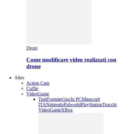
Droni
Come modificare video realizzati con
drone
Altro
Action Cam
Cuffie
VideoGame
Tutti
Fortnite
Giochi PC
Minecraft
ITA
Nintendo
Palworld
PlayStation
Trucchi
VideoGame
XBox