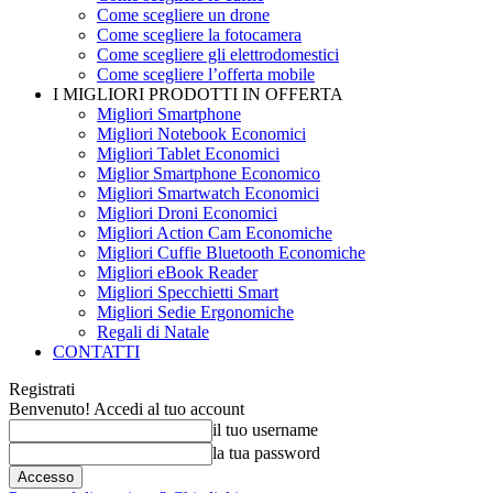
Come scegliere un drone
Come scegliere la fotocamera
Come scegliere gli elettrodomestici
Come scegliere l’offerta mobile
I MIGLIORI PRODOTTI IN OFFERTA
Migliori Smartphone
Migliori Notebook Economici
Migliori Tablet Economici
Miglior Smartphone Economico
Migliori Smartwatch Economici
Migliori Droni Economici
Migliori Action Cam Economiche
Migliori Cuffie Bluetooth Economiche
Migliori eBook Reader
Migliori Specchietti Smart
Migliori Sedie Ergonomiche
Regali di Natale
CONTATTI
Registrati
Benvenuto! Accedi al tuo account
il tuo username
la tua password