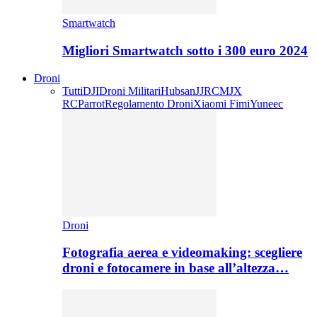
Smartwatch
Migliori Smartwatch sotto i 300 euro 2024
Droni
Tutti
DJI
Droni Militari
Hubsan
JJRC
MJX
RC
Parrot
Regolamento Droni
Xiaomi Fimi
Yuneec
Droni
Fotografia aerea e videomaking: scegliere
droni e fotocamere in base all’altezza…