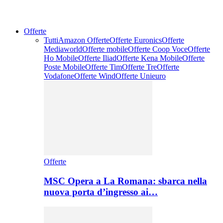
Offerte
Tutti
Amazon Offerte
Offerte Euronics
Offerte
Mediaworld
Offerte mobile
Offerte Coop Voce
Offerte
Ho Mobile
Offerte Iliad
Offerte Kena Mobile
Offerte
Poste Mobile
Offerte Tim
Offerte Tre
Offerte
Vodafone
Offerte Wind
Offerte Unieuro
Offerte
MSC Opera a La Romana: sbarca nella
nuova porta d’ingresso ai…