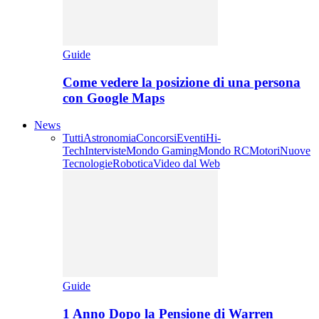
Guide
Come vedere la posizione di una persona
con Google Maps
News
Tutti
Astronomia
Concorsi
Eventi
Hi-
Tech
Interviste
Mondo Gaming
Mondo RC
Motori
Nuove
Tecnologie
Robotica
Video dal Web
Guide
1 Anno Dopo la Pensione di Warren