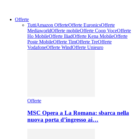
Offerte
Tutti
Amazon Offerte
Offerte Euronics
Offerte
Mediaworld
Offerte mobile
Offerte Coop Voce
Offerte
Ho Mobile
Offerte Iliad
Offerte Kena Mobile
Offerte
Poste Mobile
Offerte Tim
Offerte Tre
Offerte
Vodafone
Offerte Wind
Offerte Unieuro
Offerte
MSC Opera a La Romana: sbarca nella
nuova porta d’ingresso ai…