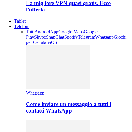
La migliore VPN quasi gratis. Ecco
l’offerta
Tablet
Telefoni
Tutti
Android
App
Google Maps
Google
Play
Skype
SnapChat
Spotify
Telegram
Whatsapp
Giochi
per Cellulare
iOS
Whatsapp
Come inviare un messaggio a tutti i
contatti WhatsApp