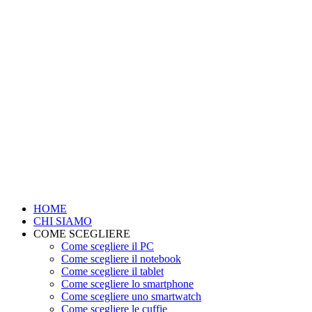
HOME
CHI SIAMO
COME SCEGLIERE
Come scegliere il PC
Come scegliere il notebook
Come scegliere il tablet
Come scegliere lo smartphone
Come scegliere uno smartwatch
Come scegliere le cuffie