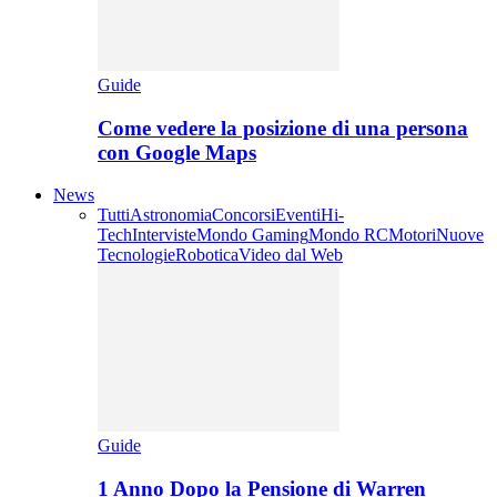
Guide
Come vedere la posizione di una persona
con Google Maps
News
Tutti
Astronomia
Concorsi
Eventi
Hi-
Tech
Interviste
Mondo Gaming
Mondo RC
Motori
Nuove
Tecnologie
Robotica
Video dal Web
Guide
1 Anno Dopo la Pensione di Warren