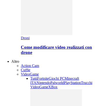
Droni
Come modificare video realizzati con
drone
Altro
Action Cam
Cuffie
VideoGame
Tutti
Fortnite
Giochi PC
Minecraft
ITA
Nintendo
Palworld
PlayStation
Trucchi
VideoGame
XBox