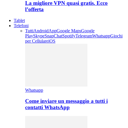
La migliore VPN quasi gratis. Ecco
l’offerta
Tablet
Telefoni
Tutti
Android
App
Google Maps
Google
Play
Skype
SnapChat
Spotify
Telegram
Whatsapp
Giochi
per Cellulare
iOS
Whatsapp
Come inviare un messaggio a tutti i
contatti WhatsApp