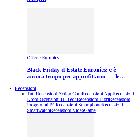
Offerte Euronics
Black Friday d’Estate Euronics: c’è
ancora tempo per approfittarne — le…
Recensioni
Tutti
Recensioni Action Cam
Recensioni App
Recensioni
Droni
Recensioni Hi-Tech
Recensioni Libri
Recensioni
Programmi PC
Recensioni Smartphone
Recensioni
Smartwatch
Recensioni VideoGame