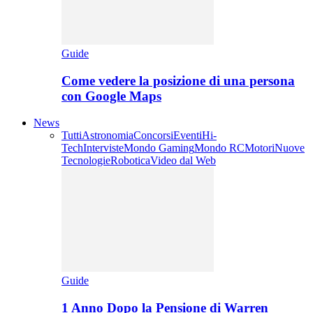
Guide
Come vedere la posizione di una persona
con Google Maps
News
Tutti
Astronomia
Concorsi
Eventi
Hi-
Tech
Interviste
Mondo Gaming
Mondo RC
Motori
Nuove
Tecnologie
Robotica
Video dal Web
Guide
1 Anno Dopo la Pensione di Warren