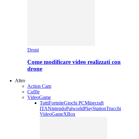
Droni
Come modificare video realizzati con
drone
Altro
Action Cam
Cuffie
VideoGame
Tutti
Fortnite
Giochi PC
Minecraft
ITA
Nintendo
Palworld
PlayStation
Trucchi
VideoGame
XBox