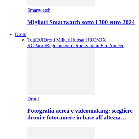
Smartwatch
Migliori Smartwatch sotto i 300 euro 2024
Droni
Tutti
DJI
Droni Militari
Hubsan
JJRC
MJX
RC
Parrot
Regolamento Droni
Xiaomi Fimi
Yuneec
Droni
Fotografia aerea e videomaking: scegliere
droni e fotocamere in base all’altezza…