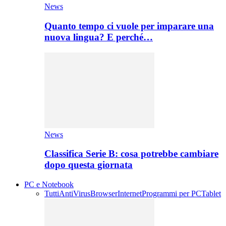
News
Quanto tempo ci vuole per imparare una
nuova lingua? E perché…
News
Classifica Serie B: cosa potrebbe cambiare
dopo questa giornata
PC e Notebook
Tutti
AntiVirus
Browser
Internet
Programmi per PC
Tablet