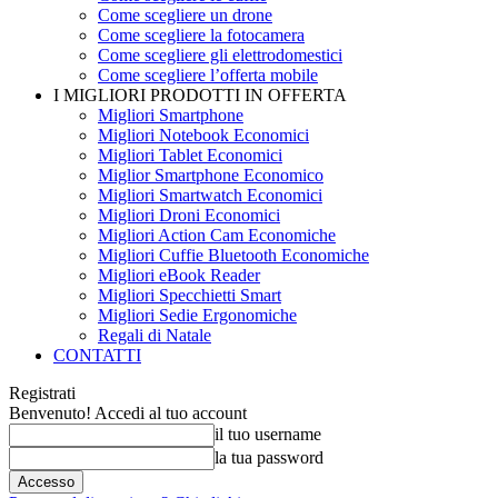
Come scegliere un drone
Come scegliere la fotocamera
Come scegliere gli elettrodomestici
Come scegliere l’offerta mobile
I MIGLIORI PRODOTTI IN OFFERTA
Migliori Smartphone
Migliori Notebook Economici
Migliori Tablet Economici
Miglior Smartphone Economico
Migliori Smartwatch Economici
Migliori Droni Economici
Migliori Action Cam Economiche
Migliori Cuffie Bluetooth Economiche
Migliori eBook Reader
Migliori Specchietti Smart
Migliori Sedie Ergonomiche
Regali di Natale
CONTATTI
Registrati
Benvenuto! Accedi al tuo account
il tuo username
la tua password