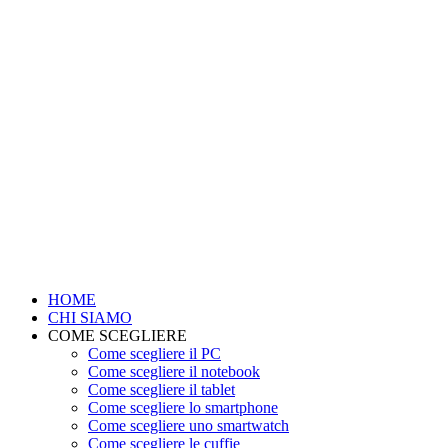
HOME
CHI SIAMO
COME SCEGLIERE
Come scegliere il PC
Come scegliere il notebook
Come scegliere il tablet
Come scegliere lo smartphone
Come scegliere uno smartwatch
Come scegliere le cuffie