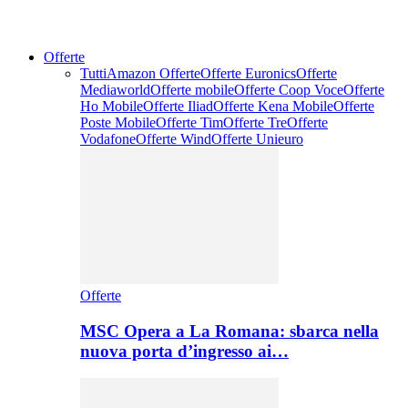
Offerte
Tutti
Amazon Offerte
Offerte Euronics
Offerte
Mediaworld
Offerte mobile
Offerte Coop Voce
Offerte
Ho Mobile
Offerte Iliad
Offerte Kena Mobile
Offerte
Poste Mobile
Offerte Tim
Offerte Tre
Offerte
Vodafone
Offerte Wind
Offerte Unieuro
Offerte
MSC Opera a La Romana: sbarca nella
nuova porta d’ingresso ai…