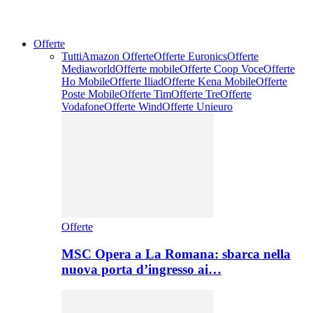
Offerte
Tutti
Amazon Offerte
Offerte Euronics
Offerte
Mediaworld
Offerte mobile
Offerte Coop Voce
Offerte
Ho Mobile
Offerte Iliad
Offerte Kena Mobile
Offerte
Poste Mobile
Offerte Tim
Offerte Tre
Offerte
Vodafone
Offerte Wind
Offerte Unieuro
Offerte
MSC Opera a La Romana: sbarca nella
nuova porta d’ingresso ai…