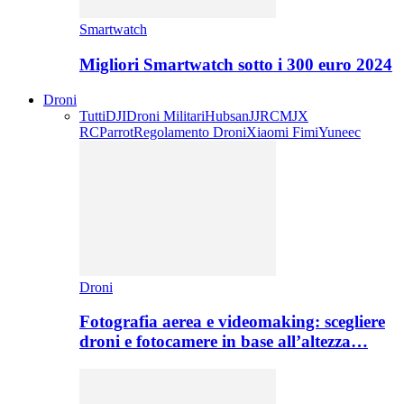
Smartwatch
Migliori Smartwatch sotto i 300 euro 2024
Droni
Tutti
DJI
Droni Militari
Hubsan
JJRC
MJX
RC
Parrot
Regolamento Droni
Xiaomi Fimi
Yuneec
Droni
Fotografia aerea e videomaking: scegliere
droni e fotocamere in base all’altezza…