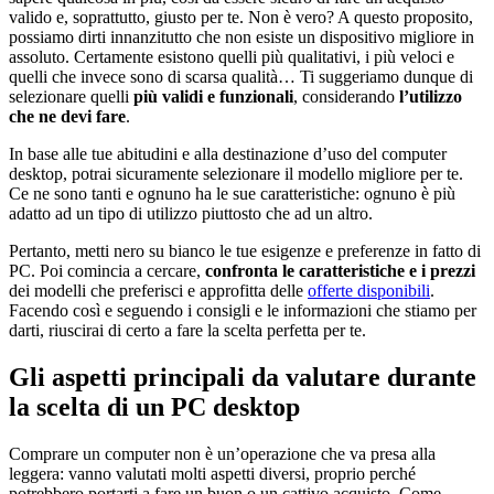
valido e, soprattutto, giusto per te. Non è vero? A questo proposito,
possiamo dirti innanzitutto che non esiste un dispositivo migliore in
assoluto. Certamente esistono quelli più qualitativi, i più veloci e
quelli che invece sono di scarsa qualità… Ti suggeriamo dunque di
selezionare quelli
più validi e funzionali
, considerando
l’utilizzo
che ne devi fare
.
In base alle tue abitudini e alla destinazione d’uso del computer
desktop, potrai sicuramente selezionare il modello migliore per te.
Ce ne sono tanti e ognuno ha le sue caratteristiche: ognuno è più
adatto ad un tipo di utilizzo piuttosto che ad un altro.
Pertanto, metti nero su bianco le tue esigenze e preferenze in fatto di
PC. Poi comincia a cercare,
confronta le caratteristiche e i prezzi
dei modelli che preferisci e approfitta delle
offerte disponibili
.
Facendo così e seguendo i consigli e le informazioni che stiamo per
darti, riuscirai di certo a fare la scelta perfetta per te.
Gli aspetti principali da valutare durante
la scelta di un PC desktop
Comprare un computer non è un’operazione che va presa alla
leggera: vanno valutati molti aspetti diversi, proprio perché
potrebbero portarti a fare un buon o un cattivo acquisto. Come