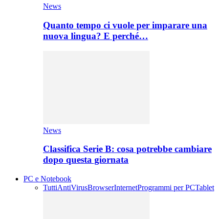
News
Quanto tempo ci vuole per imparare una
nuova lingua? E perché…
News
Classifica Serie B: cosa potrebbe cambiare
dopo questa giornata
PC e Notebook
Tutti
AntiVirus
Browser
Internet
Programmi per PC
Tablet