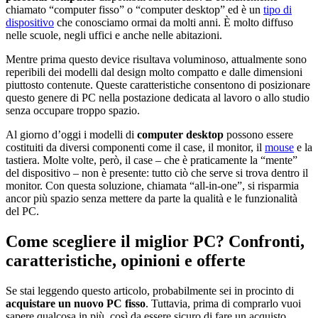
chiamato “computer fisso” o “computer desktop” ed è un
tipo di
dispositivo
che conosciamo ormai da molti anni. È molto diffuso
nelle scuole, negli uffici e anche nelle abitazioni.
Mentre prima questo device risultava voluminoso, attualmente sono
reperibili dei modelli dal design molto compatto e dalle dimensioni
piuttosto contenute. Queste caratteristiche consentono di posizionare
questo genere di PC nella postazione dedicata al lavoro o allo studio
senza occupare troppo spazio.
Al giorno d’oggi i modelli di
computer desktop
possono essere
costituiti da diversi componenti come il case, il monitor, il
mouse
e la
tastiera. Molte volte, però, il case – che è praticamente la “mente”
del dispositivo – non è presente: tutto ciò che serve si trova dentro il
monitor. Con questa soluzione, chiamata “all-in-one”, si risparmia
ancor più spazio senza mettere da parte la qualità e le funzionalità
del PC.
Come scegliere il miglior PC? Confronti,
caratteristiche, opinioni e offerte
Se stai leggendo questo articolo, probabilmente sei in procinto di
acquistare un nuovo PC fisso
. Tuttavia, prima di comprarlo vuoi
sapere qualcosa in più, così da essere sicuro di fare un acquisto