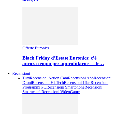
Offerte Euronics
Black Friday d’Estate Euronics: c’è
ancora tempo per approfittarne — le…
Recensioni
Tutti
Recensioni Action Cam
Recensioni App
Recensioni
Droni
Recensioni Hi-Tech
Recensioni Libri
Recensioni
Programmi PC
Recensioni Smartphone
Recensioni
Smartwatch
Recensioni VideoGame