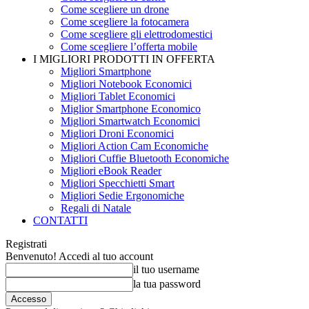
Come scegliere un drone
Come scegliere la fotocamera
Come scegliere gli elettrodomestici
Come scegliere l’offerta mobile
I MIGLIORI PRODOTTI IN OFFERTA
Migliori Smartphone
Migliori Notebook Economici
Migliori Tablet Economici
Miglior Smartphone Economico
Migliori Smartwatch Economici
Migliori Droni Economici
Migliori Action Cam Economiche
Migliori Cuffie Bluetooth Economiche
Migliori eBook Reader
Migliori Specchietti Smart
Migliori Sedie Ergonomiche
Regali di Natale
CONTATTI
Registrati
Benvenuto! Accedi al tuo account
il tuo username
la tua password