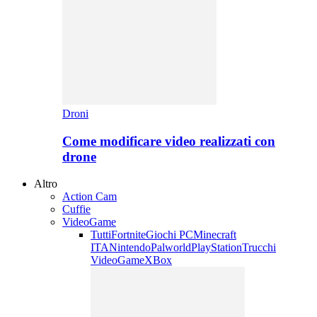
Droni
Come modificare video realizzati con
drone
Altro
Action Cam
Cuffie
VideoGame
Tutti
Fortnite
Giochi PC
Minecraft
ITA
Nintendo
Palworld
PlayStation
Trucchi
VideoGame
XBox