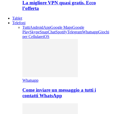
La migliore VPN quasi gratis. Ecco
l’offerta
Tablet
Telefoni
Tutti
Android
App
Google Maps
Google
Play
Skype
SnapChat
Spotify
Telegram
Whatsapp
Giochi
per Cellulare
iOS
Whatsapp
Come inviare un messaggio a tutti i
contatti WhatsApp