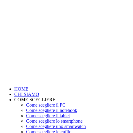
HOME
CHI SIAMO
COME SCEGLIERE
Come scegliere il PC
Come scegliere il notebook
Come scegliere il tablet
Come scegliere lo smartphone
Come scegliere uno smartwatch
Come scegliere le cuffie