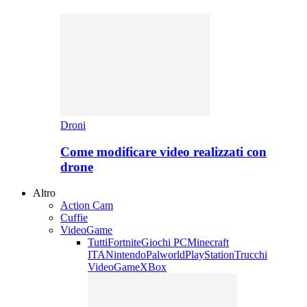
Droni
Come modificare video realizzati con
drone
Altro
Action Cam
Cuffie
VideoGame
Tutti
Fortnite
Giochi PC
Minecraft
ITA
Nintendo
Palworld
PlayStation
Trucchi
VideoGame
XBox