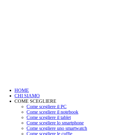
HOME
CHI SIAMO
COME SCEGLIERE
Come scegliere il PC
Come scegliere il notebook
Come scegliere il tablet
Come scegliere lo smartphone
Come scegliere uno smartwatch
Come scegliere le cuffie