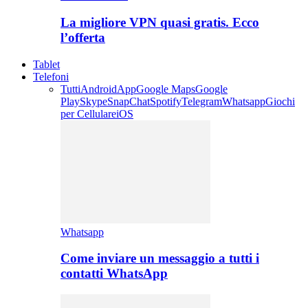
La migliore VPN quasi gratis. Ecco
l’offerta
Tablet
Telefoni
Tutti
Android
App
Google Maps
Google
Play
Skype
SnapChat
Spotify
Telegram
Whatsapp
Giochi
per Cellulare
iOS
Whatsapp
Come inviare un messaggio a tutti i
contatti WhatsApp