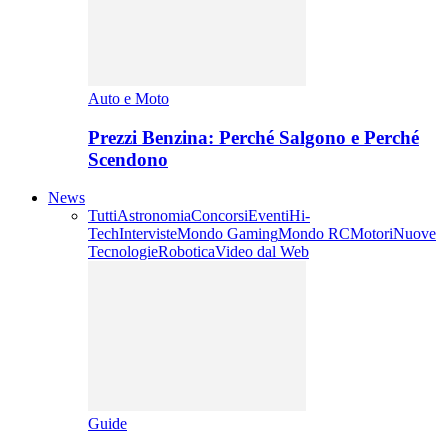
Auto e Moto
Prezzi Benzina: Perché Salgono e Perché
Scendono
News
Tutti
Astronomia
Concorsi
Eventi
Hi-
Tech
Interviste
Mondo Gaming
Mondo RC
Motori
Nuove
Tecnologie
Robotica
Video dal Web
Guide