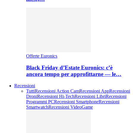
Offerte Euronics
Black Friday d’Estate Euronics: c’è
ancora tempo per approfittarne — le…
Recensioni
Tutti
Recensioni Action Cam
Recensioni App
Recensioni
Droni
Recensioni Hi-Tech
Recensioni Libri
Recensioni
Programmi PC
Recensioni Smartphone
Recensioni
Smartwatch
Recensioni VideoGame