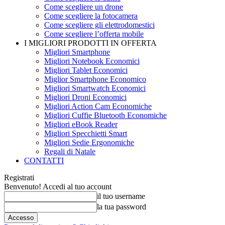
Come scegliere un drone
Come scegliere la fotocamera
Come scegliere gli elettrodomestici
Come scegliere l’offerta mobile
I MIGLIORI PRODOTTI IN OFFERTA
Migliori Smartphone
Migliori Notebook Economici
Migliori Tablet Economici
Miglior Smartphone Economico
Migliori Smartwatch Economici
Migliori Droni Economici
Migliori Action Cam Economiche
Migliori Cuffie Bluetooth Economiche
Migliori eBook Reader
Migliori Specchietti Smart
Migliori Sedie Ergonomiche
Regali di Natale
CONTATTI
Registrati
Benvenuto! Accedi al tuo account
il tuo username
la tua password