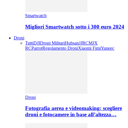
Smartwatch
Migliori Smartwatch sotto i 300 euro 2024
Droni
Tutti
DJI
Droni Militari
Hubsan
JJRC
MJX
RC
Parrot
Regolamento Droni
Xiaomi Fimi
Yuneec
Droni
Fotografia aerea e videomaking: scegliere
droni e fotocamere in base all’altezza…