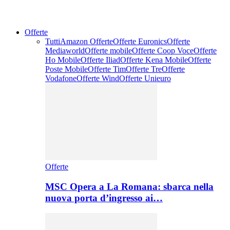
Offerte
Tutti
Amazon Offerte
Offerte Euronics
Offerte
Mediaworld
Offerte mobile
Offerte Coop Voce
Offerte
Ho Mobile
Offerte Iliad
Offerte Kena Mobile
Offerte
Poste Mobile
Offerte Tim
Offerte Tre
Offerte
Vodafone
Offerte Wind
Offerte Unieuro
Offerte
MSC Opera a La Romana: sbarca nella
nuova porta d’ingresso ai…