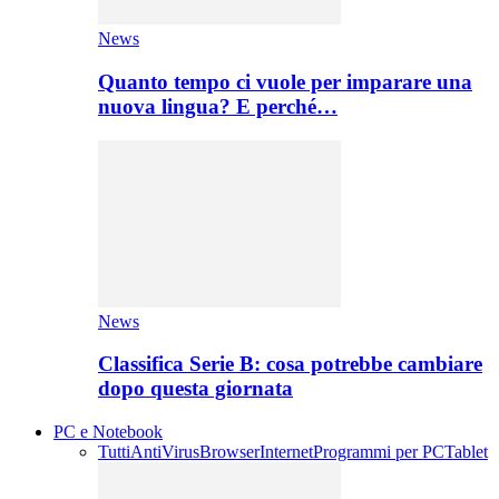
News
Quanto tempo ci vuole per imparare una
nuova lingua? E perché…
News
Classifica Serie B: cosa potrebbe cambiare
dopo questa giornata
PC e Notebook
Tutti
AntiVirus
Browser
Internet
Programmi per PC
Tablet