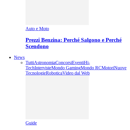
Auto e Moto
Prezzi Benzina: Perché Salgono e Perché
Scendono
News
Tutti
Astronomia
Concorsi
Eventi
Hi-
Tech
Interviste
Mondo Gaming
Mondo RC
Motori
Nuove
Tecnologie
Robotica
Video dal Web
Guide