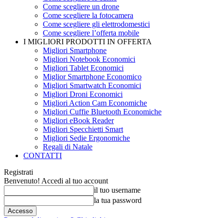
Come scegliere un drone
Come scegliere la fotocamera
Come scegliere gli elettrodomestici
Come scegliere l’offerta mobile
I MIGLIORI PRODOTTI IN OFFERTA
Migliori Smartphone
Migliori Notebook Economici
Migliori Tablet Economici
Miglior Smartphone Economico
Migliori Smartwatch Economici
Migliori Droni Economici
Migliori Action Cam Economiche
Migliori Cuffie Bluetooth Economiche
Migliori eBook Reader
Migliori Specchietti Smart
Migliori Sedie Ergonomiche
Regali di Natale
CONTATTI
Registrati
Benvenuto! Accedi al tuo account
il tuo username
la tua password