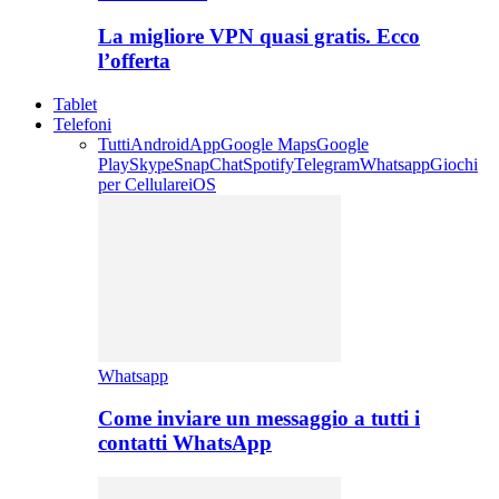
La migliore VPN quasi gratis. Ecco
l’offerta
Tablet
Telefoni
Tutti
Android
App
Google Maps
Google
Play
Skype
SnapChat
Spotify
Telegram
Whatsapp
Giochi
per Cellulare
iOS
Whatsapp
Come inviare un messaggio a tutti i
contatti WhatsApp