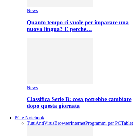
News
Quanto tempo ci vuole per imparare una
nuova lingua? E perché…
News
Classifica Serie B: cosa potrebbe cambiare
dopo questa giornata
PC e Notebook
Tutti
AntiVirus
Browser
Internet
Programmi per PC
Tablet