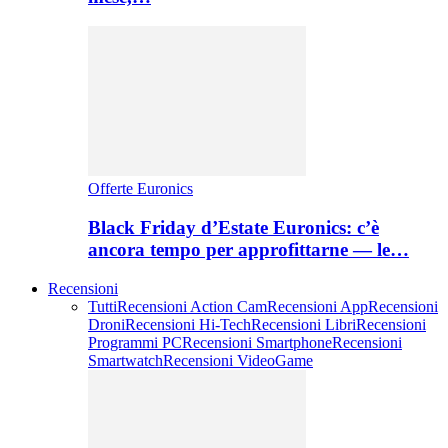
Offerte Euronics
Black Friday d’Estate Euronics: c’è
ancora tempo per approfittarne — le…
Recensioni
Tutti
Recensioni Action Cam
Recensioni App
Recensioni
Droni
Recensioni Hi-Tech
Recensioni Libri
Recensioni
Programmi PC
Recensioni Smartphone
Recensioni
Smartwatch
Recensioni VideoGame