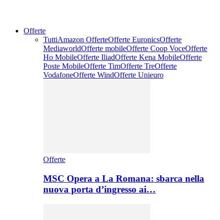
Offerte
Tutti
Amazon Offerte
Offerte Euronics
Offerte
Mediaworld
Offerte mobile
Offerte Coop Voce
Offerte
Ho Mobile
Offerte Iliad
Offerte Kena Mobile
Offerte
Poste Mobile
Offerte Tim
Offerte Tre
Offerte
Vodafone
Offerte Wind
Offerte Unieuro
Offerte
MSC Opera a La Romana: sbarca nella
nuova porta d’ingresso ai…