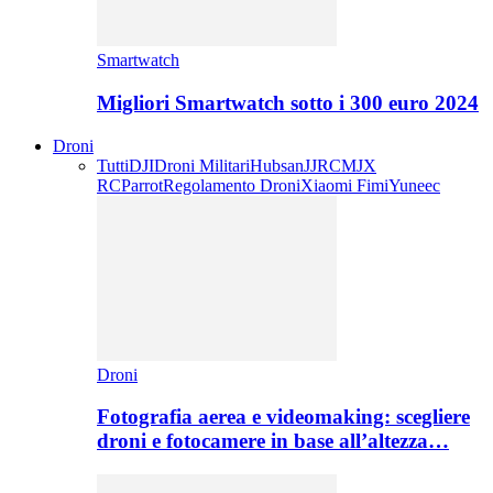
Smartwatch
Migliori Smartwatch sotto i 300 euro 2024
Droni
Tutti
DJI
Droni Militari
Hubsan
JJRC
MJX
RC
Parrot
Regolamento Droni
Xiaomi Fimi
Yuneec
Droni
Fotografia aerea e videomaking: scegliere
droni e fotocamere in base all’altezza…