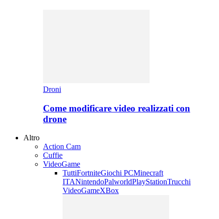
Droni
Come modificare video realizzati con
drone
Altro
Action Cam
Cuffie
VideoGame
Tutti
Fortnite
Giochi PC
Minecraft
ITA
Nintendo
Palworld
PlayStation
Trucchi
VideoGame
XBox