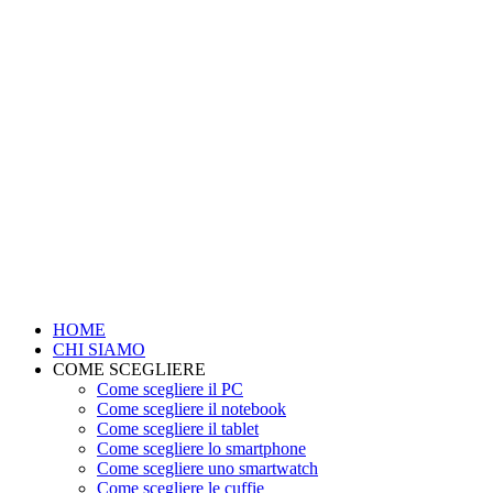
HOME
CHI SIAMO
COME SCEGLIERE
Come scegliere il PC
Come scegliere il notebook
Come scegliere il tablet
Come scegliere lo smartphone
Come scegliere uno smartwatch
Come scegliere le cuffie