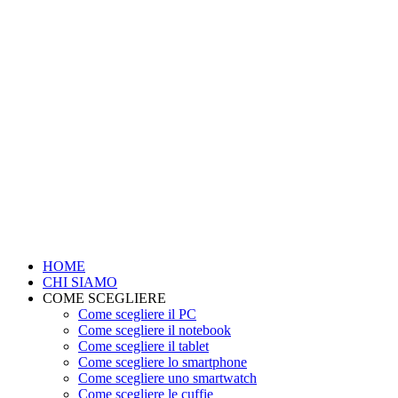
HOME
CHI SIAMO
COME SCEGLIERE
Come scegliere il PC
Come scegliere il notebook
Come scegliere il tablet
Come scegliere lo smartphone
Come scegliere uno smartwatch
Come scegliere le cuffie