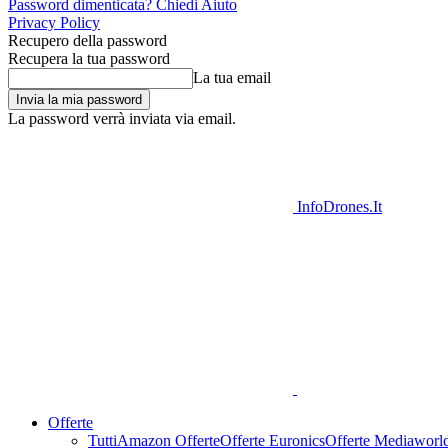
Password dimenticata? Chiedi Aiuto
Privacy Policy
Recupero della password
Recupera la tua password
La tua email
La password verrà inviata via email.
InfoDrones.It
Offerte
Tutti
Amazon Offerte
Offerte Euronics
Offerte Mediaworl