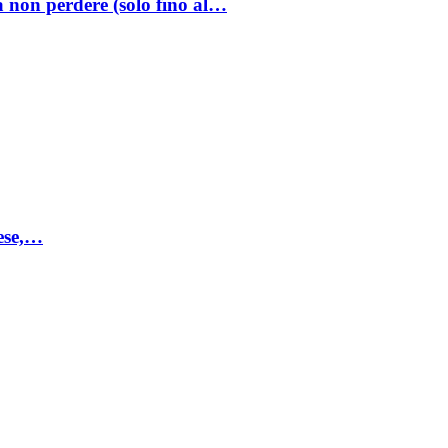
a non perdere (solo fino al…
mese,…