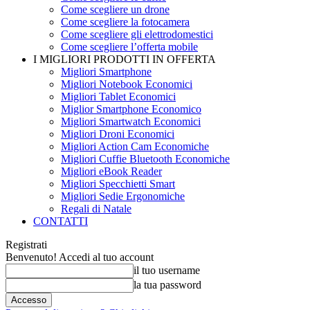
Come scegliere un drone
Come scegliere la fotocamera
Come scegliere gli elettrodomestici
Come scegliere l’offerta mobile
I MIGLIORI PRODOTTI IN OFFERTA
Migliori Smartphone
Migliori Notebook Economici
Migliori Tablet Economici
Miglior Smartphone Economico
Migliori Smartwatch Economici
Migliori Droni Economici
Migliori Action Cam Economiche
Migliori Cuffie Bluetooth Economiche
Migliori eBook Reader
Migliori Specchietti Smart
Migliori Sedie Ergonomiche
Regali di Natale
CONTATTI
Registrati
Benvenuto! Accedi al tuo account
il tuo username
la tua password