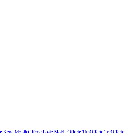
te Kena Mobile
Offerte Poste Mobile
Offerte Tim
Offerte Tre
Offerte