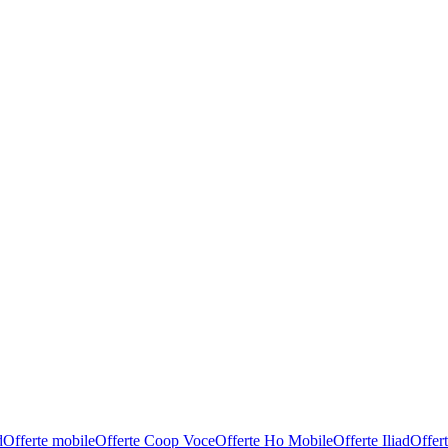
d
Offerte mobile
Offerte Coop Voce
Offerte Ho Mobile
Offerte Iliad
Offer