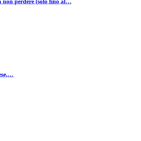
a non perdere (solo fino al…
mese,…