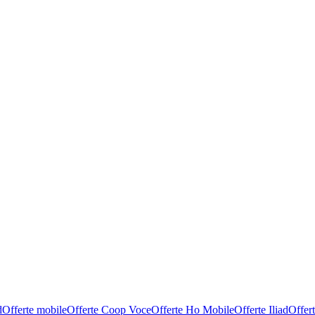
d
Offerte mobile
Offerte Coop Voce
Offerte Ho Mobile
Offerte Iliad
Offer