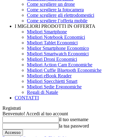
Come scegliere un drone
Come scegliere la fotocamera
Come scegliere gli elettrodomestici
Come scegliere l’offerta mobile
I MIGLIORI PRODOTTI IN OFFERTA
Migliori Smartphone
Migliori Notebook Economici
Migliori Tablet Economici
Miglior Smartphone Economico
Migliori Smartwatch Economici
Migliori Droni Economici
Migliori Action Cam Economiche
Migliori Cuffie Bluetooth Economiche
Migliori eBook Reader
Migliori Specchietti Smart
Migliori Sedie Ergonomiche
Regali di Natale
CONTATTI
Registrati
Benvenuto! Accedi al tuo account
il tuo username
la tua password