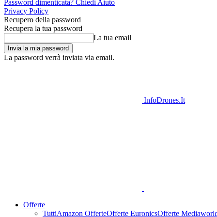
Password dimenticata? Chiedi Aiuto
Privacy Policy
Recupero della password
Recupera la tua password
La tua email
La password verrà inviata via email.
InfoDrones.It
Offerte
Tutti
Amazon Offerte
Offerte Euronics
Offerte Mediaworl