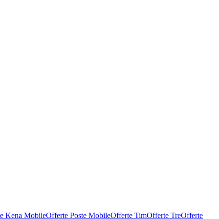
te Kena Mobile
Offerte Poste Mobile
Offerte Tim
Offerte Tre
Offerte