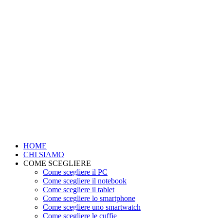
HOME
CHI SIAMO
COME SCEGLIERE
Come scegliere il PC
Come scegliere il notebook
Come scegliere il tablet
Come scegliere lo smartphone
Come scegliere uno smartwatch
Come scegliere le cuffie