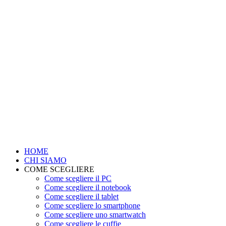
HOME
CHI SIAMO
COME SCEGLIERE
Come scegliere il PC
Come scegliere il notebook
Come scegliere il tablet
Come scegliere lo smartphone
Come scegliere uno smartwatch
Come scegliere le cuffie