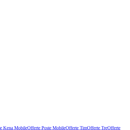
te Kena Mobile
Offerte Poste Mobile
Offerte Tim
Offerte Tre
Offerte