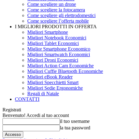
Come scegliere un drone
Come scegliere la fotocamera
Come scegliere gli elettrodomestici
Come scegliere l’offerta mobile
I MIGLIORI PRODOTTI IN OFFERTA
Migliori Smartphone
Migliori Notebook Economici
Migliori Tablet Economici
Miglior Smartphone Economico
Migliori Smartwatch Economici
Migliori Droni Economici
Migliori Action Cam Economiche
Migliori Cuffie Bluetooth Economiche
Migliori eBook Reader
Migliori Specchietti Smart
Migliori Sedie Ergonomiche
Regali di Natale
CONTATTI
Registrati
Benvenuto! Accedi al tuo account
il tuo username
la tua password