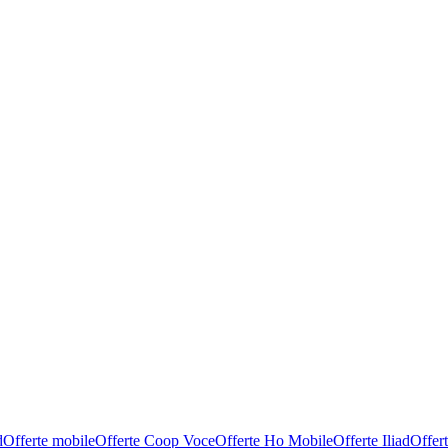
d
Offerte mobile
Offerte Coop Voce
Offerte Ho Mobile
Offerte Iliad
Offer