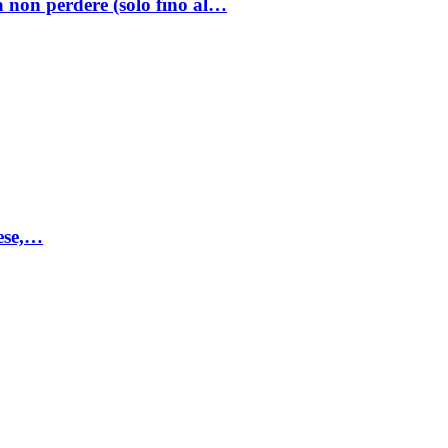
a non perdere (solo fino al…
mese,…