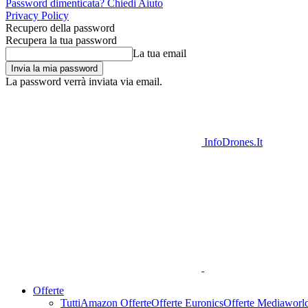
Password dimenticata? Chiedi Aiuto
Privacy Policy
Recupero della password
Recupera la tua password
La tua email
La password verrà inviata via email.
InfoDrones.It
Offerte
Tutti
Amazon Offerte
Offerte Euronics
Offerte Mediaworl