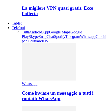
La migliore VPN quasi gratis. Ecco
l’offerta
Tablet
Telefoni
Tutti
Android
App
Google Maps
Google
Play
Skype
SnapChat
Spotify
Telegram
Whatsapp
Giochi
per Cellulare
iOS
Whatsapp
Come inviare un messaggio a tutti i
contatti WhatsApp