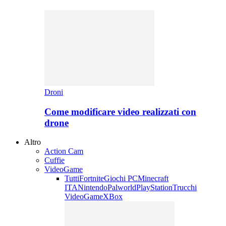
Droni
Come modificare video realizzati con
drone
Altro
Action Cam
Cuffie
VideoGame
Tutti
Fortnite
Giochi PC
Minecraft
ITA
Nintendo
Palworld
PlayStation
Trucchi
VideoGame
XBox