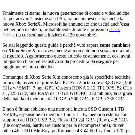
Finalmente ci siamo: la nuova generazione di console videoludiche
sta per arrivare! Insieme alla PS5, fra pochi mesi uscirà anche la
nuova Xbox SerieX. Microsoft ha annunciato che uscirà anch’essa
nel periodo natalizio, probabilmente durante il prossimo
Black
Friday
(la cui settimana inizierà dal 20 novembre).
Se stai leggendo questa guida è perchè vuoi sapere
come cambiare
su Xbox Serie X
, ma ovviamente al momento non si sa ancora nulla
al riguardo. Aggiorneremo questo articolo costantemente, così avrai
un quadro chiaro ed esaustivo sulla procedura da eseguire per
raggiungere il tuo obiettivo.
Comunque di Xbox Serie X si conoscono già le specifiche tecniche
principali, ovvero in primis la CPU Zen 2 octa-core a 3,8 GHz (3,66
GHz w/ SMT), 7 nm, GPU Custom RDNA 2 12 TFLOPS, 52 CUs
a 1,825 GHz, una RAM da 16 GB GDDR6, 320 mb bus, la larghea
della banda di memoria da 10 GB a 560 GB/s, 6 GB a 336 GB/s.
E non è finita: abbiamo una memoria interna SSD Custom 1 TB
NVME, espansione di memoria fino a 1 TB, memoria esterna con
supporto ad HDD USB 3.2, Flusso I/O 2,4 GB/s (Raw), 4,8 GB/s
(file compressi, hardware custom per la decompressione), driver
ottico 4K UHD Blu-Ray, performance 4K @ 60 fps, fino a 120 fps.