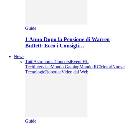
Guide
1 Anno Dopo la Pensione di Warren
Buffett: Ecco i Consigli…
News
Tutti
Astronomia
Concorsi
Eventi
Hi-
Tech
Interviste
Mondo Gaming
Mondo RC
Motori
Nuove
Tecnologie
Robotica
Video dal Web
Guide