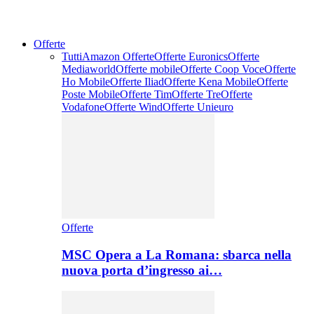
Offerte
Tutti
Amazon Offerte
Offerte Euronics
Offerte
Mediaworld
Offerte mobile
Offerte Coop Voce
Offerte
Ho Mobile
Offerte Iliad
Offerte Kena Mobile
Offerte
Poste Mobile
Offerte Tim
Offerte Tre
Offerte
Vodafone
Offerte Wind
Offerte Unieuro
Offerte
MSC Opera a La Romana: sbarca nella
nuova porta d’ingresso ai…