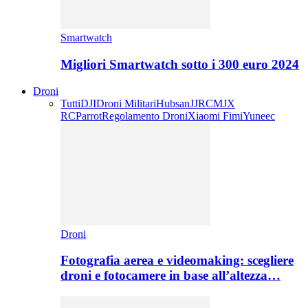
Smartwatch
Migliori Smartwatch sotto i 300 euro 2024
Droni
Tutti
DJI
Droni Militari
Hubsan
JJRC
MJX
RC
Parrot
Regolamento Droni
Xiaomi Fimi
Yuneec
Droni
Fotografia aerea e videomaking: scegliere
droni e fotocamere in base all’altezza…