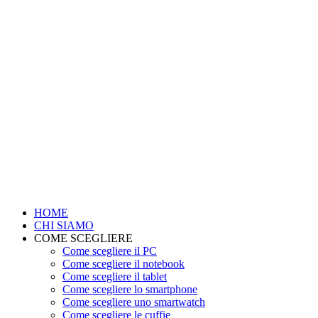
HOME
CHI SIAMO
COME SCEGLIERE
Come scegliere il PC
Come scegliere il notebook
Come scegliere il tablet
Come scegliere lo smartphone
Come scegliere uno smartwatch
Come scegliere le cuffie