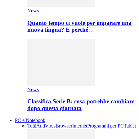
News
Quanto tempo ci vuole per imparare una
nuova lingua? E perché…
News
Classifica Serie B: cosa potrebbe cambiare
dopo questa giornata
PC e Notebook
Tutti
AntiVirus
Browser
Internet
Programmi per PC
Tablet