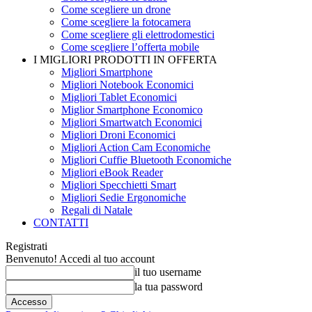
Come scegliere un drone
Come scegliere la fotocamera
Come scegliere gli elettrodomestici
Come scegliere l’offerta mobile
I MIGLIORI PRODOTTI IN OFFERTA
Migliori Smartphone
Migliori Notebook Economici
Migliori Tablet Economici
Miglior Smartphone Economico
Migliori Smartwatch Economici
Migliori Droni Economici
Migliori Action Cam Economiche
Migliori Cuffie Bluetooth Economiche
Migliori eBook Reader
Migliori Specchietti Smart
Migliori Sedie Ergonomiche
Regali di Natale
CONTATTI
Registrati
Benvenuto! Accedi al tuo account
il tuo username
la tua password