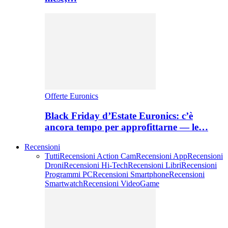
Offerte Euronics
Black Friday d’Estate Euronics: c’è
ancora tempo per approfittarne — le…
Recensioni
Tutti
Recensioni Action Cam
Recensioni App
Recensioni
Droni
Recensioni Hi-Tech
Recensioni Libri
Recensioni
Programmi PC
Recensioni Smartphone
Recensioni
Smartwatch
Recensioni VideoGame