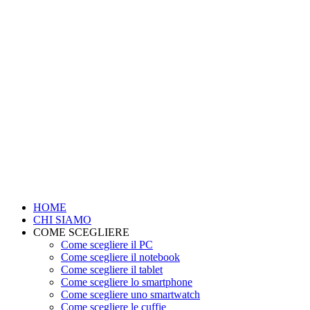
HOME
CHI SIAMO
COME SCEGLIERE
Come scegliere il PC
Come scegliere il notebook
Come scegliere il tablet
Come scegliere lo smartphone
Come scegliere uno smartwatch
Come scegliere le cuffie