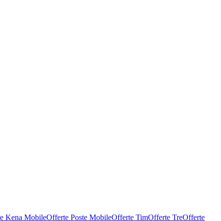
te Kena Mobile
Offerte Poste Mobile
Offerte Tim
Offerte Tre
Offerte