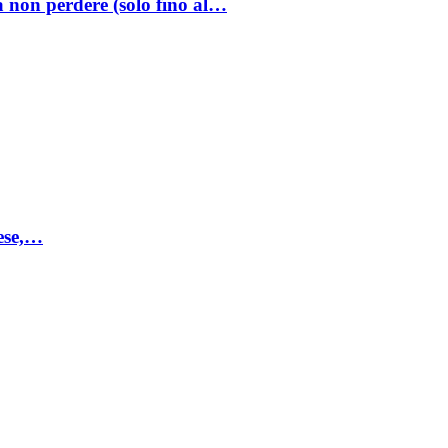
a non perdere (solo fino al…
mese,…