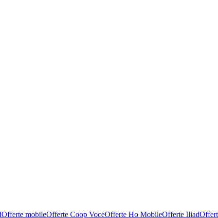
d
Offerte mobile
Offerte Coop Voce
Offerte Ho Mobile
Offerte Iliad
Offer