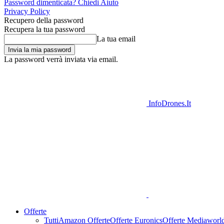
Password dimenticata? Chiedi Aiuto
Privacy Policy
Recupero della password
Recupera la tua password
La tua email
La password verrà inviata via email.
InfoDrones.It
Offerte
Tutti
Amazon Offerte
Offerte Euronics
Offerte Mediaworl