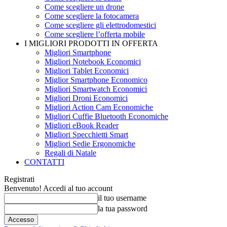
Come scegliere un drone
Come scegliere la fotocamera
Come scegliere gli elettrodomestici
Come scegliere l’offerta mobile
I MIGLIORI PRODOTTI IN OFFERTA
Migliori Smartphone
Migliori Notebook Economici
Migliori Tablet Economici
Miglior Smartphone Economico
Migliori Smartwatch Economici
Migliori Droni Economici
Migliori Action Cam Economiche
Migliori Cuffie Bluetooth Economiche
Migliori eBook Reader
Migliori Specchietti Smart
Migliori Sedie Ergonomiche
Regali di Natale
CONTATTI
Registrati
Benvenuto! Accedi al tuo account
il tuo username
la tua password