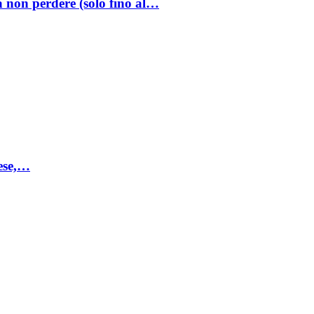
a non perdere (solo fino al…
mese,…