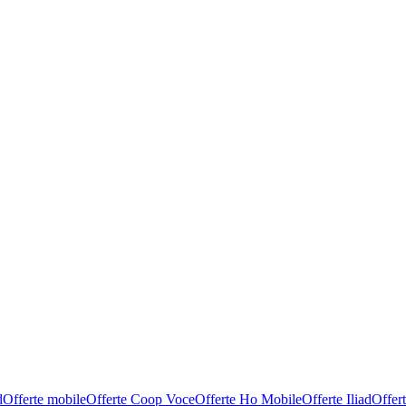
d
Offerte mobile
Offerte Coop Voce
Offerte Ho Mobile
Offerte Iliad
Offer