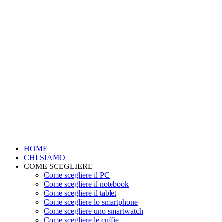
HOME
CHI SIAMO
COME SCEGLIERE
Come scegliere il PC
Come scegliere il notebook
Come scegliere il tablet
Come scegliere lo smartphone
Come scegliere uno smartwatch
Come scegliere le cuffie