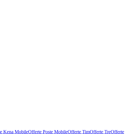
te Kena Mobile
Offerte Poste Mobile
Offerte Tim
Offerte Tre
Offerte