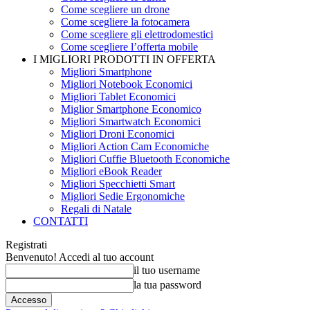
Come scegliere un drone
Come scegliere la fotocamera
Come scegliere gli elettrodomestici
Come scegliere l’offerta mobile
I MIGLIORI PRODOTTI IN OFFERTA
Migliori Smartphone
Migliori Notebook Economici
Migliori Tablet Economici
Miglior Smartphone Economico
Migliori Smartwatch Economici
Migliori Droni Economici
Migliori Action Cam Economiche
Migliori Cuffie Bluetooth Economiche
Migliori eBook Reader
Migliori Specchietti Smart
Migliori Sedie Ergonomiche
Regali di Natale
CONTATTI
Registrati
Benvenuto! Accedi al tuo account
il tuo username
la tua password