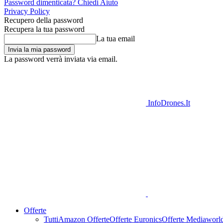
Password dimenticata? Chiedi Aiuto
Privacy Policy
Recupero della password
Recupera la tua password
La tua email
La password verrà inviata via email.
InfoDrones.It
Offerte
Tutti
Amazon Offerte
Offerte Euronics
Offerte Mediaworl