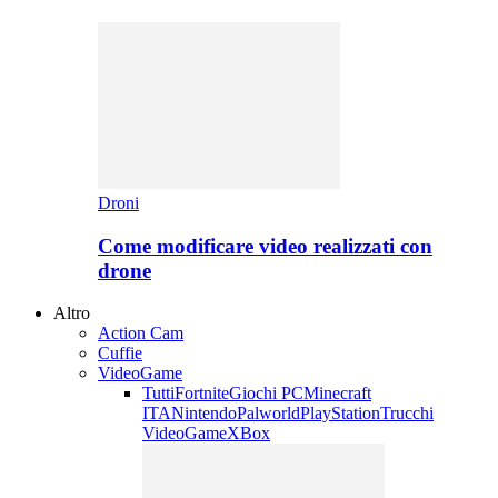
Droni
Come modificare video realizzati con
drone
Altro
Action Cam
Cuffie
VideoGame
Tutti
Fortnite
Giochi PC
Minecraft
ITA
Nintendo
Palworld
PlayStation
Trucchi
VideoGame
XBox