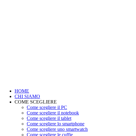
HOME
CHI SIAMO
COME SCEGLIERE
Come scegliere il PC
Come scegliere il notebook
Come scegliere il tablet
Come scegliere lo smartphone
Come scegliere uno smartwatch
Come scegliere le cuffie