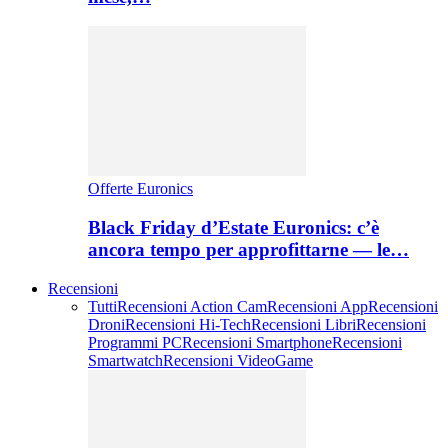
Offerte Euronics
Black Friday d’Estate Euronics: c’è
ancora tempo per approfittarne — le…
Recensioni
Tutti
Recensioni Action Cam
Recensioni App
Recensioni
Droni
Recensioni Hi-Tech
Recensioni Libri
Recensioni
Programmi PC
Recensioni Smartphone
Recensioni
Smartwatch
Recensioni VideoGame