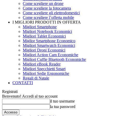
Come scegliere un drone
Come scegliere la fotocamera
Come scegliere gli elettrodomestici
Come scegliere l’offerta mobile
I MIGLIORI PRODOTTI IN OFFERTA
Migliori Smartphone
Migliori Notebook Economici
Migliori Tablet Economici
Miglior Smartphone Economico
Migliori Smartwatch Economici
Migliori Droni Economici
Migliori Action Cam Economiche
Migliori Cuffie Bluetooth Economiche
Migliori eBook Reader
Migliori Specchietti Smart
Migliori Sedie Ergonomiche
Regali di Natale
CONTATTI
Registrati
Benvenuto! Accedi al tuo account
il tuo username
la tua password