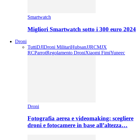
Smartwatch
Migliori Smartwatch sotto i 300 euro 2024
Droni
Tutti
DJI
Droni Militari
Hubsan
JJRC
MJX
RC
Parrot
Regolamento Droni
Xiaomi Fimi
Yuneec
Droni
Fotografia aerea e videomaking: scegliere
droni e fotocamere in base all’altezza…