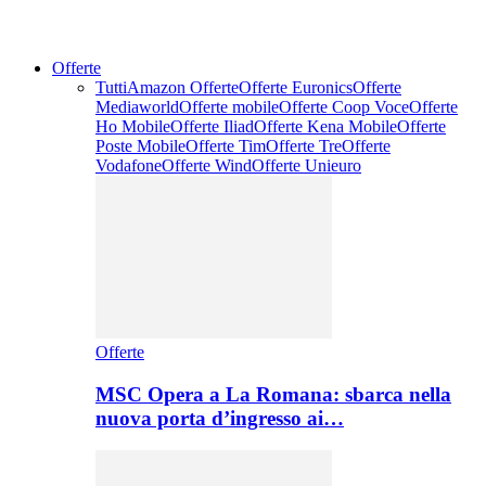
Offerte
Tutti
Amazon Offerte
Offerte Euronics
Offerte
Mediaworld
Offerte mobile
Offerte Coop Voce
Offerte
Ho Mobile
Offerte Iliad
Offerte Kena Mobile
Offerte
Poste Mobile
Offerte Tim
Offerte Tre
Offerte
Vodafone
Offerte Wind
Offerte Unieuro
Offerte
MSC Opera a La Romana: sbarca nella
nuova porta d’ingresso ai…