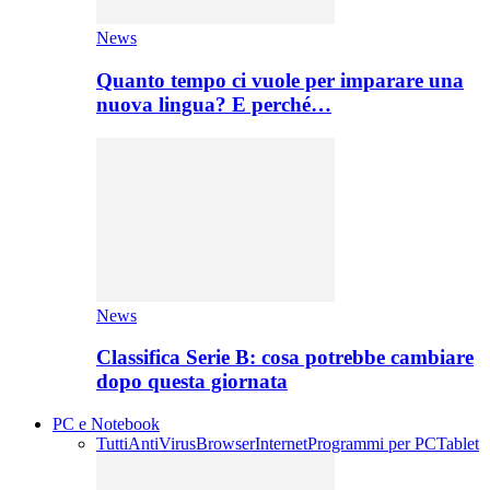
News
Quanto tempo ci vuole per imparare una
nuova lingua? E perché…
News
Classifica Serie B: cosa potrebbe cambiare
dopo questa giornata
PC e Notebook
Tutti
AntiVirus
Browser
Internet
Programmi per PC
Tablet