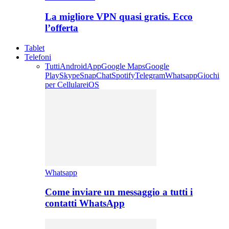
La migliore VPN quasi gratis. Ecco
l’offerta
Tablet
Telefoni
Tutti
Android
App
Google Maps
Google
Play
Skype
SnapChat
Spotify
Telegram
Whatsapp
Giochi
per Cellulare
iOS
Whatsapp
Come inviare un messaggio a tutti i
contatti WhatsApp