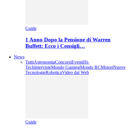
Guide
1 Anno Dopo la Pensione di Warren
Buffett: Ecco i Consigli…
News
Tutti
Astronomia
Concorsi
Eventi
Hi-
Tech
Interviste
Mondo Gaming
Mondo RC
Motori
Nuove
Tecnologie
Robotica
Video dal Web
Guide