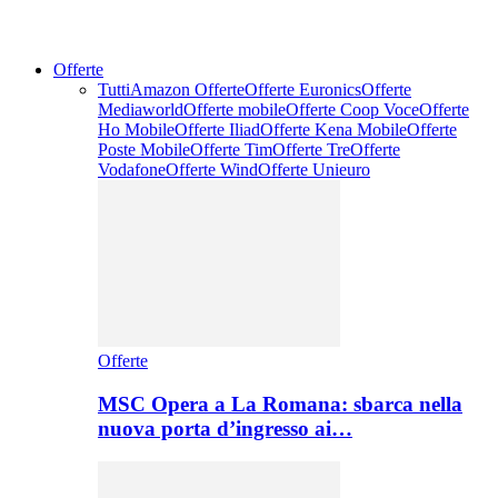
Offerte
Tutti
Amazon Offerte
Offerte Euronics
Offerte
Mediaworld
Offerte mobile
Offerte Coop Voce
Offerte
Ho Mobile
Offerte Iliad
Offerte Kena Mobile
Offerte
Poste Mobile
Offerte Tim
Offerte Tre
Offerte
Vodafone
Offerte Wind
Offerte Unieuro
Offerte
MSC Opera a La Romana: sbarca nella
nuova porta d’ingresso ai…