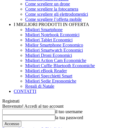
Come scegliere un drone
Come scegliere la fotocamera
Come scegliere gli elettrodomestici
Come scegliere l’offerta mobile
I MIGLIORI PRODOTTI IN OFFERTA
Migliori Smartphone
Migliori Notebook Economici
Migliori Tablet Economici
Miglior Smartphone Economico
Migliori Smartwatch Economici
Migliori Droni Economici
Migliori Action Cam Economiche
Migliori Cuffie Bluetooth Economiche
Migliori eBook Reader
Migliori Specchietti Smart
Migliori Sedie Ergonomiche
Regali di Natale
CONTATTI
Registrati
Benvenuto! Accedi al tuo account
il tuo username
la tua password