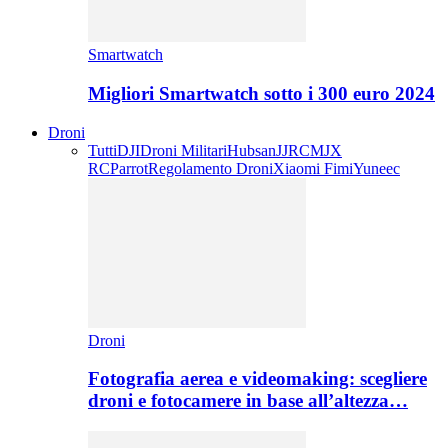
Smartwatch
Migliori Smartwatch sotto i 300 euro 2024
Droni
Tutti
DJI
Droni Militari
Hubsan
JJRC
MJX
RC
Parrot
Regolamento Droni
Xiaomi Fimi
Yuneec
Droni
Fotografia aerea e videomaking: scegliere
droni e fotocamere in base all’altezza…