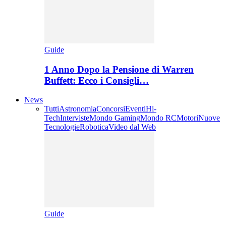
Guide
1 Anno Dopo la Pensione di Warren
Buffett: Ecco i Consigli…
News
Tutti
Astronomia
Concorsi
Eventi
Hi-
Tech
Interviste
Mondo Gaming
Mondo RC
Motori
Nuove
Tecnologie
Robotica
Video dal Web
Guide