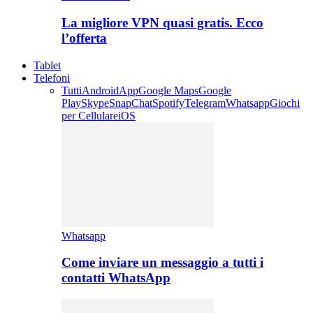
La migliore VPN quasi gratis. Ecco
l’offerta
Tablet
Telefoni
Tutti
Android
App
Google Maps
Google
Play
Skype
SnapChat
Spotify
Telegram
Whatsapp
Giochi
per Cellulare
iOS
Whatsapp
Come inviare un messaggio a tutti i
contatti WhatsApp