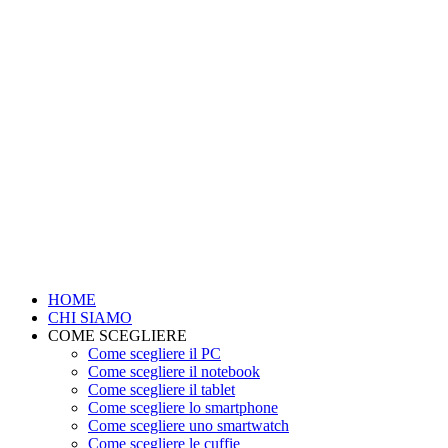
HOME
CHI SIAMO
COME SCEGLIERE
Come scegliere il PC
Come scegliere il notebook
Come scegliere il tablet
Come scegliere lo smartphone
Come scegliere uno smartwatch
Come scegliere le cuffie