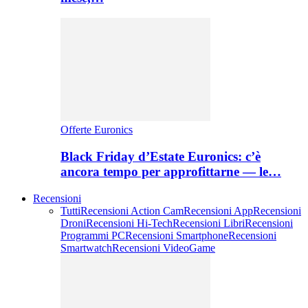
Offerte Euronics
Black Friday d’Estate Euronics: c’è
ancora tempo per approfittarne — le…
Recensioni
Tutti
Recensioni Action Cam
Recensioni App
Recensioni
Droni
Recensioni Hi-Tech
Recensioni Libri
Recensioni
Programmi PC
Recensioni Smartphone
Recensioni
Smartwatch
Recensioni VideoGame