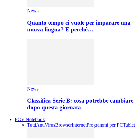
News
Quanto tempo ci vuole per imparare una
nuova lingua? E perché…
News
Classifica Serie B: cosa potrebbe cambiare
dopo questa giornata
PC e Notebook
Tutti
AntiVirus
Browser
Internet
Programmi per PC
Tablet