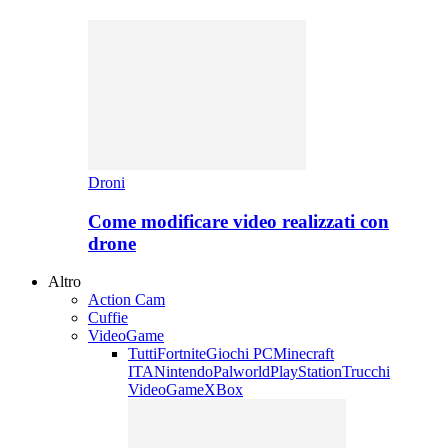
Droni
Come modificare video realizzati con
drone
Altro
Action Cam
Cuffie
VideoGame
Tutti
Fortnite
Giochi PC
Minecraft
ITA
Nintendo
Palworld
PlayStation
Trucchi
VideoGame
XBox