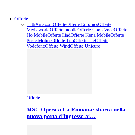
Offerte
Tutti
Amazon Offerte
Offerte Euronics
Offerte
Mediaworld
Offerte mobile
Offerte Coop Voce
Offerte
Ho Mobile
Offerte Iliad
Offerte Kena Mobile
Offerte
Poste Mobile
Offerte Tim
Offerte Tre
Offerte
Vodafone
Offerte Wind
Offerte Unieuro
Offerte
MSC Opera a La Romana: sbarca nella
nuova porta d’ingresso ai…