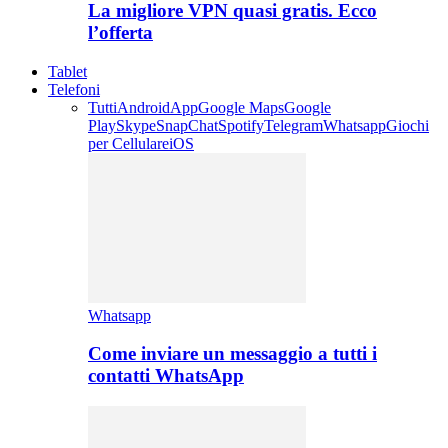
La migliore VPN quasi gratis. Ecco
l’offerta
Tablet
Telefoni
Tutti
Android
App
Google Maps
Google
Play
Skype
SnapChat
Spotify
Telegram
Whatsapp
Giochi
per Cellulare
iOS
Whatsapp
Come inviare un messaggio a tutti i
contatti WhatsApp