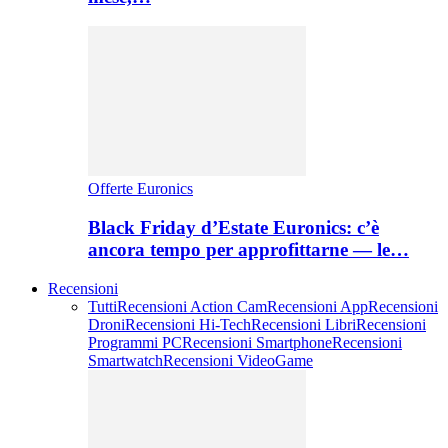
Offerte Euronics
Black Friday d’Estate Euronics: c’è
ancora tempo per approfittarne — le…
Recensioni
Tutti
Recensioni Action Cam
Recensioni App
Recensioni
Droni
Recensioni Hi-Tech
Recensioni Libri
Recensioni
Programmi PC
Recensioni Smartphone
Recensioni
Smartwatch
Recensioni VideoGame