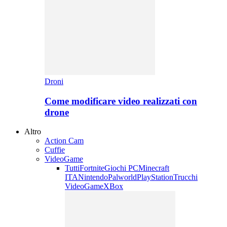
Droni
Come modificare video realizzati con
drone
Altro
Action Cam
Cuffie
VideoGame
Tutti
Fortnite
Giochi PC
Minecraft
ITA
Nintendo
Palworld
PlayStation
Trucchi
VideoGame
XBox