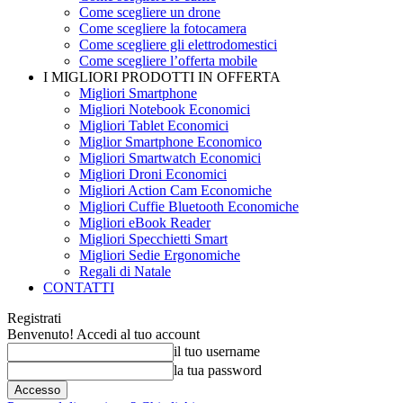
Come scegliere un drone
Come scegliere la fotocamera
Come scegliere gli elettrodomestici
Come scegliere l’offerta mobile
I MIGLIORI PRODOTTI IN OFFERTA
Migliori Smartphone
Migliori Notebook Economici
Migliori Tablet Economici
Miglior Smartphone Economico
Migliori Smartwatch Economici
Migliori Droni Economici
Migliori Action Cam Economiche
Migliori Cuffie Bluetooth Economiche
Migliori eBook Reader
Migliori Specchietti Smart
Migliori Sedie Ergonomiche
Regali di Natale
CONTATTI
Registrati
Benvenuto! Accedi al tuo account
il tuo username
la tua password