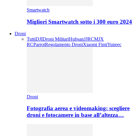
Smartwatch
Migliori Smartwatch sotto i 300 euro 2024
Droni
Tutti
DJI
Droni Militari
Hubsan
JJRC
MJX
RC
Parrot
Regolamento Droni
Xiaomi Fimi
Yuneec
Droni
Fotografia aerea e videomaking: scegliere
droni e fotocamere in base all’altezza…