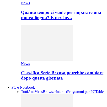
News
Quanto tempo ci vuole per imparare una
nuova lingua? E perché…
News
Classifica Serie B: cosa potrebbe cambiare
dopo questa giornata
PC e Notebook
Tutti
AntiVirus
Browser
Internet
Programmi per PC
Tablet