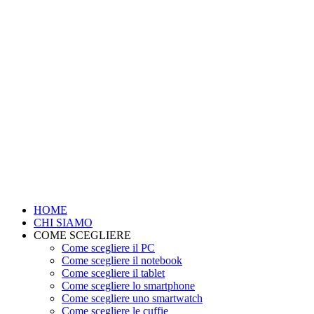
HOME
CHI SIAMO
COME SCEGLIERE
Come scegliere il PC
Come scegliere il notebook
Come scegliere il tablet
Come scegliere lo smartphone
Come scegliere uno smartwatch
Come scegliere le cuffie