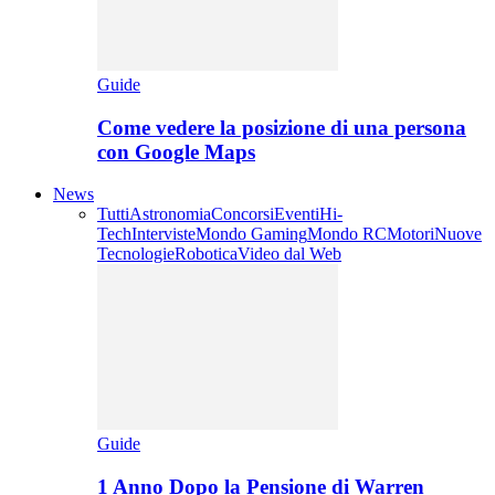
Guide
Come vedere la posizione di una persona
con Google Maps
News
Tutti
Astronomia
Concorsi
Eventi
Hi-
Tech
Interviste
Mondo Gaming
Mondo RC
Motori
Nuove
Tecnologie
Robotica
Video dal Web
Guide
1 Anno Dopo la Pensione di Warren