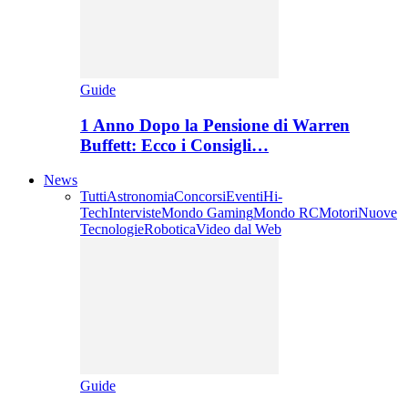
Guide
1 Anno Dopo la Pensione di Warren
Buffett: Ecco i Consigli…
News
Tutti
Astronomia
Concorsi
Eventi
Hi-
Tech
Interviste
Mondo Gaming
Mondo RC
Motori
Nuove
Tecnologie
Robotica
Video dal Web
Guide