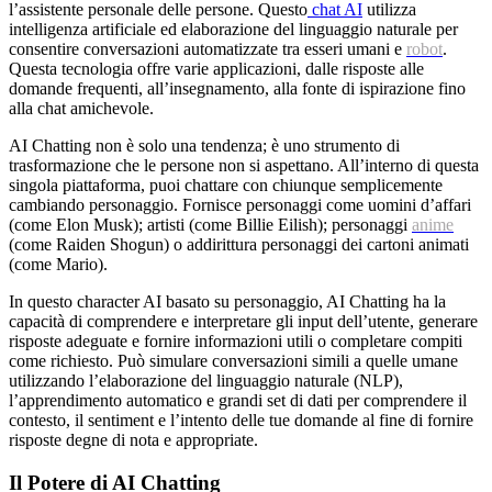
l’assistente personale delle persone. Questo
chat AI
utilizza
intelligenza artificiale ed elaborazione del linguaggio naturale per
consentire conversazioni automatizzate tra esseri umani e
robot
.
Questa tecnologia offre varie applicazioni, dalle risposte alle
domande frequenti, all’insegnamento, alla fonte di ispirazione fino
alla chat amichevole.
AI Chatting non è solo una tendenza; è uno strumento di
trasformazione che le persone non si aspettano. All’interno di questa
singola piattaforma, puoi chattare con chiunque semplicemente
cambiando personaggio. Fornisce personaggi come uomini d’affari
(come Elon Musk); artisti (come Billie Eilish); personaggi
anime
(come Raiden Shogun) o addirittura personaggi dei cartoni animati
(come Mario).
In questo character AI basato su personaggio, AI Chatting ha la
capacità di comprendere e interpretare gli input dell’utente, generare
risposte adeguate e fornire informazioni utili o completare compiti
come richiesto. Può simulare conversazioni simili a quelle umane
utilizzando l’elaborazione del linguaggio naturale (NLP),
l’apprendimento automatico e grandi set di dati per comprendere il
contesto, il sentiment e l’intento delle tue domande al fine di fornire
risposte degne di nota e appropriate.
Il Potere di AI Chatting