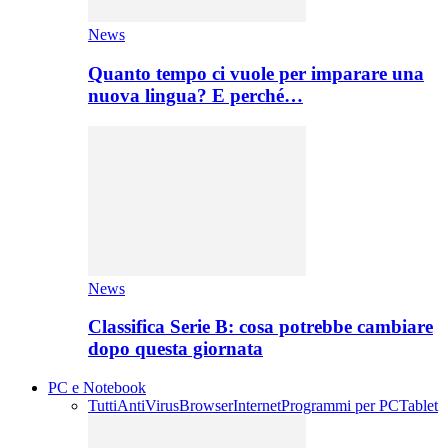
News
Quanto tempo ci vuole per imparare una
nuova lingua? E perché…
News
Classifica Serie B: cosa potrebbe cambiare
dopo questa giornata
PC e Notebook
Tutti
AntiVirus
Browser
Internet
Programmi per PC
Tablet