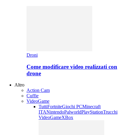
Droni
Come modificare video realizzati con
drone
Altro
Action Cam
Cuffie
VideoGame
Tutti
Fortnite
Giochi PC
Minecraft
ITA
Nintendo
Palworld
PlayStation
Trucchi
VideoGame
XBox