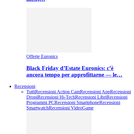
Offerte Euronics
Black Friday d’Estate Euronics: c’è
ancora tempo per approfittarne — le…
Recensioni
Tutti
Recensioni Action Cam
Recensioni App
Recensioni
Droni
Recensioni Hi-Tech
Recensioni Libri
Recensioni
Programmi PC
Recensioni Smartphone
Recensioni
Smartwatch
Recensioni VideoGame