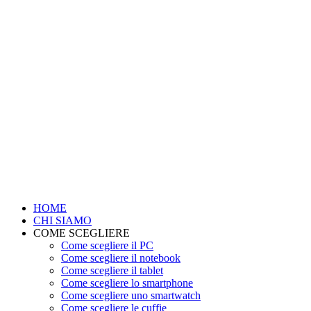
HOME
CHI SIAMO
COME SCEGLIERE
Come scegliere il PC
Come scegliere il notebook
Come scegliere il tablet
Come scegliere lo smartphone
Come scegliere uno smartwatch
Come scegliere le cuffie