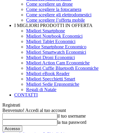
Come scegliere un drone
Come scegliere la fotocamera
Come scegliere gli elettrodomestici
Come scegliere l’offerta mobile
I MIGLIORI PRODOTTI IN OFFERTA
Migliori Smartphone
Migliori Notebook Economici
Migliori Tablet Economici
Miglior Smartphone Economico
Migliori Smartwatch Economici
Migliori Droni Economici
Migliori Action Cam Economiche
Migliori Cuffie Bluetooth Economiche
Migliori eBook Reader
Migliori Specchietti Smart
Migliori Sedie Ergonomiche
Regali di Natale
CONTATTI
Registrati
Benvenuto! Accedi al tuo account
il tuo username
la tua password