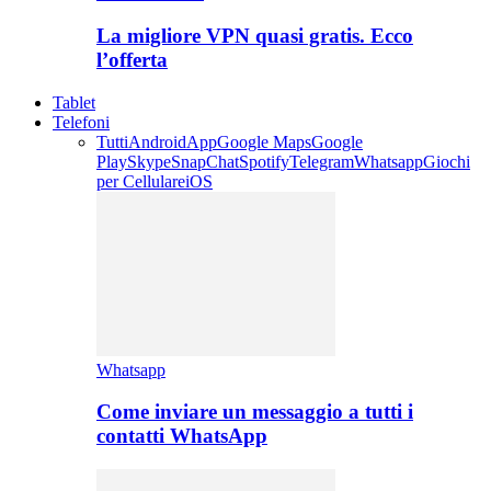
La migliore VPN quasi gratis. Ecco
l’offerta
Tablet
Telefoni
Tutti
Android
App
Google Maps
Google
Play
Skype
SnapChat
Spotify
Telegram
Whatsapp
Giochi
per Cellulare
iOS
Whatsapp
Come inviare un messaggio a tutti i
contatti WhatsApp