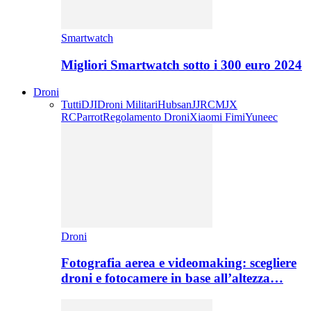
Smartwatch
Migliori Smartwatch sotto i 300 euro 2024
Droni
Tutti
DJI
Droni Militari
Hubsan
JJRC
MJX
RC
Parrot
Regolamento Droni
Xiaomi Fimi
Yuneec
Droni
Fotografia aerea e videomaking: scegliere
droni e fotocamere in base all’altezza…