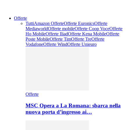
Offerte
Tutti
Amazon Offerte
Offerte Euronics
Offerte
Mediaworld
Offerte mobile
Offerte Coop Voce
Offerte
Ho Mobile
Offerte Iliad
Offerte Kena Mobile
Offerte
Poste Mobile
Offerte Tim
Offerte Tre
Offerte
Vodafone
Offerte Wind
Offerte Unieuro
Offerte
MSC Opera a La Romana: sbarca nella
nuova porta d’ingresso ai…