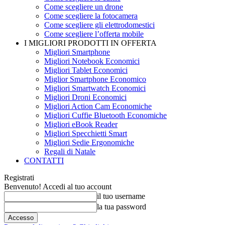
Come scegliere un drone
Come scegliere la fotocamera
Come scegliere gli elettrodomestici
Come scegliere l’offerta mobile
I MIGLIORI PRODOTTI IN OFFERTA
Migliori Smartphone
Migliori Notebook Economici
Migliori Tablet Economici
Miglior Smartphone Economico
Migliori Smartwatch Economici
Migliori Droni Economici
Migliori Action Cam Economiche
Migliori Cuffie Bluetooth Economiche
Migliori eBook Reader
Migliori Specchietti Smart
Migliori Sedie Ergonomiche
Regali di Natale
CONTATTI
Registrati
Benvenuto! Accedi al tuo account
il tuo username
la tua password