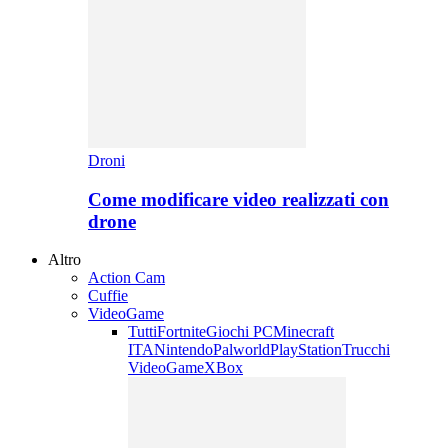
Droni
Come modificare video realizzati con
drone
Altro
Action Cam
Cuffie
VideoGame
Tutti
Fortnite
Giochi PC
Minecraft
ITA
Nintendo
Palworld
PlayStation
Trucchi
VideoGame
XBox