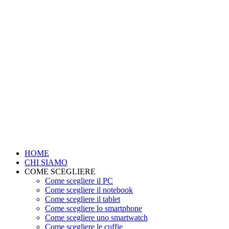
HOME
CHI SIAMO
COME SCEGLIERE
Come scegliere il PC
Come scegliere il notebook
Come scegliere il tablet
Come scegliere lo smartphone
Come scegliere uno smartwatch
Come scegliere le cuffie