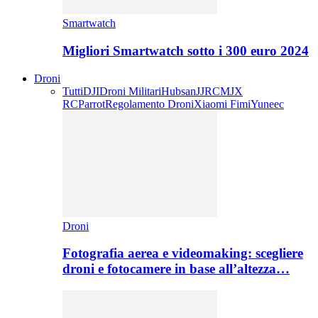
Smartwatch
Migliori Smartwatch sotto i 300 euro 2024
Droni
Tutti
DJI
Droni Militari
Hubsan
JJRC
MJX
RC
Parrot
Regolamento Droni
Xiaomi Fimi
Yuneec
Droni
Fotografia aerea e videomaking: scegliere
droni e fotocamere in base all’altezza…