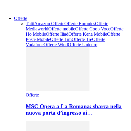
Offerte
Tutti
Amazon Offerte
Offerte Euronics
Offerte
Mediaworld
Offerte mobile
Offerte Coop Voce
Offerte
Ho Mobile
Offerte Iliad
Offerte Kena Mobile
Offerte
Poste Mobile
Offerte Tim
Offerte Tre
Offerte
Vodafone
Offerte Wind
Offerte Unieuro
Offerte
MSC Opera a La Romana: sbarca nella
nuova porta d’ingresso ai…