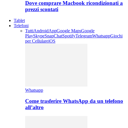
Dove comprare Macbook ricondizionati a
prezzi scontati
Tablet
Telefoni
Tutti
Android
App
Google Maps
Google
Play
Skype
SnapChat
Spotify
Telegram
Whatsapp
Giochi
per Cellulare
iOS
Whatsapp
Come trasferire WhatsApp da un telefono
all’altro