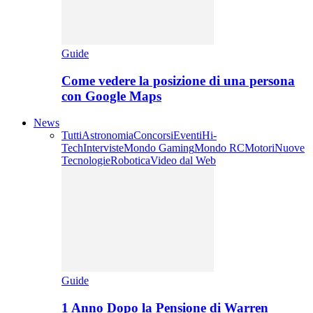
Guide
Come vedere la posizione di una persona
con Google Maps
News
Tutti
Astronomia
Concorsi
Eventi
Hi-
Tech
Interviste
Mondo Gaming
Mondo RC
Motori
Nuove
Tecnologie
Robotica
Video dal Web
Guide
1 Anno Dopo la Pensione di Warren