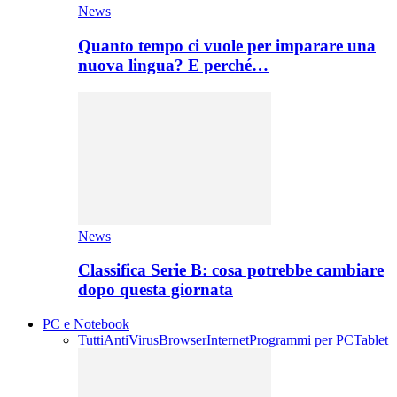
News
Quanto tempo ci vuole per imparare una
nuova lingua? E perché…
News
Classifica Serie B: cosa potrebbe cambiare
dopo questa giornata
PC e Notebook
Tutti
AntiVirus
Browser
Internet
Programmi per PC
Tablet