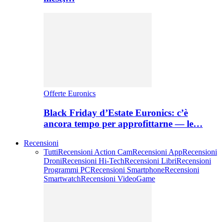
Offerte Euronics
Black Friday d’Estate Euronics: c’è
ancora tempo per approfittarne — le…
Recensioni
Tutti
Recensioni Action Cam
Recensioni App
Recensioni
Droni
Recensioni Hi-Tech
Recensioni Libri
Recensioni
Programmi PC
Recensioni Smartphone
Recensioni
Smartwatch
Recensioni VideoGame