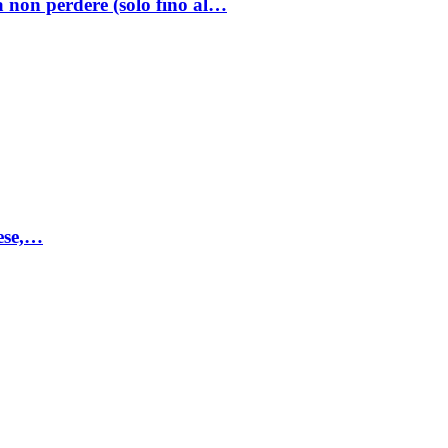
a non perdere (solo fino al…
mese,…