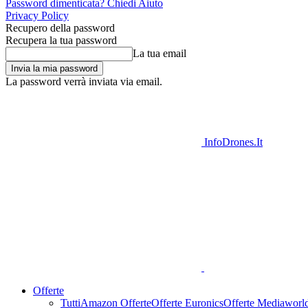
Password dimenticata? Chiedi Aiuto
Privacy Policy
Recupero della password
Recupera la tua password
La tua email
La password verrà inviata via email.
InfoDrones.It
Offerte
Tutti
Amazon Offerte
Offerte Euronics
Offerte Mediaworl