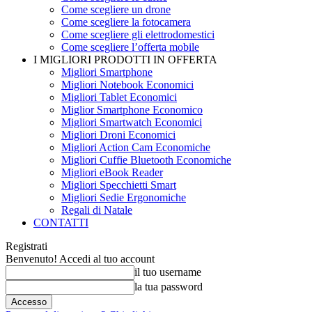
Come scegliere un drone
Come scegliere la fotocamera
Come scegliere gli elettrodomestici
Come scegliere l’offerta mobile
I MIGLIORI PRODOTTI IN OFFERTA
Migliori Smartphone
Migliori Notebook Economici
Migliori Tablet Economici
Miglior Smartphone Economico
Migliori Smartwatch Economici
Migliori Droni Economici
Migliori Action Cam Economiche
Migliori Cuffie Bluetooth Economiche
Migliori eBook Reader
Migliori Specchietti Smart
Migliori Sedie Ergonomiche
Regali di Natale
CONTATTI
Registrati
Benvenuto! Accedi al tuo account
il tuo username
la tua password