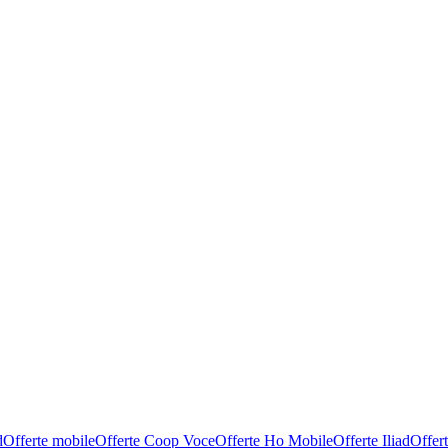
d
Offerte mobile
Offerte Coop Voce
Offerte Ho Mobile
Offerte Iliad
Offer