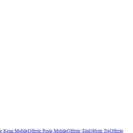
te Kena Mobile
Offerte Poste Mobile
Offerte Tim
Offerte Tre
Offerte