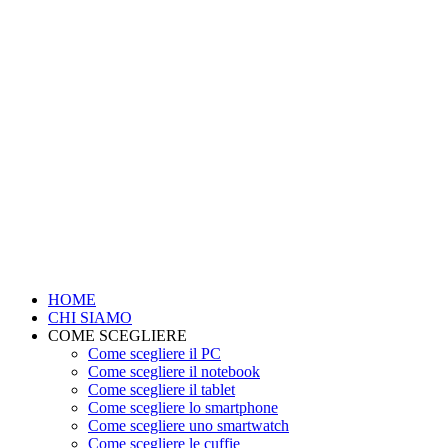
HOME
CHI SIAMO
COME SCEGLIERE
Come scegliere il PC
Come scegliere il notebook
Come scegliere il tablet
Come scegliere lo smartphone
Come scegliere uno smartwatch
Come scegliere le cuffie