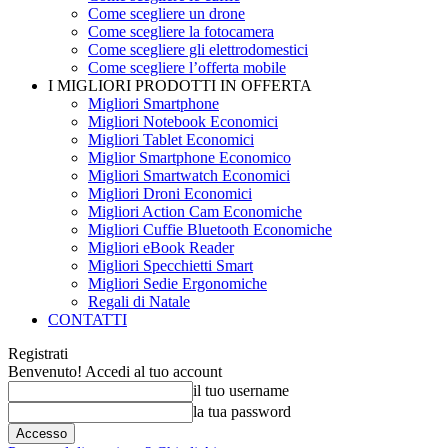
Come scegliere un drone
Come scegliere la fotocamera
Come scegliere gli elettrodomestici
Come scegliere l’offerta mobile
I MIGLIORI PRODOTTI IN OFFERTA
Migliori Smartphone
Migliori Notebook Economici
Migliori Tablet Economici
Miglior Smartphone Economico
Migliori Smartwatch Economici
Migliori Droni Economici
Migliori Action Cam Economiche
Migliori Cuffie Bluetooth Economiche
Migliori eBook Reader
Migliori Specchietti Smart
Migliori Sedie Ergonomiche
Regali di Natale
CONTATTI
Registrati
Benvenuto! Accedi al tuo account
il tuo username
la tua password