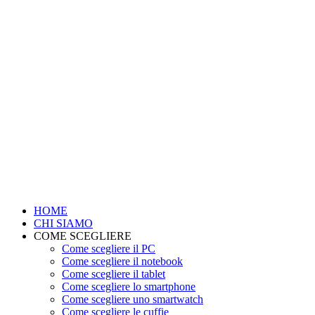
HOME
CHI SIAMO
COME SCEGLIERE
Come scegliere il PC
Come scegliere il notebook
Come scegliere il tablet
Come scegliere lo smartphone
Come scegliere uno smartwatch
Come scegliere le cuffie