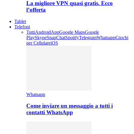
La migliore VPN quasi gratis. Ecco
l’offerta
Tablet
Telefoni
Tutti
Android
App
Google Maps
Google
Play
Skype
SnapChat
Spotify
Telegram
Whatsapp
Giochi
per Cellulare
iOS
Whatsapp
Come inviare un messaggio a tutti i
contatti WhatsApp