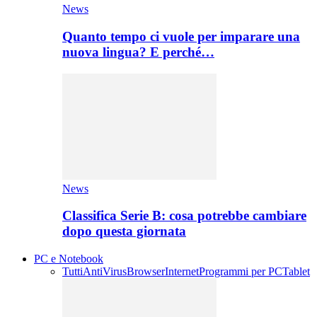
News
Quanto tempo ci vuole per imparare una
nuova lingua? E perché…
News
Classifica Serie B: cosa potrebbe cambiare
dopo questa giornata
PC e Notebook
Tutti
AntiVirus
Browser
Internet
Programmi per PC
Tablet