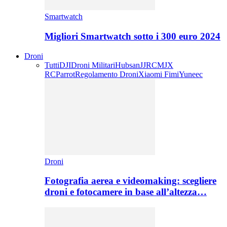
Smartwatch
Migliori Smartwatch sotto i 300 euro 2024
Droni
Tutti
DJI
Droni Militari
Hubsan
JJRC
MJX
RC
Parrot
Regolamento Droni
Xiaomi Fimi
Yuneec
Droni
Fotografia aerea e videomaking: scegliere
droni e fotocamere in base all’altezza…