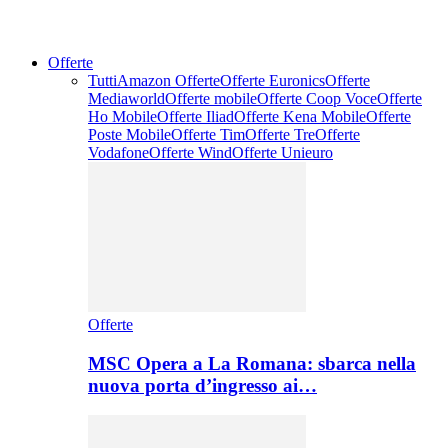
Offerte
Tutti
Amazon Offerte
Offerte Euronics
Offerte
Mediaworld
Offerte mobile
Offerte Coop Voce
Offerte
Ho Mobile
Offerte Iliad
Offerte Kena Mobile
Offerte
Poste Mobile
Offerte Tim
Offerte Tre
Offerte
Vodafone
Offerte Wind
Offerte Unieuro
Offerte
MSC Opera a La Romana: sbarca nella
nuova porta d’ingresso ai…