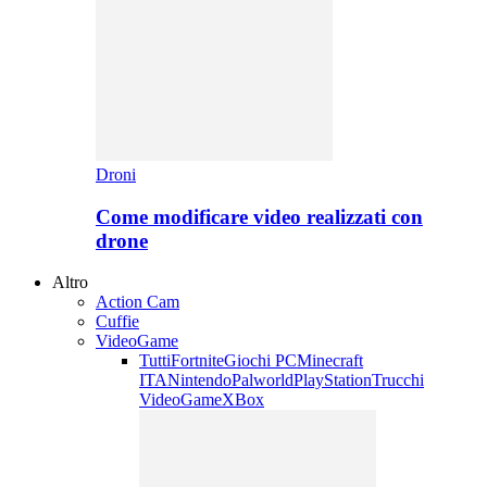
Droni
Come modificare video realizzati con
drone
Altro
Action Cam
Cuffie
VideoGame
Tutti
Fortnite
Giochi PC
Minecraft
ITA
Nintendo
Palworld
PlayStation
Trucchi
VideoGame
XBox