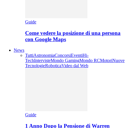
Guide
Come vedere la posizione di una persona
con Google Maps
News
Tutti
Astronomia
Concorsi
Eventi
Hi-
Tech
Interviste
Mondo Gaming
Mondo RC
Motori
Nuove
Tecnologie
Robotica
Video dal Web
Guide
1 Anno Dopo la Pensione di Warren