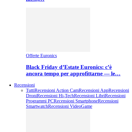
Offerte Euronics
Black Friday d’Estate Euronics: c’è
ancora tempo per approfittarne — le…
Recensioni
Tutti
Recensioni Action Cam
Recensioni App
Recensioni
Droni
Recensioni Hi-Tech
Recensioni Libri
Recensioni
Programmi PC
Recensioni Smartphone
Recensioni
Smartwatch
Recensioni VideoGame