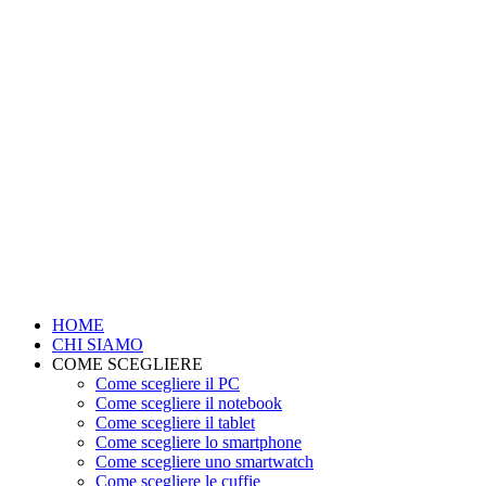
HOME
CHI SIAMO
COME SCEGLIERE
Come scegliere il PC
Come scegliere il notebook
Come scegliere il tablet
Come scegliere lo smartphone
Come scegliere uno smartwatch
Come scegliere le cuffie