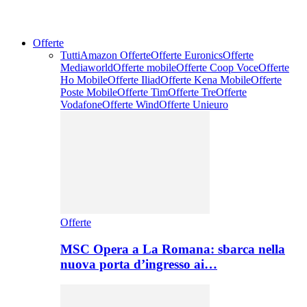
Offerte
Tutti
Amazon Offerte
Offerte Euronics
Offerte
Mediaworld
Offerte mobile
Offerte Coop Voce
Offerte
Ho Mobile
Offerte Iliad
Offerte Kena Mobile
Offerte
Poste Mobile
Offerte Tim
Offerte Tre
Offerte
Vodafone
Offerte Wind
Offerte Unieuro
Offerte
MSC Opera a La Romana: sbarca nella
nuova porta d’ingresso ai…