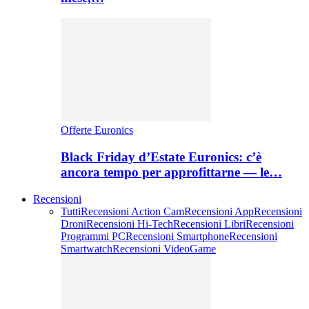
Offerte Euronics
Black Friday d’Estate Euronics: c’è
ancora tempo per approfittarne — le…
Recensioni
Tutti
Recensioni Action Cam
Recensioni App
Recensioni
Droni
Recensioni Hi-Tech
Recensioni Libri
Recensioni
Programmi PC
Recensioni Smartphone
Recensioni
Smartwatch
Recensioni VideoGame