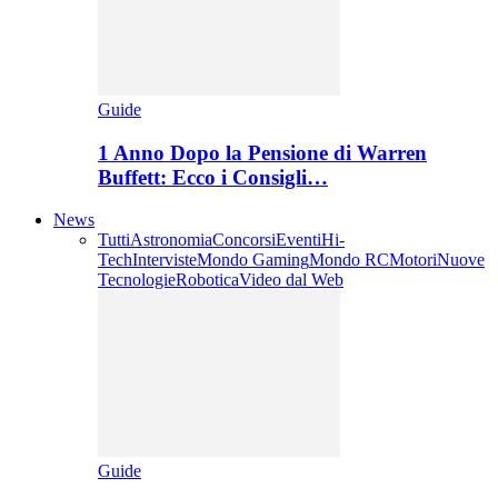
Guide
1 Anno Dopo la Pensione di Warren
Buffett: Ecco i Consigli…
News
Tutti
Astronomia
Concorsi
Eventi
Hi-
Tech
Interviste
Mondo Gaming
Mondo RC
Motori
Nuove
Tecnologie
Robotica
Video dal Web
Guide