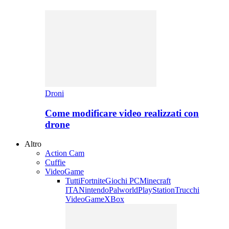
Droni
Come modificare video realizzati con
drone
Altro
Action Cam
Cuffie
VideoGame
Tutti
Fortnite
Giochi PC
Minecraft
ITA
Nintendo
Palworld
PlayStation
Trucchi
VideoGame
XBox