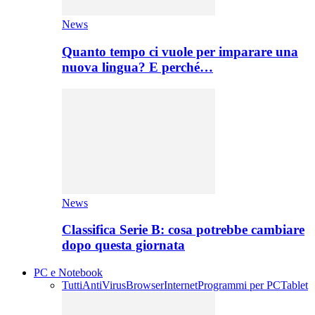
News
Quanto tempo ci vuole per imparare una
nuova lingua? E perché…
News
Classifica Serie B: cosa potrebbe cambiare
dopo questa giornata
PC e Notebook
Tutti
AntiVirus
Browser
Internet
Programmi per PC
Tablet