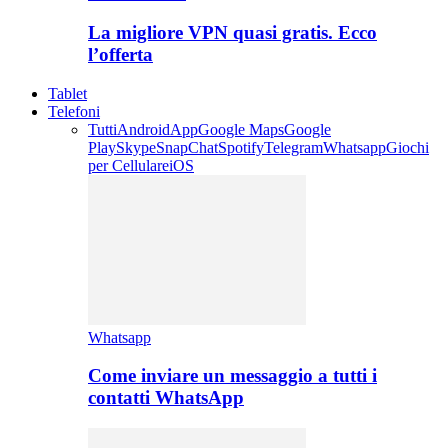
La migliore VPN quasi gratis. Ecco
l’offerta
Tablet
Telefoni
Tutti
Android
App
Google Maps
Google
Play
Skype
SnapChat
Spotify
Telegram
Whatsapp
Giochi
per Cellulare
iOS
Whatsapp
Come inviare un messaggio a tutti i
contatti WhatsApp