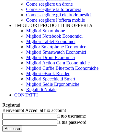
Come scegliere un drone
Come scegliere la fotocamera
Come scegliere gli elettrodomestici
Come scegliere l’offerta mobile
I MIGLIORI PRODOTTI IN OFFERTA
Migliori Smartphone
Migliori Notebook Economici
Migliori Tablet Economici
Miglior Smartphone Economico
Migliori Smartwatch Economici
Migliori Droni Economici
Migliori Action Cam Economiche
Migliori Cuffie Bluetooth Economiche
Migliori eBook Reader
Migliori Specchietti Smart
Migliori Sedie Ergonomiche
Regali di Natale
CONTATTI
Registrati
Benvenuto! Accedi al tuo account
il tuo username
la tua password