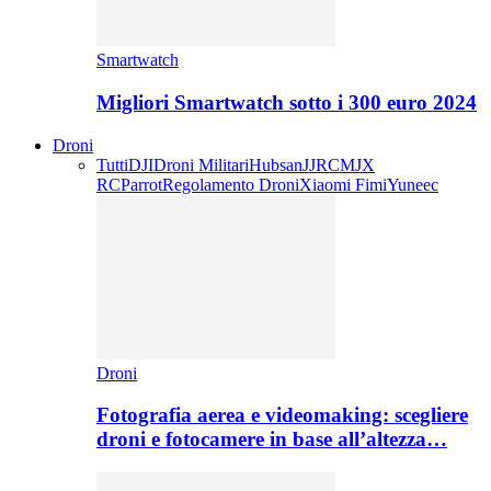
Smartwatch
Migliori Smartwatch sotto i 300 euro 2024
Droni
Tutti
DJI
Droni Militari
Hubsan
JJRC
MJX
RC
Parrot
Regolamento Droni
Xiaomi Fimi
Yuneec
Droni
Fotografia aerea e videomaking: scegliere
droni e fotocamere in base all’altezza…