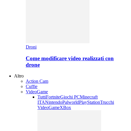
Droni
Come modificare video realizzati con
drone
Altro
Action Cam
Cuffie
VideoGame
Tutti
Fortnite
Giochi PC
Minecraft
ITA
Nintendo
Palworld
PlayStation
Trucchi
VideoGame
XBox