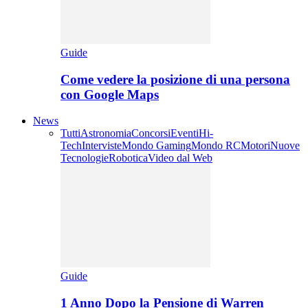
Guide
Come vedere la posizione di una persona
con Google Maps
News
Tutti
Astronomia
Concorsi
Eventi
Hi-
Tech
Interviste
Mondo Gaming
Mondo RC
Motori
Nuove
Tecnologie
Robotica
Video dal Web
Guide
1 Anno Dopo la Pensione di Warren