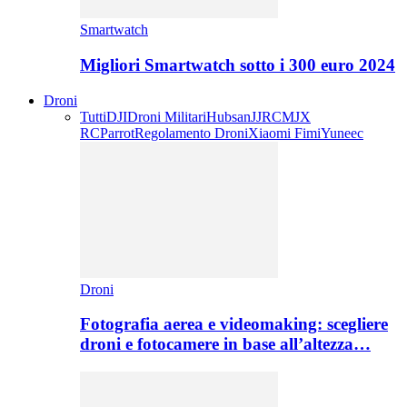
Smartwatch
Migliori Smartwatch sotto i 300 euro 2024
Droni
Tutti
DJI
Droni Militari
Hubsan
JJRC
MJX
RC
Parrot
Regolamento Droni
Xiaomi Fimi
Yuneec
Droni
Fotografia aerea e videomaking: scegliere
droni e fotocamere in base all’altezza…