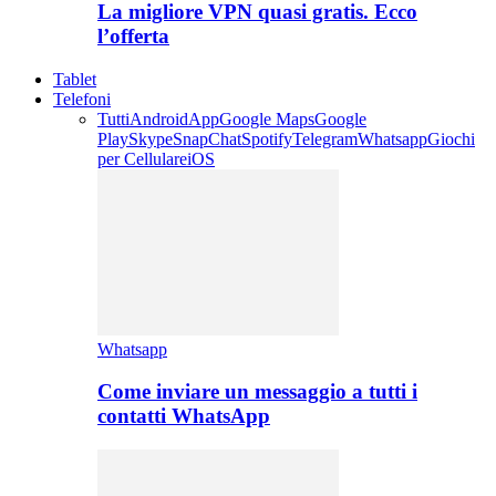
La migliore VPN quasi gratis. Ecco
l’offerta
Tablet
Telefoni
Tutti
Android
App
Google Maps
Google
Play
Skype
SnapChat
Spotify
Telegram
Whatsapp
Giochi
per Cellulare
iOS
Whatsapp
Come inviare un messaggio a tutti i
contatti WhatsApp