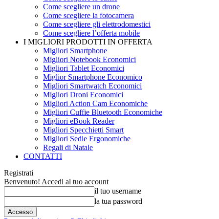
Come scegliere un drone
Come scegliere la fotocamera
Come scegliere gli elettrodomestici
Come scegliere l’offerta mobile
I MIGLIORI PRODOTTI IN OFFERTA
Migliori Smartphone
Migliori Notebook Economici
Migliori Tablet Economici
Miglior Smartphone Economico
Migliori Smartwatch Economici
Migliori Droni Economici
Migliori Action Cam Economiche
Migliori Cuffie Bluetooth Economiche
Migliori eBook Reader
Migliori Specchietti Smart
Migliori Sedie Ergonomiche
Regali di Natale
CONTATTI
Registrati
Benvenuto! Accedi al tuo account
il tuo username
la tua password