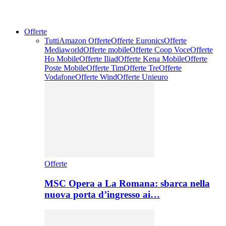
Offerte
Tutti
Amazon Offerte
Offerte Euronics
Offerte
Mediaworld
Offerte mobile
Offerte Coop Voce
Offerte
Ho Mobile
Offerte Iliad
Offerte Kena Mobile
Offerte
Poste Mobile
Offerte Tim
Offerte Tre
Offerte
Vodafone
Offerte Wind
Offerte Unieuro
Offerte
MSC Opera a La Romana: sbarca nella
nuova porta d’ingresso ai…