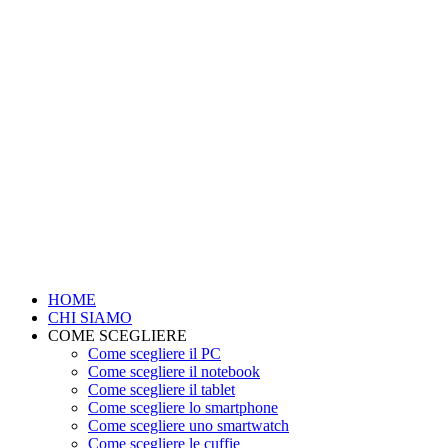
HOME
CHI SIAMO
COME SCEGLIERE
Come scegliere il PC
Come scegliere il notebook
Come scegliere il tablet
Come scegliere lo smartphone
Come scegliere uno smartwatch
Come scegliere le cuffie