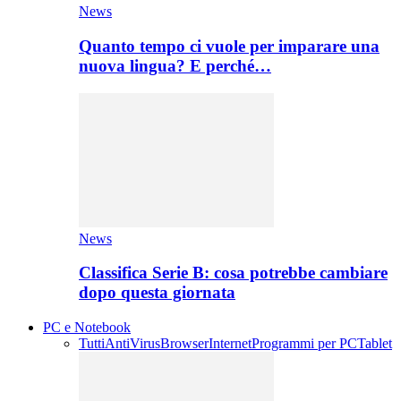
News
Quanto tempo ci vuole per imparare una
nuova lingua? E perché…
News
Classifica Serie B: cosa potrebbe cambiare
dopo questa giornata
PC e Notebook
Tutti
AntiVirus
Browser
Internet
Programmi per PC
Tablet