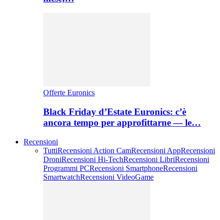
Offerte Euronics
Black Friday d’Estate Euronics: c’è
ancora tempo per approfittarne — le…
Recensioni
Tutti
Recensioni Action Cam
Recensioni App
Recensioni
Droni
Recensioni Hi-Tech
Recensioni Libri
Recensioni
Programmi PC
Recensioni Smartphone
Recensioni
Smartwatch
Recensioni VideoGame