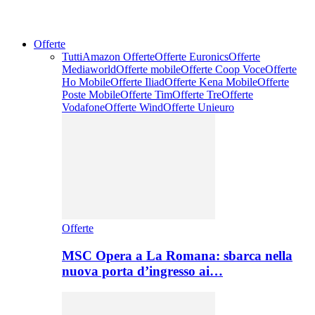
Offerte
Tutti
Amazon Offerte
Offerte Euronics
Offerte
Mediaworld
Offerte mobile
Offerte Coop Voce
Offerte
Ho Mobile
Offerte Iliad
Offerte Kena Mobile
Offerte
Poste Mobile
Offerte Tim
Offerte Tre
Offerte
Vodafone
Offerte Wind
Offerte Unieuro
Offerte
MSC Opera a La Romana: sbarca nella
nuova porta d’ingresso ai…