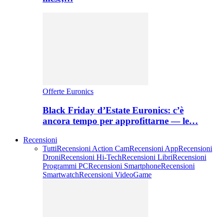
Offerte Euronics
Black Friday d’Estate Euronics: c’è
ancora tempo per approfittarne — le…
Recensioni
Tutti
Recensioni Action Cam
Recensioni App
Recensioni
Droni
Recensioni Hi-Tech
Recensioni Libri
Recensioni
Programmi PC
Recensioni Smartphone
Recensioni
Smartwatch
Recensioni VideoGame