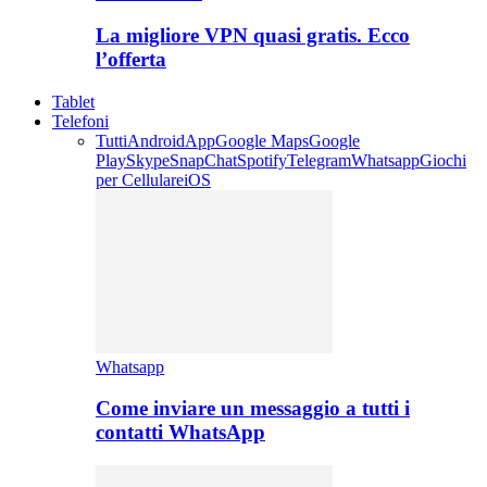
La migliore VPN quasi gratis. Ecco
l’offerta
Tablet
Telefoni
Tutti
Android
App
Google Maps
Google
Play
Skype
SnapChat
Spotify
Telegram
Whatsapp
Giochi
per Cellulare
iOS
Whatsapp
Come inviare un messaggio a tutti i
contatti WhatsApp