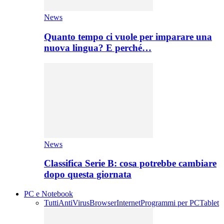
News
Quanto tempo ci vuole per imparare una
nuova lingua? E perché…
News
Classifica Serie B: cosa potrebbe cambiare
dopo questa giornata
PC e Notebook
Tutti
AntiVirus
Browser
Internet
Programmi per PC
Tablet