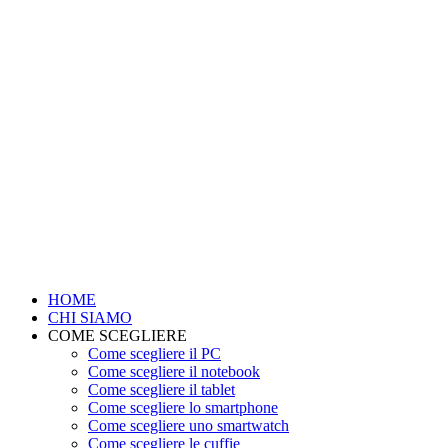
HOME
CHI SIAMO
COME SCEGLIERE
Come scegliere il PC
Come scegliere il notebook
Come scegliere il tablet
Come scegliere lo smartphone
Come scegliere uno smartwatch
Come scegliere le cuffie