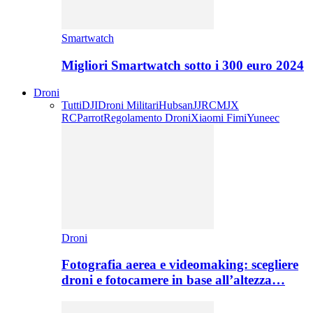
Smartwatch
Migliori Smartwatch sotto i 300 euro 2024
Droni
Tutti
DJI
Droni Militari
Hubsan
JJRC
MJX
RC
Parrot
Regolamento Droni
Xiaomi Fimi
Yuneec
Droni
Fotografia aerea e videomaking: scegliere
droni e fotocamere in base all’altezza…