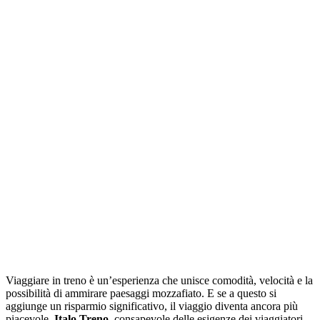
Viaggiare in treno è un’esperienza che unisce comodità, velocità e la
possibilità di ammirare paesaggi mozzafiato. E se a questo si
aggiunge un risparmio significativo, il viaggio diventa ancora più
piacevole.
Italo Treno
, consapevole delle esigenze dei viaggiatori