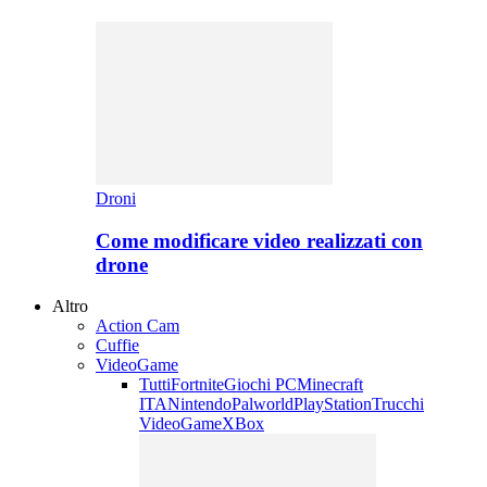
Droni
Come modificare video realizzati con
drone
Altro
Action Cam
Cuffie
VideoGame
Tutti
Fortnite
Giochi PC
Minecraft
ITA
Nintendo
Palworld
PlayStation
Trucchi
VideoGame
XBox