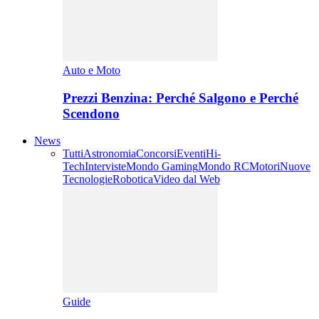
Auto e Moto
Prezzi Benzina: Perché Salgono e Perché
Scendono
News
Tutti
Astronomia
Concorsi
Eventi
Hi-
Tech
Interviste
Mondo Gaming
Mondo RC
Motori
Nuove
Tecnologie
Robotica
Video dal Web
Guide