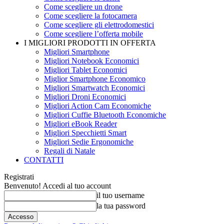
Come scegliere un drone
Come scegliere la fotocamera
Come scegliere gli elettrodomestici
Come scegliere l’offerta mobile
I MIGLIORI PRODOTTI IN OFFERTA
Migliori Smartphone
Migliori Notebook Economici
Migliori Tablet Economici
Miglior Smartphone Economico
Migliori Smartwatch Economici
Migliori Droni Economici
Migliori Action Cam Economiche
Migliori Cuffie Bluetooth Economiche
Migliori eBook Reader
Migliori Specchietti Smart
Migliori Sedie Ergonomiche
Regali di Natale
CONTATTI
Registrati
Benvenuto! Accedi al tuo account
il tuo username
la tua password