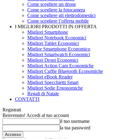
Come scegliere un drone
Come scegliere la fotocamera
Come scegliere gli elettrodomestici
Come scegliere l’offerta mobile
I MIGLIORI PRODOTTI IN OFFERTA
Migliori Smartphone
Migliori Notebook Economici
Migliori Tablet Economici
Miglior Smartphone Economico
Migliori Smartwatch Economici
Migliori Droni Economici
Migliori Action Cam Economiche
Migliori Cuffie Bluetooth Economiche
Migliori eBook Reader
Migliori Specchietti Smart
Migliori Sedie Ergonomiche
Regali di Natale
CONTATTI
Registrati
Benvenuto! Accedi al tuo account
il tuo username
la tua password