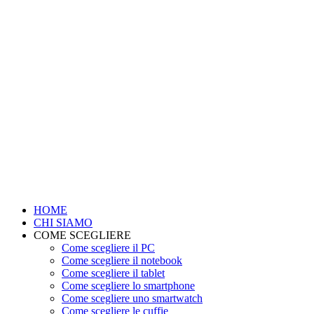
HOME
CHI SIAMO
COME SCEGLIERE
Come scegliere il PC
Come scegliere il notebook
Come scegliere il tablet
Come scegliere lo smartphone
Come scegliere uno smartwatch
Come scegliere le cuffie