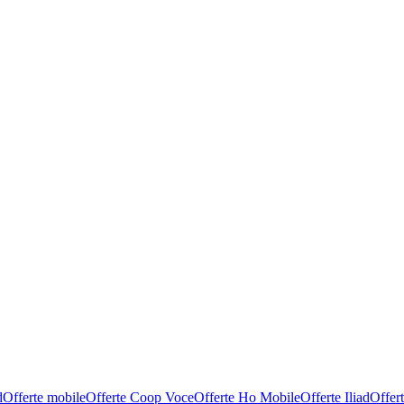
d
Offerte mobile
Offerte Coop Voce
Offerte Ho Mobile
Offerte Iliad
Offer