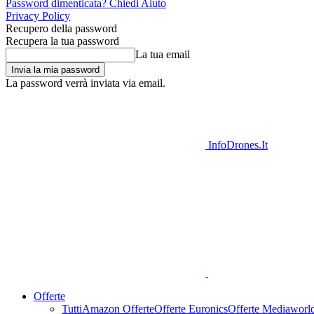
Password dimenticata? Chiedi Aiuto
Privacy Policy
Recupero della password
Recupera la tua password
La tua email
La password verrà inviata via email.
InfoDrones.It
Offerte
Tutti
Amazon Offerte
Offerte Euronics
Offerte Mediaworl