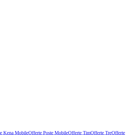
te Kena Mobile
Offerte Poste Mobile
Offerte Tim
Offerte Tre
Offerte