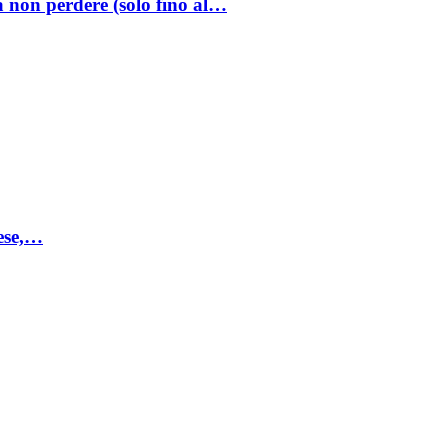
a non perdere (solo fino al…
mese,…