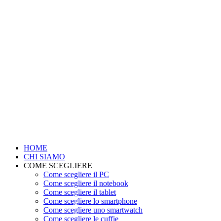
HOME
CHI SIAMO
COME SCEGLIERE
Come scegliere il PC
Come scegliere il notebook
Come scegliere il tablet
Come scegliere lo smartphone
Come scegliere uno smartwatch
Come scegliere le cuffie