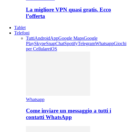
La migliore VPN quasi gratis. Ecco
l’offerta
Tablet
Telefoni
Tutti
Android
App
Google Maps
Google
Play
Skype
SnapChat
Spotify
Telegram
Whatsapp
Giochi
per Cellulare
iOS
Whatsapp
Come inviare un messaggio a tutti i
contatti WhatsApp