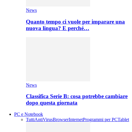
News
Quanto tempo ci vuole per imparare una
nuova lingua? E perché…
News
Classifica Serie B: cosa potrebbe cambiare
dopo questa giornata
PC e Notebook
Tutti
AntiVirus
Browser
Internet
Programmi per PC
Tablet