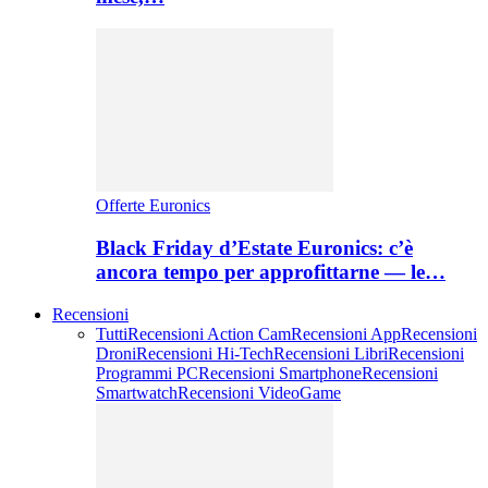
Offerte Euronics
Black Friday d’Estate Euronics: c’è
ancora tempo per approfittarne — le…
Recensioni
Tutti
Recensioni Action Cam
Recensioni App
Recensioni
Droni
Recensioni Hi-Tech
Recensioni Libri
Recensioni
Programmi PC
Recensioni Smartphone
Recensioni
Smartwatch
Recensioni VideoGame