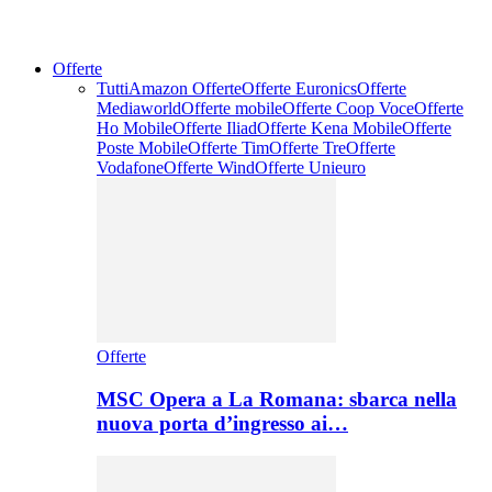
Offerte
Tutti
Amazon Offerte
Offerte Euronics
Offerte
Mediaworld
Offerte mobile
Offerte Coop Voce
Offerte
Ho Mobile
Offerte Iliad
Offerte Kena Mobile
Offerte
Poste Mobile
Offerte Tim
Offerte Tre
Offerte
Vodafone
Offerte Wind
Offerte Unieuro
Offerte
MSC Opera a La Romana: sbarca nella
nuova porta d’ingresso ai…