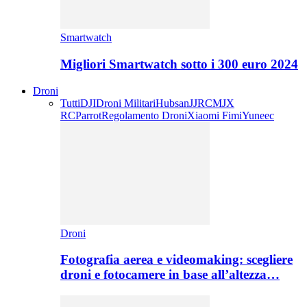
Smartwatch
Migliori Smartwatch sotto i 300 euro 2024
Droni
Tutti
DJI
Droni Militari
Hubsan
JJRC
MJX
RC
Parrot
Regolamento Droni
Xiaomi Fimi
Yuneec
Droni
Fotografia aerea e videomaking: scegliere
droni e fotocamere in base all’altezza…