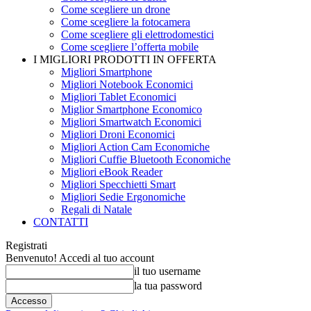
Come scegliere un drone
Come scegliere la fotocamera
Come scegliere gli elettrodomestici
Come scegliere l’offerta mobile
I MIGLIORI PRODOTTI IN OFFERTA
Migliori Smartphone
Migliori Notebook Economici
Migliori Tablet Economici
Miglior Smartphone Economico
Migliori Smartwatch Economici
Migliori Droni Economici
Migliori Action Cam Economiche
Migliori Cuffie Bluetooth Economiche
Migliori eBook Reader
Migliori Specchietti Smart
Migliori Sedie Ergonomiche
Regali di Natale
CONTATTI
Registrati
Benvenuto! Accedi al tuo account
il tuo username
la tua password