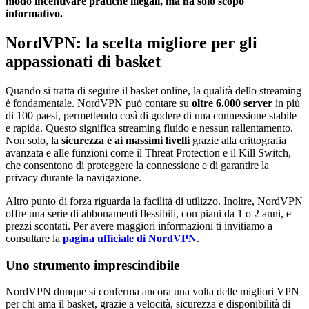
modo incentivare pratiche illegali, ma ha solo scopo
informativo.
NordVPN: la scelta migliore per gli
appassionati di basket
Quando si tratta di seguire il basket online, la qualità dello streaming
è fondamentale. NordVPN può contare su
oltre 6.000 server
in più
di 100 paesi, permettendo così di godere di una connessione stabile
e rapida. Questo significa streaming fluido e nessun rallentamento.
Non solo, la
sicurezza è ai massimi livelli
grazie alla crittografia
avanzata e alle funzioni come il Threat Protection e il Kill Switch,
che consentono di proteggere la connessione e di garantire la
privacy durante la navigazione.
Altro punto di forza riguarda la facilità di utilizzo. Inoltre, NordVPN
offre una serie di abbonamenti flessibili, con piani da 1 o 2 anni, e
prezzi scontati. Per avere maggiori informazioni ti invitiamo a
consultare la
pagina ufficiale di NordVPN
.
Uno strumento imprescindibile
NordVPN dunque si conferma ancora una volta delle migliori VPN
per chi ama il basket, grazie a velocità, sicurezza e disponibilità di