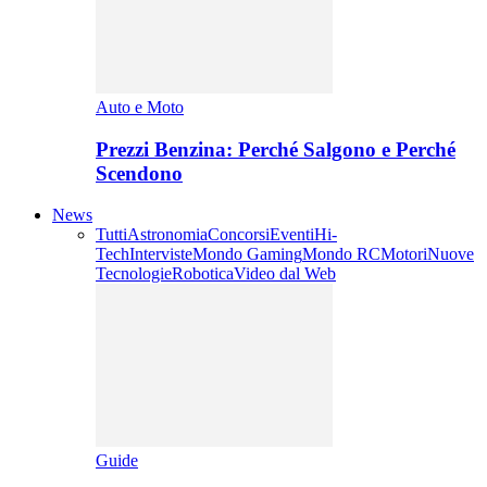
Auto e Moto
Prezzi Benzina: Perché Salgono e Perché
Scendono
News
Tutti
Astronomia
Concorsi
Eventi
Hi-
Tech
Interviste
Mondo Gaming
Mondo RC
Motori
Nuove
Tecnologie
Robotica
Video dal Web
Guide