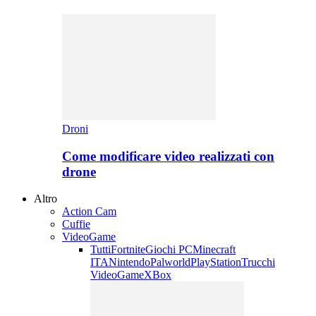
Droni
Come modificare video realizzati con
drone
Altro
Action Cam
Cuffie
VideoGame
Tutti
Fortnite
Giochi PC
Minecraft
ITA
Nintendo
Palworld
PlayStation
Trucchi
VideoGame
XBox