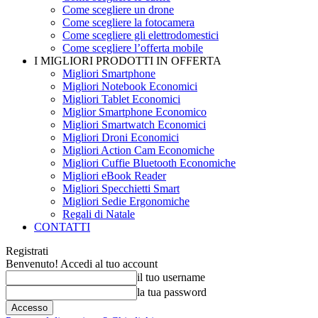
Come scegliere un drone
Come scegliere la fotocamera
Come scegliere gli elettrodomestici
Come scegliere l’offerta mobile
I MIGLIORI PRODOTTI IN OFFERTA
Migliori Smartphone
Migliori Notebook Economici
Migliori Tablet Economici
Miglior Smartphone Economico
Migliori Smartwatch Economici
Migliori Droni Economici
Migliori Action Cam Economiche
Migliori Cuffie Bluetooth Economiche
Migliori eBook Reader
Migliori Specchietti Smart
Migliori Sedie Ergonomiche
Regali di Natale
CONTATTI
Registrati
Benvenuto! Accedi al tuo account
il tuo username
la tua password