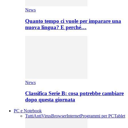
News
Quanto tempo ci vuole per imparare una
nuova lingua? E perché…
News
Classifica Serie B: cosa potrebbe cambiare
dopo questa giornata
PC e Notebook
Tutti
AntiVirus
Browser
Internet
Programmi per PC
Tablet