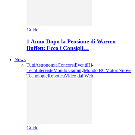
Guide
1 Anno Dopo la Pensione di Warren
Buffett: Ecco i Consigli…
News
Tutti
Astronomia
Concorsi
Eventi
Hi-
Tech
Interviste
Mondo Gaming
Mondo RC
Motori
Nuove
Tecnologie
Robotica
Video dal Web
Guide