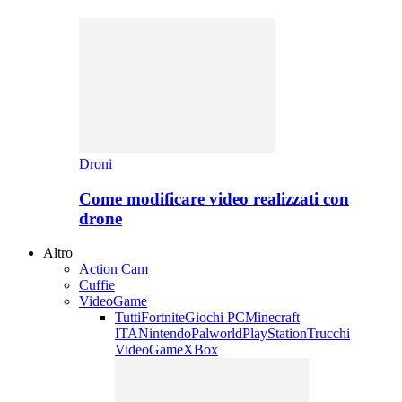
Droni
Come modificare video realizzati con
drone
Altro
Action Cam
Cuffie
VideoGame
Tutti
Fortnite
Giochi PC
Minecraft
ITA
Nintendo
Palworld
PlayStation
Trucchi
VideoGame
XBox