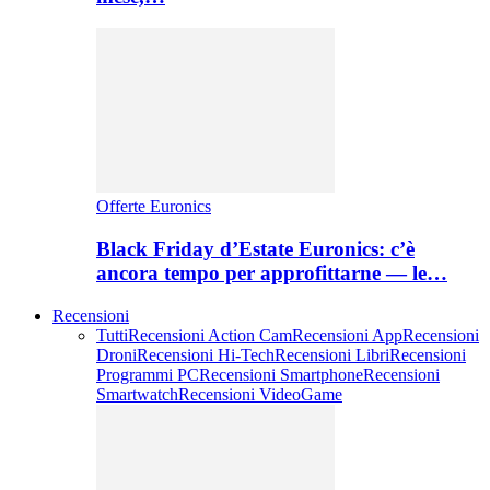
Offerte Euronics
Black Friday d’Estate Euronics: c’è
ancora tempo per approfittarne — le…
Recensioni
Tutti
Recensioni Action Cam
Recensioni App
Recensioni
Droni
Recensioni Hi-Tech
Recensioni Libri
Recensioni
Programmi PC
Recensioni Smartphone
Recensioni
Smartwatch
Recensioni VideoGame