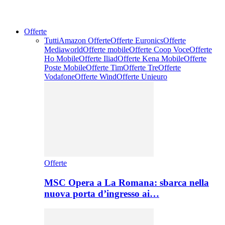
Offerte
Tutti
Amazon Offerte
Offerte Euronics
Offerte
Mediaworld
Offerte mobile
Offerte Coop Voce
Offerte
Ho Mobile
Offerte Iliad
Offerte Kena Mobile
Offerte
Poste Mobile
Offerte Tim
Offerte Tre
Offerte
Vodafone
Offerte Wind
Offerte Unieuro
Offerte
MSC Opera a La Romana: sbarca nella
nuova porta d’ingresso ai…