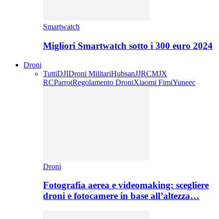
Smartwatch
Migliori Smartwatch sotto i 300 euro 2024
Droni
Tutti
DJI
Droni Militari
Hubsan
JJRC
MJX
RC
Parrot
Regolamento Droni
Xiaomi Fimi
Yuneec
Droni
Fotografia aerea e videomaking: scegliere
droni e fotocamere in base all’altezza…