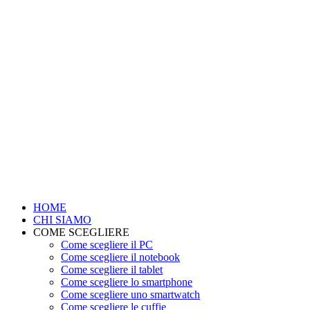
HOME
CHI SIAMO
COME SCEGLIERE
Come scegliere il PC
Come scegliere il notebook
Come scegliere il tablet
Come scegliere lo smartphone
Come scegliere uno smartwatch
Come scegliere le cuffie