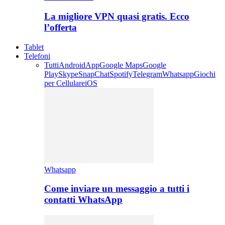
La migliore VPN quasi gratis. Ecco
l’offerta
Tablet
Telefoni
Tutti
Android
App
Google Maps
Google
Play
Skype
SnapChat
Spotify
Telegram
Whatsapp
Giochi
per Cellulare
iOS
Whatsapp
Come inviare un messaggio a tutti i
contatti WhatsApp