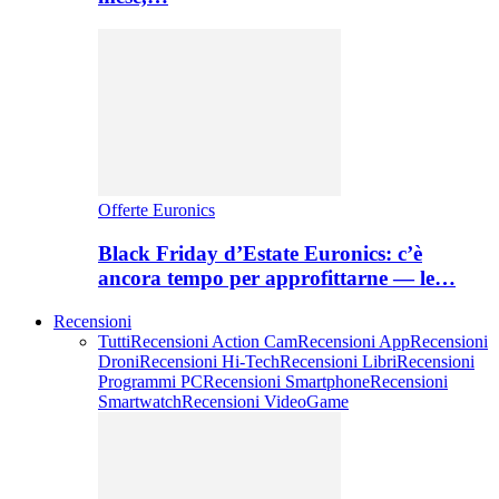
Offerte Euronics
Black Friday d’Estate Euronics: c’è
ancora tempo per approfittarne — le…
Recensioni
Tutti
Recensioni Action Cam
Recensioni App
Recensioni
Droni
Recensioni Hi-Tech
Recensioni Libri
Recensioni
Programmi PC
Recensioni Smartphone
Recensioni
Smartwatch
Recensioni VideoGame