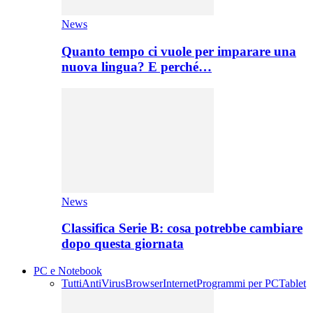
News
Quanto tempo ci vuole per imparare una
nuova lingua? E perché…
News
Classifica Serie B: cosa potrebbe cambiare
dopo questa giornata
PC e Notebook
Tutti
AntiVirus
Browser
Internet
Programmi per PC
Tablet