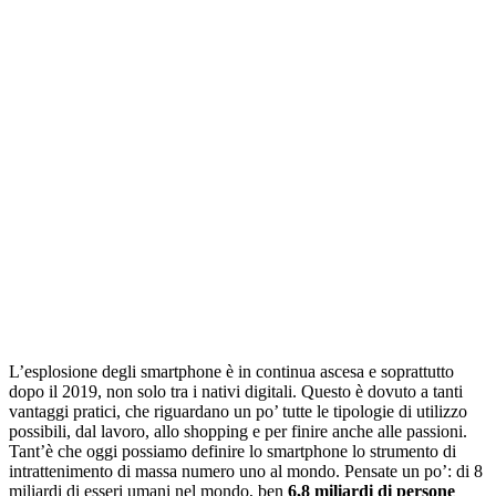
L’esplosione degli smartphone è in continua ascesa e soprattutto
dopo il 2019, non solo tra i nativi digitali. Questo è dovuto a tanti
vantaggi pratici, che riguardano un po’ tutte le tipologie di utilizzo
possibili, dal lavoro, allo shopping e per finire anche alle passioni.
Tant’è che oggi possiamo definire lo smartphone lo strumento di
intrattenimento di massa numero uno al mondo. Pensate un po’: di 8
miliardi di esseri umani nel mondo, ben
6,8 miliardi di persone