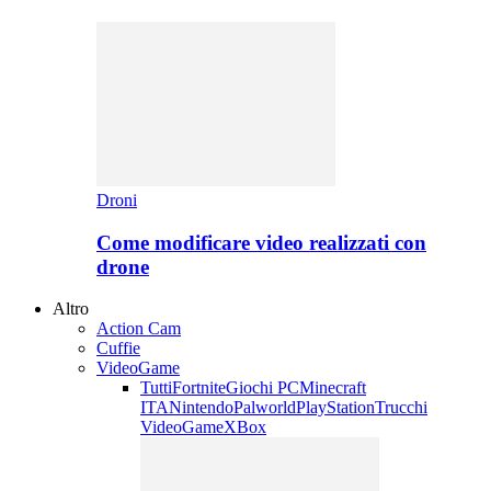
Droni
Come modificare video realizzati con
drone
Altro
Action Cam
Cuffie
VideoGame
Tutti
Fortnite
Giochi PC
Minecraft
ITA
Nintendo
Palworld
PlayStation
Trucchi
VideoGame
XBox