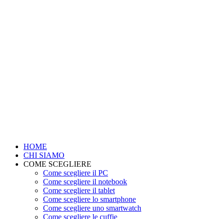
HOME
CHI SIAMO
COME SCEGLIERE
Come scegliere il PC
Come scegliere il notebook
Come scegliere il tablet
Come scegliere lo smartphone
Come scegliere uno smartwatch
Come scegliere le cuffie