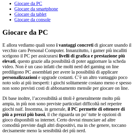
Giocare da PC
Giocare da smartphone
Giocare da tablet
Giocare da console
Giocare da PC
E allora vediamo quali sono
i vantaggi concreti
di giocare usando il
vecchio caro Personal Computer. Innanzitutto, i gamer più incalliti
scelgono il PC per assicurarsi
livelli di grafica e prestazione più
elevati
, questo grazie alla possibilità di poter aggiornare la scheda
video. Non è un caso infatti che molti nerd del gaming on line
prediligono PC assemblati per avere la possibilità di applicare
personalizzazioni
e upgrade costanti. C’è un altro vantaggio poco
noto solo ai più inesperti: i giochi solitamente costano meno e spesso
non sono previsti costi di abbonamento mensile per giocare on line.
Di base inoltre, l’accessibilità ai titoli è generalmente molto più
ampia, in più non sono previste particolari difficoltà nel reperire
giochi naif. Insomma, in generale,
il PC permette di ottenere di
più a prezzi più bassi
, il che riguarda un po’ tutte le opzioni di
gioco disponibili su internet. Certo dovrai rinunciare ad altre
comodità previste dagli altri dispositivi, ma in che genere, toccano
decisamente meno la sensibilità dei più nerd.