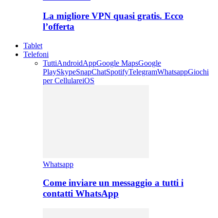
La migliore VPN quasi gratis. Ecco
l’offerta
Tablet
Telefoni
Tutti
Android
App
Google Maps
Google
Play
Skype
SnapChat
Spotify
Telegram
Whatsapp
Giochi
per Cellulare
iOS
Whatsapp
Come inviare un messaggio a tutti i
contatti WhatsApp