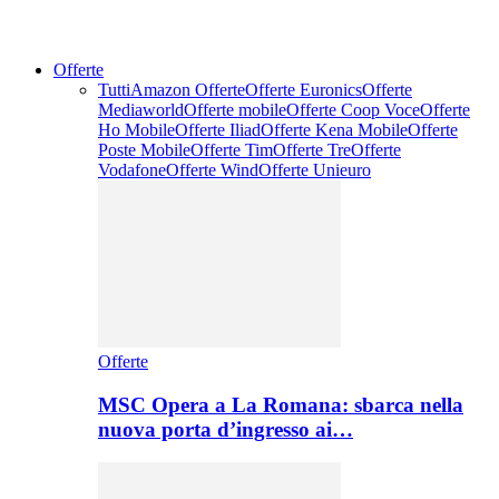
Offerte
Tutti
Amazon Offerte
Offerte Euronics
Offerte
Mediaworld
Offerte mobile
Offerte Coop Voce
Offerte
Ho Mobile
Offerte Iliad
Offerte Kena Mobile
Offerte
Poste Mobile
Offerte Tim
Offerte Tre
Offerte
Vodafone
Offerte Wind
Offerte Unieuro
Offerte
MSC Opera a La Romana: sbarca nella
nuova porta d’ingresso ai…