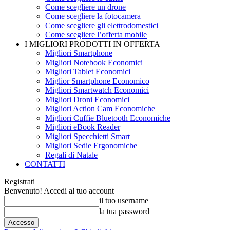
Come scegliere un drone
Come scegliere la fotocamera
Come scegliere gli elettrodomestici
Come scegliere l’offerta mobile
I MIGLIORI PRODOTTI IN OFFERTA
Migliori Smartphone
Migliori Notebook Economici
Migliori Tablet Economici
Miglior Smartphone Economico
Migliori Smartwatch Economici
Migliori Droni Economici
Migliori Action Cam Economiche
Migliori Cuffie Bluetooth Economiche
Migliori eBook Reader
Migliori Specchietti Smart
Migliori Sedie Ergonomiche
Regali di Natale
CONTATTI
Registrati
Benvenuto! Accedi al tuo account
il tuo username
la tua password