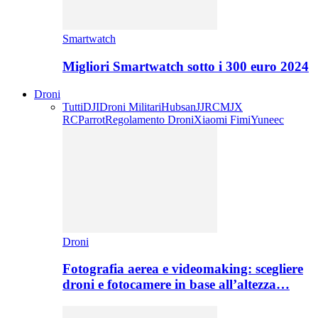
Smartwatch
Migliori Smartwatch sotto i 300 euro 2024
Droni
Tutti
DJI
Droni Militari
Hubsan
JJRC
MJX
RC
Parrot
Regolamento Droni
Xiaomi Fimi
Yuneec
Droni
Fotografia aerea e videomaking: scegliere
droni e fotocamere in base all’altezza…