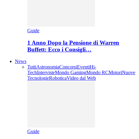
Guide
1 Anno Dopo la Pensione di Warren
Buffett: Ecco i Consigli…
News
Tutti
Astronomia
Concorsi
Eventi
Hi-
Tech
Interviste
Mondo Gaming
Mondo RC
Motori
Nuove
Tecnologie
Robotica
Video dal Web
Guide