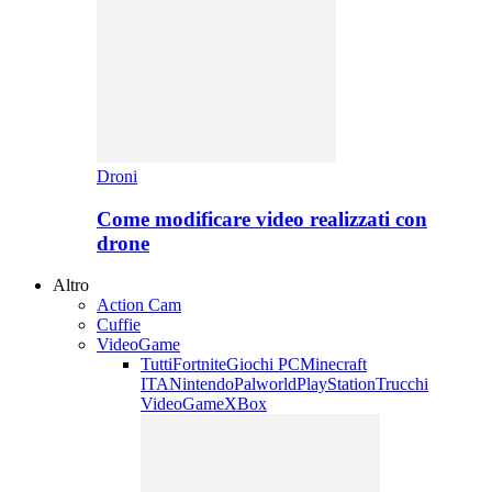
Droni
Come modificare video realizzati con
drone
Altro
Action Cam
Cuffie
VideoGame
Tutti
Fortnite
Giochi PC
Minecraft
ITA
Nintendo
Palworld
PlayStation
Trucchi
VideoGame
XBox