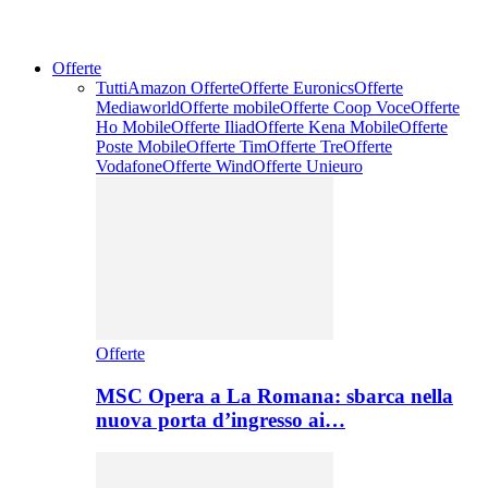
Offerte
Tutti
Amazon Offerte
Offerte Euronics
Offerte
Mediaworld
Offerte mobile
Offerte Coop Voce
Offerte
Ho Mobile
Offerte Iliad
Offerte Kena Mobile
Offerte
Poste Mobile
Offerte Tim
Offerte Tre
Offerte
Vodafone
Offerte Wind
Offerte Unieuro
Offerte
MSC Opera a La Romana: sbarca nella
nuova porta d’ingresso ai…