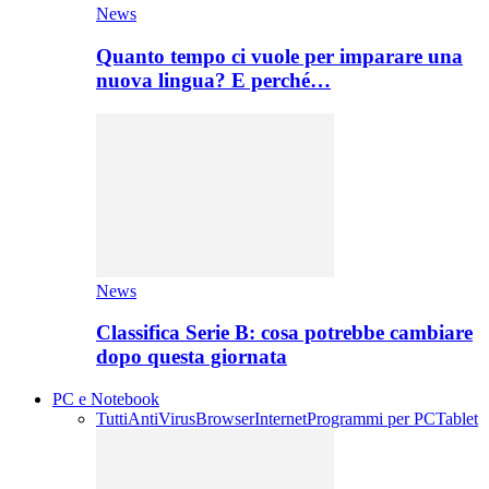
News
Quanto tempo ci vuole per imparare una
nuova lingua? E perché…
News
Classifica Serie B: cosa potrebbe cambiare
dopo questa giornata
PC e Notebook
Tutti
AntiVirus
Browser
Internet
Programmi per PC
Tablet