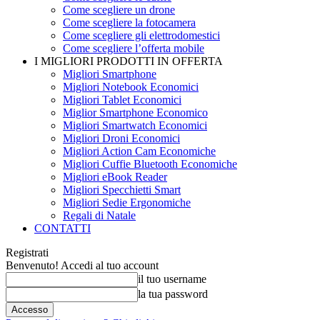
Come scegliere un drone
Come scegliere la fotocamera
Come scegliere gli elettrodomestici
Come scegliere l’offerta mobile
I MIGLIORI PRODOTTI IN OFFERTA
Migliori Smartphone
Migliori Notebook Economici
Migliori Tablet Economici
Miglior Smartphone Economico
Migliori Smartwatch Economici
Migliori Droni Economici
Migliori Action Cam Economiche
Migliori Cuffie Bluetooth Economiche
Migliori eBook Reader
Migliori Specchietti Smart
Migliori Sedie Ergonomiche
Regali di Natale
CONTATTI
Registrati
Benvenuto! Accedi al tuo account
il tuo username
la tua password