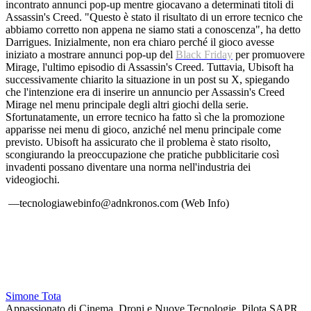
incontrato annunci pop-up mentre giocavano a determinati titoli di
Assassin's Creed. "Questo è stato il risultato di un errore tecnico che
abbiamo corretto non appena ne siamo stati a conoscenza", ha detto
Darrigues. Inizialmente, non era chiaro perché il gioco avesse
iniziato a mostrare annunci pop-up del
Black Friday
per promuovere
Mirage, l'ultimo episodio di Assassin's Creed. Tuttavia, Ubisoft ha
successivamente chiarito la situazione in un post su X, spiegando
che l'intenzione era di inserire un annuncio per Assassin's Creed
Mirage nel menu principale degli altri giochi della serie.
Sfortunatamente, un errore tecnico ha fatto sì che la promozione
apparisse nei menu di gioco, anziché nel menu principale come
previsto. Ubisoft ha assicurato che il problema è stato risolto,
scongiurando la preoccupazione che pratiche pubblicitarie così
invadenti possano diventare una norma nell'industria dei
videogiochi.
—tecnologiawebinfo@adnkronos.com (Web Info)
Simone Tota
Appassionato di Cinema, Droni e Nuove Tecnologie. Pilota SAPR.