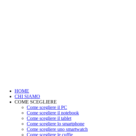
HOME
CHI SIAMO
COME SCEGLIERE
Come scegliere il PC
Come scegliere il notebook
Come scegliere il tablet
Come scegliere lo smartphone
Come scegliere uno smartwatch
Come scegliere le cuffie