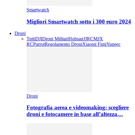
Smartwatch
Migliori Smartwatch sotto i 300 euro 2024
Droni
Tutti
DJI
Droni Militari
Hubsan
JJRC
MJX
RC
Parrot
Regolamento Droni
Xiaomi Fimi
Yuneec
Droni
Fotografia aerea e videomaking: scegliere
droni e fotocamere in base all’altezza…