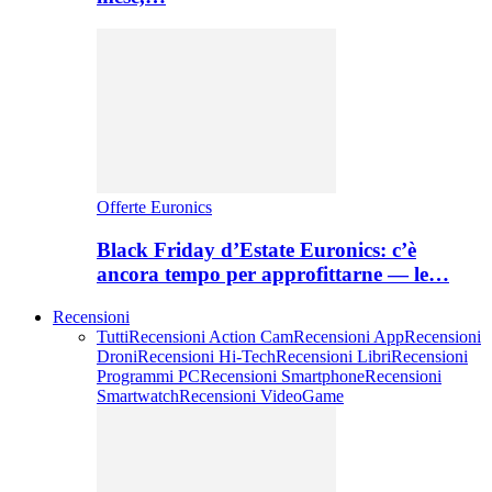
Offerte Euronics
Black Friday d’Estate Euronics: c’è
ancora tempo per approfittarne — le…
Recensioni
Tutti
Recensioni Action Cam
Recensioni App
Recensioni
Droni
Recensioni Hi-Tech
Recensioni Libri
Recensioni
Programmi PC
Recensioni Smartphone
Recensioni
Smartwatch
Recensioni VideoGame