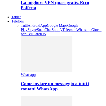
La migliore VPN quasi gratis. Ecco
l’offerta
Tablet
Telefoni
Tutti
Android
App
Google Maps
Google
Play
Skype
SnapChat
Spotify
Telegram
Whatsapp
Giochi
per Cellulare
iOS
Whatsapp
Come inviare un messaggio a tutti i
contatti WhatsApp