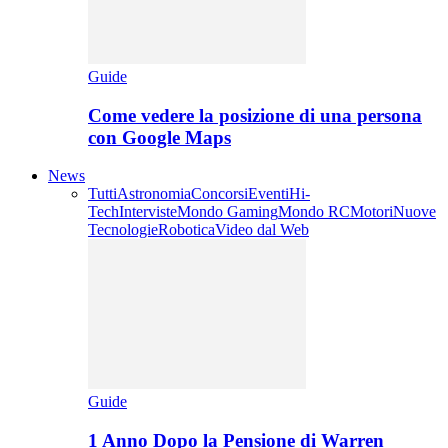
Guide
Come vedere la posizione di una persona
con Google Maps
News
Tutti
Astronomia
Concorsi
Eventi
Hi-
Tech
Interviste
Mondo Gaming
Mondo RC
Motori
Nuove
Tecnologie
Robotica
Video dal Web
Guide
1 Anno Dopo la Pensione di Warren