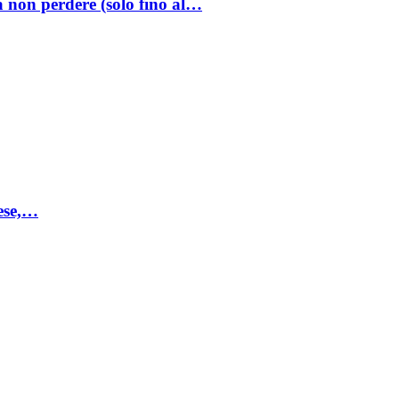
a non perdere (solo fino al…
mese,…