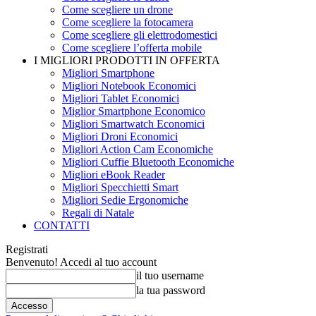
Come scegliere un drone
Come scegliere la fotocamera
Come scegliere gli elettrodomestici
Come scegliere l’offerta mobile
I MIGLIORI PRODOTTI IN OFFERTA
Migliori Smartphone
Migliori Notebook Economici
Migliori Tablet Economici
Miglior Smartphone Economico
Migliori Smartwatch Economici
Migliori Droni Economici
Migliori Action Cam Economiche
Migliori Cuffie Bluetooth Economiche
Migliori eBook Reader
Migliori Specchietti Smart
Migliori Sedie Ergonomiche
Regali di Natale
CONTATTI
Registrati
Benvenuto! Accedi al tuo account
il tuo username
la tua password