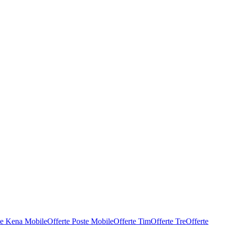
te Kena Mobile
Offerte Poste Mobile
Offerte Tim
Offerte Tre
Offerte