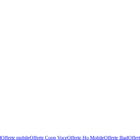
d
Offerte mobile
Offerte Coop Voce
Offerte Ho Mobile
Offerte Iliad
Offer