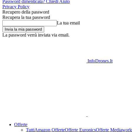
Password dimenticata? Chiedi Aiuto
Privacy Policy
Recupero della password
Recupera la tua password
La tua email
La password verrà inviata via email.
InfoDrones.It
Offerte
Tutti
Amazon Offerte
Offerte Euronics
Offerte Mediaworl