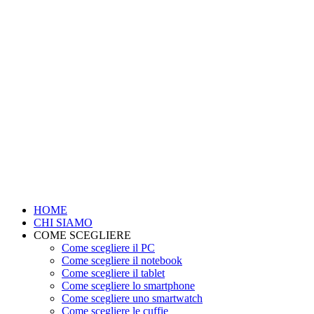
HOME
CHI SIAMO
COME SCEGLIERE
Come scegliere il PC
Come scegliere il notebook
Come scegliere il tablet
Come scegliere lo smartphone
Come scegliere uno smartwatch
Come scegliere le cuffie