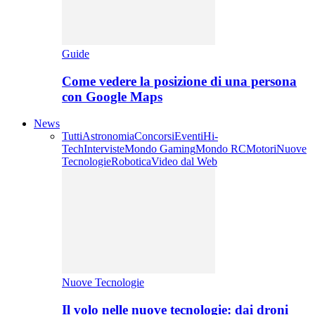
Guide
Come vedere la posizione di una persona
con Google Maps
News
Tutti
Astronomia
Concorsi
Eventi
Hi-
Tech
Interviste
Mondo Gaming
Mondo RC
Motori
Nuove
Tecnologie
Robotica
Video dal Web
Nuove Tecnologie
Il volo nelle nuove tecnologie: dai droni