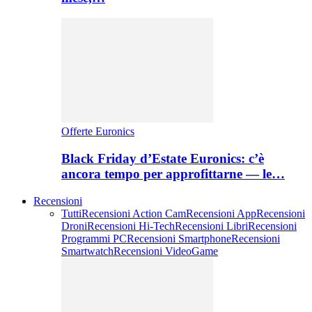
Offerte Euronics
Black Friday d’Estate Euronics: c’è
ancora tempo per approfittarne — le…
Recensioni
Tutti
Recensioni Action Cam
Recensioni App
Recensioni
Droni
Recensioni Hi-Tech
Recensioni Libri
Recensioni
Programmi PC
Recensioni Smartphone
Recensioni
Smartwatch
Recensioni VideoGame