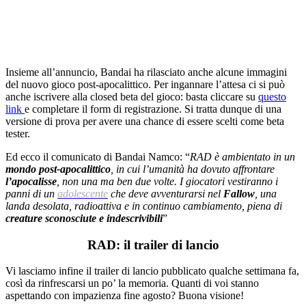
Insieme all’annuncio,
Bandai
ha rilasciato anche alcune immagini
del nuovo gioco post-apocalittico. Per ingannare l’attesa ci si può
anche iscrivere alla closed beta del gioco: basta cliccare su
questo
link
e completare il form di registrazione. Si tratta dunque di una
versione di prova per avere una chance di essere scelti come beta
tester.
Ed ecco il comunicato di
Bandai
Namco
: “
RAD è ambientato in un
mondo post-apocalittico
, in cui l’umanità ha dovuto affrontare
l’apocalisse
, non una ma ben due volte. I giocatori vestiranno i
panni di un
adolescente
che deve avventurarsi nel
Fallow
, una
landa desolata, radioattiva e in continuo cambiamento, piena di
creature sconosciute e indescrivibili
”
RAD: il trailer di lancio
Vi lasciamo infine il trailer di
lancio
pubblicato qualche settimana fa,
così da rinfrescarsi un po’ la memoria. Quanti di voi stanno
aspettando con impazienza fine agosto? Buona visione!