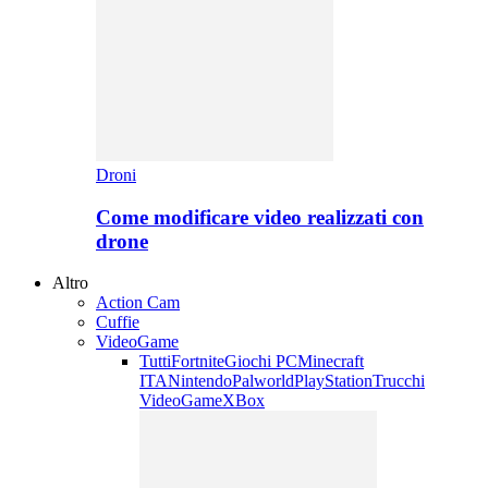
Droni
Come modificare video realizzati con
drone
Altro
Action Cam
Cuffie
VideoGame
Tutti
Fortnite
Giochi PC
Minecraft
ITA
Nintendo
Palworld
PlayStation
Trucchi
VideoGame
XBox