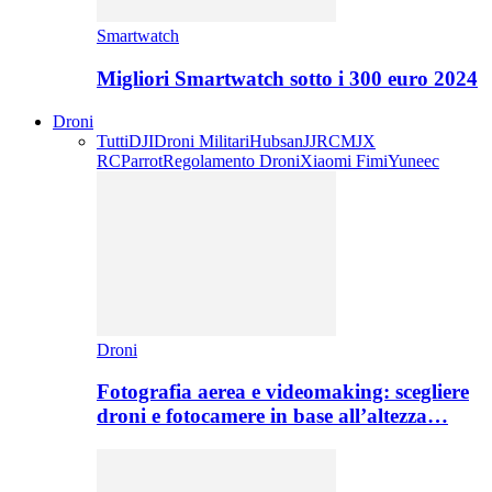
Smartwatch
Migliori Smartwatch sotto i 300 euro 2024
Droni
Tutti
DJI
Droni Militari
Hubsan
JJRC
MJX
RC
Parrot
Regolamento Droni
Xiaomi Fimi
Yuneec
Droni
Fotografia aerea e videomaking: scegliere
droni e fotocamere in base all’altezza…