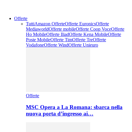
Offerte
Tutti
Amazon Offerte
Offerte Euronics
Offerte
Mediaworld
Offerte mobile
Offerte Coop Voce
Offerte
Ho Mobile
Offerte Iliad
Offerte Kena Mobile
Offerte
Poste Mobile
Offerte Tim
Offerte Tre
Offerte
Vodafone
Offerte Wind
Offerte Unieuro
Offerte
MSC Opera a La Romana: sbarca nella
nuova porta d’ingresso ai…