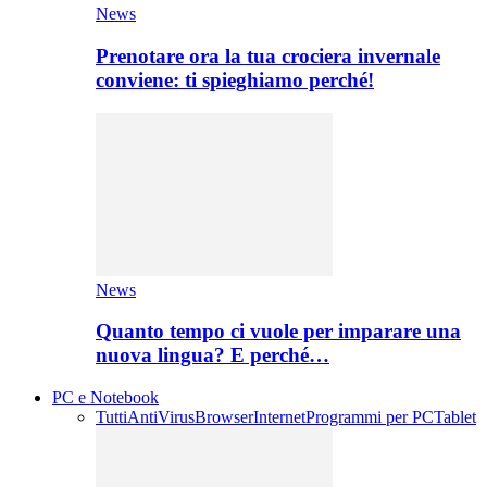
News
Prenotare ora la tua crociera invernale
conviene: ti spieghiamo perché!
News
Quanto tempo ci vuole per imparare una
nuova lingua? E perché…
PC e Notebook
Tutti
AntiVirus
Browser
Internet
Programmi per PC
Tablet