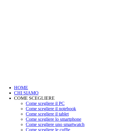
HOME
CHI SIAMO
COME SCEGLIERE
Come scegliere il PC
Come scegliere il notebook
Come scegliere il tablet
Come scegliere lo smartphone
Come scegliere uno smartwatch
Come scegliere le cuffie