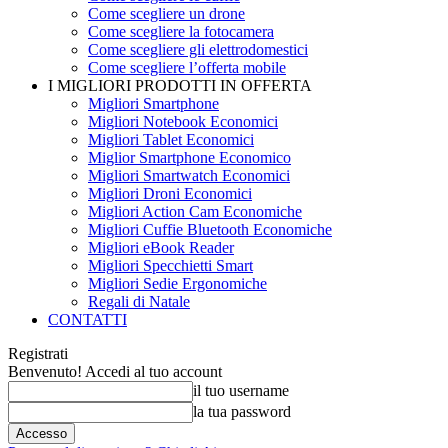
Come scegliere un drone
Come scegliere la fotocamera
Come scegliere gli elettrodomestici
Come scegliere l’offerta mobile
I MIGLIORI PRODOTTI IN OFFERTA
Migliori Smartphone
Migliori Notebook Economici
Migliori Tablet Economici
Miglior Smartphone Economico
Migliori Smartwatch Economici
Migliori Droni Economici
Migliori Action Cam Economiche
Migliori Cuffie Bluetooth Economiche
Migliori eBook Reader
Migliori Specchietti Smart
Migliori Sedie Ergonomiche
Regali di Natale
CONTATTI
Registrati
Benvenuto! Accedi al tuo account
il tuo username
la tua password