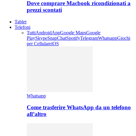
Dove comprare Macbook ricondizionati a
prezzi scontati
Tablet
Telefoni
Tutti
Android
App
Google Maps
Google
Play
Skype
SnapChat
Spotify
Telegram
Whatsapp
Giochi
per Cellulare
iOS
Whatsapp
Come trasferire WhatsApp da un telefono
all’altro