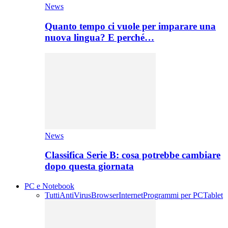
News
Quanto tempo ci vuole per imparare una
nuova lingua? E perché…
News
Classifica Serie B: cosa potrebbe cambiare
dopo questa giornata
PC e Notebook
Tutti
AntiVirus
Browser
Internet
Programmi per PC
Tablet