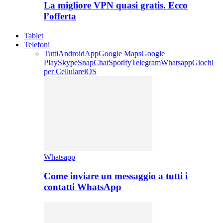
La migliore VPN quasi gratis. Ecco
l’offerta
Tablet
Telefoni
Tutti
Android
App
Google Maps
Google
Play
Skype
SnapChat
Spotify
Telegram
Whatsapp
Giochi
per Cellulare
iOS
Whatsapp
Come inviare un messaggio a tutti i
contatti WhatsApp