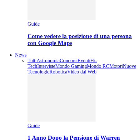
Guide
Come vedere la posizione di una persona
con Google Maps
News
Tutti
Astronomia
Concorsi
Eventi
Hi-
Tech
Interviste
Mondo Gaming
Mondo RC
Motori
Nuove
Tecnologie
Robotica
Video dal Web
Guide
1 Anno Dopo la Pensione di Warren