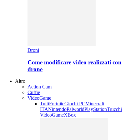
Droni
Come modificare video realizzati con
drone
Altro
Action Cam
Cuffie
VideoGame
Tutti
Fortnite
Giochi PC
Minecraft
ITA
Nintendo
Palworld
PlayStation
Trucchi
VideoGame
XBox