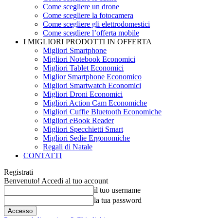
Come scegliere un drone
Come scegliere la fotocamera
Come scegliere gli elettrodomestici
Come scegliere l’offerta mobile
I MIGLIORI PRODOTTI IN OFFERTA
Migliori Smartphone
Migliori Notebook Economici
Migliori Tablet Economici
Miglior Smartphone Economico
Migliori Smartwatch Economici
Migliori Droni Economici
Migliori Action Cam Economiche
Migliori Cuffie Bluetooth Economiche
Migliori eBook Reader
Migliori Specchietti Smart
Migliori Sedie Ergonomiche
Regali di Natale
CONTATTI
Registrati
Benvenuto! Accedi al tuo account
il tuo username
la tua password