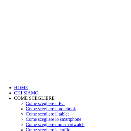
HOME
CHI SIAMO
COME SCEGLIERE
Come scegliere il PC
Come scegliere il notebook
Come scegliere il tablet
Come scegliere lo smartphone
Come scegliere uno smartwatch
Come scegliere le cuffie