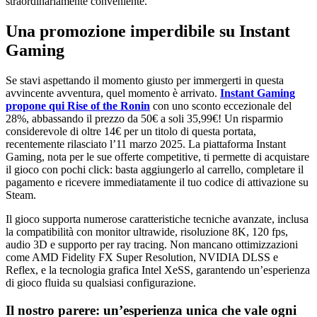
straordinariamente conveniente.
Una promozione imperdibile su Instant
Gaming
Se stavi aspettando il momento giusto per immergerti in questa
avvincente avventura, quel momento è arrivato.
Instant Gaming
propone qui Rise of the Ronin
con uno sconto eccezionale del
28%, abbassando il prezzo da 50€ a soli 35,99€! Un risparmio
considerevole di oltre 14€ per un titolo di questa portata,
recentemente rilasciato l’11 marzo 2025. La piattaforma Instant
Gaming, nota per le sue offerte competitive, ti permette di acquistare
il gioco con pochi click: basta aggiungerlo al carrello, completare il
pagamento e ricevere immediatamente il tuo codice di attivazione su
Steam.
Il gioco supporta numerose caratteristiche tecniche avanzate, inclusa
la compatibilità con monitor ultrawide, risoluzione 8K, 120 fps,
audio 3D e supporto per ray tracing. Non mancano ottimizzazioni
come AMD Fidelity FX Super Resolution, NVIDIA DLSS e
Reflex, e la tecnologia grafica Intel XeSS, garantendo un’esperienza
di gioco fluida su qualsiasi configurazione.
Il nostro parere: un’esperienza unica che vale ogni