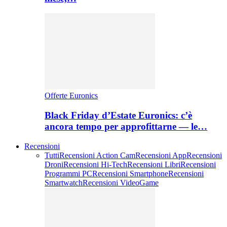
Offerte Euronics
Black Friday d’Estate Euronics: c’è
ancora tempo per approfittarne — le…
Recensioni
Tutti
Recensioni Action Cam
Recensioni App
Recensioni
Droni
Recensioni Hi-Tech
Recensioni Libri
Recensioni
Programmi PC
Recensioni Smartphone
Recensioni
Smartwatch
Recensioni VideoGame