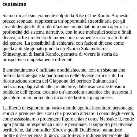
centesimo
Siamo rimasti sinceramente colpiti da Rise of the Ronin. A questo
prezzo scontato, rappresenta un’opportunità straordinaria per gli
amanti dei giochi di ruolo d’azione ambientati in mondi aperti. La
profondità del sistema narrativo, con le sue molteplici scelte e finali
diversi, offre un livello di immersione raramente visto in altri titoli
del genere. La possibilità di schierarsi con fazioni diverse come
quella anti-shogunato guidata da Ryoma Sakamoto o la
Shinsengumi di Isami Kondo, permette di vivere la storia da
prospettive completamente differenti.
Il combattimento è raffinato e soddisfacente, con un sistema che
premia la strategia e la padronanza delle diverse armi e stili. La
ricostruzione storica del Giappone del periodo Bakumatsu è
meticolosa, dagli abiti alle architetture, dalle usanze alle tensioni
politiche dell’epoca, creando un’atmosfera autentica che trasporta il
giocatore in un momento cruciale della storia giapponese.
La libertà di esplorare un vasto mondo aperto, incontrare personaggi
storici e prendere decisioni che possono alterare il corso degli eventi,
come assassinare o proteggere figure chiave come Naosuke Ii, rende
ogni partita un’esperienza unica e personale. Il supporto per diverse
periferiche, dai controller Xbox a quelli DualSense, garantisce
inoltre un’esperienza di gioco confortevole indipendentemente dal