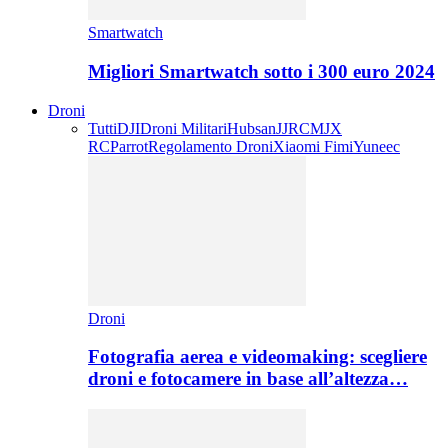
Smartwatch
Migliori Smartwatch sotto i 300 euro 2024
Droni
Tutti
DJI
Droni Militari
Hubsan
JJRC
MJX
RC
Parrot
Regolamento Droni
Xiaomi Fimi
Yuneec
Droni
Fotografia aerea e videomaking: scegliere
droni e fotocamere in base all’altezza…