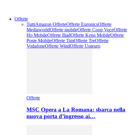
Offerte
Tutti
Amazon Offerte
Offerte Euronics
Offerte
Mediaworld
Offerte mobile
Offerte Coop Voce
Offerte
Ho Mobile
Offerte Iliad
Offerte Kena Mobile
Offerte
Poste Mobile
Offerte Tim
Offerte Tre
Offerte
Vodafone
Offerte Wind
Offerte Unieuro
Offerte
MSC Opera a La Romana: sbarca nella
nuova porta d’ingresso ai…