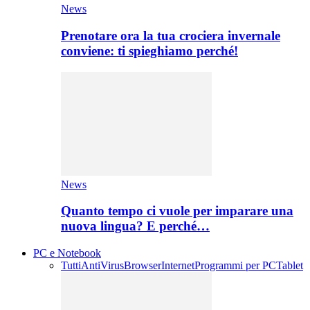
News
Prenotare ora la tua crociera invernale
conviene: ti spieghiamo perché!
News
Quanto tempo ci vuole per imparare una
nuova lingua? E perché…
PC e Notebook
Tutti
AntiVirus
Browser
Internet
Programmi per PC
Tablet