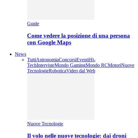
Guide
Come vedere la posizione di una persona
con Google Maps
News
Tutti
Astronomia
Concorsi
Eventi
Hi-
Tech
Interviste
Mondo Gaming
Mondo RC
Motori
Nuove
Tecnologie
Robotica
Video dal Web
Nuove Tecnologie
Il volo nelle nuove tecnologie: dai droni