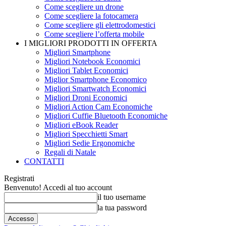
Come scegliere un drone
Come scegliere la fotocamera
Come scegliere gli elettrodomestici
Come scegliere l’offerta mobile
I MIGLIORI PRODOTTI IN OFFERTA
Migliori Smartphone
Migliori Notebook Economici
Migliori Tablet Economici
Miglior Smartphone Economico
Migliori Smartwatch Economici
Migliori Droni Economici
Migliori Action Cam Economiche
Migliori Cuffie Bluetooth Economiche
Migliori eBook Reader
Migliori Specchietti Smart
Migliori Sedie Ergonomiche
Regali di Natale
CONTATTI
Registrati
Benvenuto! Accedi al tuo account
il tuo username
la tua password