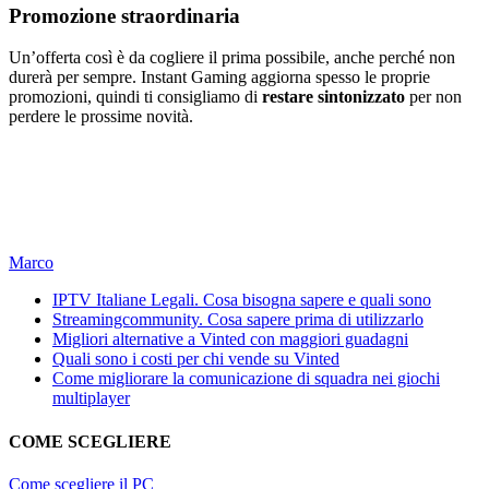
Promozione straordinaria
Un’offerta così è da cogliere il prima possibile, anche perché non
durerà per sempre. Instant Gaming aggiorna spesso le proprie
promozioni, quindi ti consigliamo di
restare sintonizzato
per non
perdere le prossime novità.
Marco
IPTV Italiane Legali. Cosa bisogna sapere e quali sono
Streamingcommunity. Cosa sapere prima di utilizzarlo
Migliori alternative a Vinted con maggiori guadagni
Quali sono i costi per chi vende su Vinted
Come migliorare la comunicazione di squadra nei giochi
multiplayer
COME SCEGLIERE
Come scegliere il PC