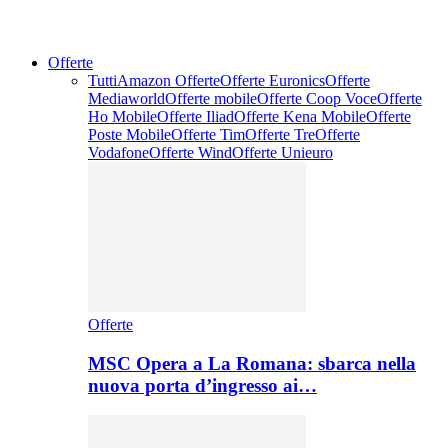
Offerte
Tutti
Amazon Offerte
Offerte Euronics
Offerte
Mediaworld
Offerte mobile
Offerte Coop Voce
Offerte
Ho Mobile
Offerte Iliad
Offerte Kena Mobile
Offerte
Poste Mobile
Offerte Tim
Offerte Tre
Offerte
Vodafone
Offerte Wind
Offerte Unieuro
Offerte
MSC Opera a La Romana: sbarca nella
nuova porta d’ingresso ai…