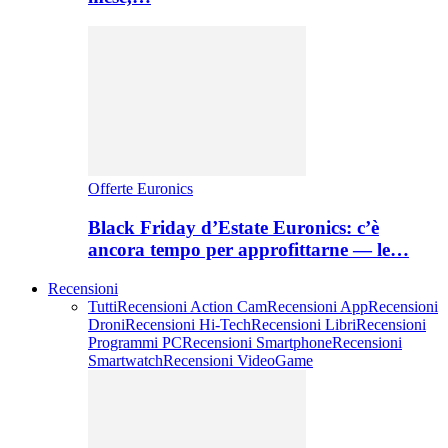
Offerte Euronics
Black Friday d’Estate Euronics: c’è
ancora tempo per approfittarne — le…
Recensioni
Tutti
Recensioni Action Cam
Recensioni App
Recensioni
Droni
Recensioni Hi-Tech
Recensioni Libri
Recensioni
Programmi PC
Recensioni Smartphone
Recensioni
Smartwatch
Recensioni VideoGame