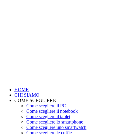
HOME
CHI SIAMO
COME SCEGLIERE
Come scegliere il PC
Come scegliere il notebook
Come scegliere il tablet
Come scegliere lo smartphone
Come scegliere uno smartwatch
Come scegliere le cuffie