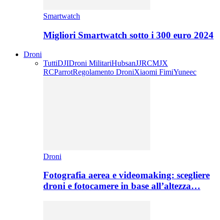
Smartwatch
Migliori Smartwatch sotto i 300 euro 2024
Droni
Tutti
DJI
Droni Militari
Hubsan
JJRC
MJX
RC
Parrot
Regolamento Droni
Xiaomi Fimi
Yuneec
Droni
Fotografia aerea e videomaking: scegliere
droni e fotocamere in base all’altezza…