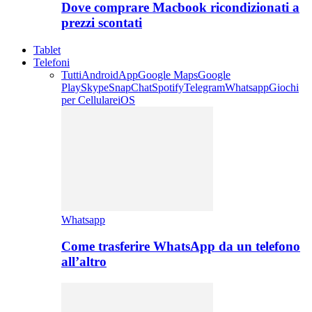
Dove comprare Macbook ricondizionati a
prezzi scontati
Tablet
Telefoni
Tutti
Android
App
Google Maps
Google
Play
Skype
SnapChat
Spotify
Telegram
Whatsapp
Giochi
per Cellulare
iOS
Whatsapp
Come trasferire WhatsApp da un telefono
all’altro