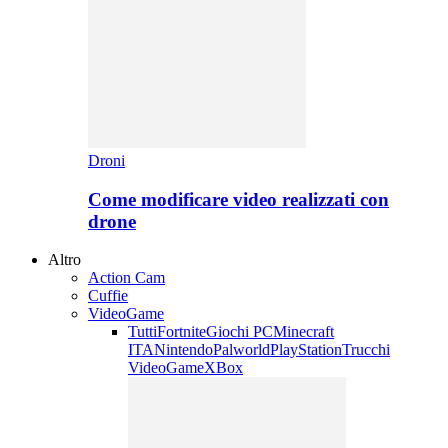
Droni
Come modificare video realizzati con
drone
Altro
Action Cam
Cuffie
VideoGame
Tutti
Fortnite
Giochi PC
Minecraft
ITA
Nintendo
Palworld
PlayStation
Trucchi
VideoGame
XBox