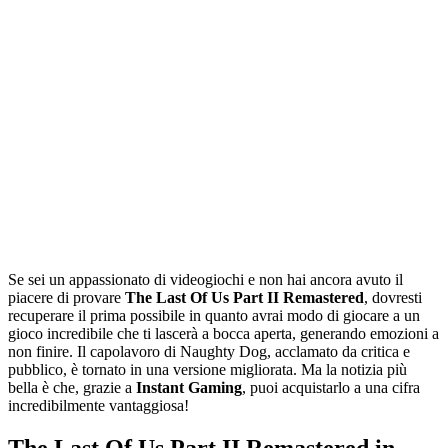
Se sei un appassionato di videogiochi e non hai ancora avuto il
piacere di provare
The Last Of Us Part II Remastered
, dovresti
recuperare il prima possibile in quanto avrai modo di giocare a un
gioco incredibile che ti lascerà a bocca aperta, generando emozioni a
non finire. Il capolavoro di Naughty Dog, acclamato da critica e
pubblico, è tornato in una versione migliorata. Ma la notizia più
bella è che, grazie a
Instant Gaming
, puoi acquistarlo a una cifra
incredibilmente vantaggiosa!
The Last Of Us Part II Remastered in