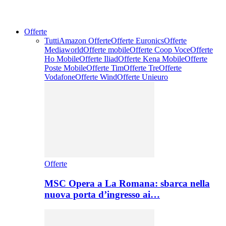
Offerte
Tutti
Amazon Offerte
Offerte Euronics
Offerte
Mediaworld
Offerte mobile
Offerte Coop Voce
Offerte
Ho Mobile
Offerte Iliad
Offerte Kena Mobile
Offerte
Poste Mobile
Offerte Tim
Offerte Tre
Offerte
Vodafone
Offerte Wind
Offerte Unieuro
Offerte
MSC Opera a La Romana: sbarca nella
nuova porta d’ingresso ai…