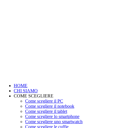
HOME
CHI SIAMO
COME SCEGLIERE
Come scegliere il PC
Come scegliere il notebook
Come scegliere il tablet
Come scegliere lo smartphone
Come scegliere uno smartwatch
Come scegliere le cuffie