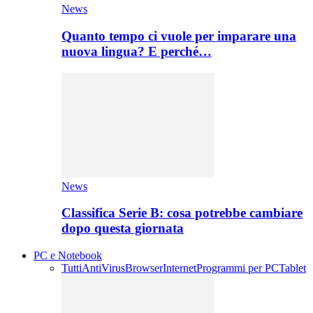
News
Quanto tempo ci vuole per imparare una
nuova lingua? E perché…
News
Classifica Serie B: cosa potrebbe cambiare
dopo questa giornata
PC e Notebook
Tutti
AntiVirus
Browser
Internet
Programmi per PC
Tablet