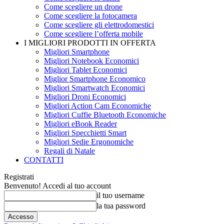
Come scegliere un drone
Come scegliere la fotocamera
Come scegliere gli elettrodomestici
Come scegliere l’offerta mobile
I MIGLIORI PRODOTTI IN OFFERTA
Migliori Smartphone
Migliori Notebook Economici
Migliori Tablet Economici
Miglior Smartphone Economico
Migliori Smartwatch Economici
Migliori Droni Economici
Migliori Action Cam Economiche
Migliori Cuffie Bluetooth Economiche
Migliori eBook Reader
Migliori Specchietti Smart
Migliori Sedie Ergonomiche
Regali di Natale
CONTATTI
Registrati
Benvenuto! Accedi al tuo account
il tuo username
la tua password