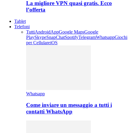
La migliore VPN quasi gratis. Ecco
l’offerta
Tablet
Telefoni
Tutti
Android
App
Google Maps
Google
Play
Skype
SnapChat
Spotify
Telegram
Whatsapp
Giochi
per Cellulare
iOS
Whatsapp
Come inviare un messaggio a tutti i
contatti WhatsApp