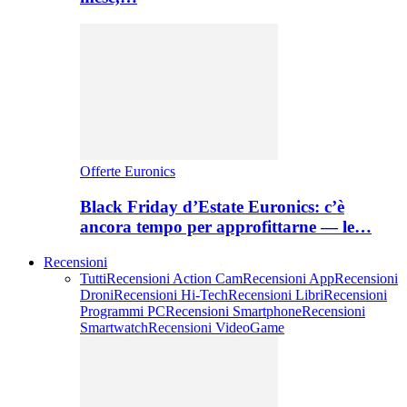
Offerte Euronics
Black Friday d’Estate Euronics: c’è
ancora tempo per approfittarne — le…
Recensioni
Tutti
Recensioni Action Cam
Recensioni App
Recensioni
Droni
Recensioni Hi-Tech
Recensioni Libri
Recensioni
Programmi PC
Recensioni Smartphone
Recensioni
Smartwatch
Recensioni VideoGame