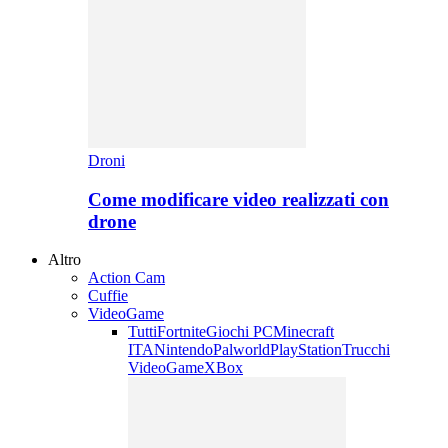
Droni
Come modificare video realizzati con
drone
Altro
Action Cam
Cuffie
VideoGame
Tutti
Fortnite
Giochi PC
Minecraft
ITA
Nintendo
Palworld
PlayStation
Trucchi
VideoGame
XBox