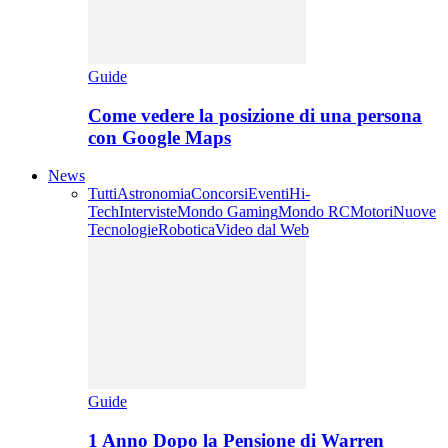
Guide
Come vedere la posizione di una persona
con Google Maps
News
Tutti
Astronomia
Concorsi
Eventi
Hi-
Tech
Interviste
Mondo Gaming
Mondo RC
Motori
Nuove
Tecnologie
Robotica
Video dal Web
Guide
1 Anno Dopo la Pensione di Warren