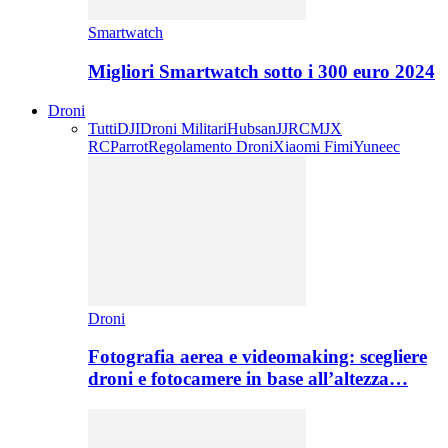
Smartwatch
Migliori Smartwatch sotto i 300 euro 2024
Droni
Tutti
DJI
Droni Militari
Hubsan
JJRC
MJX
RC
Parrot
Regolamento Droni
Xiaomi Fimi
Yuneec
Droni
Fotografia aerea e videomaking: scegliere
droni e fotocamere in base all’altezza…