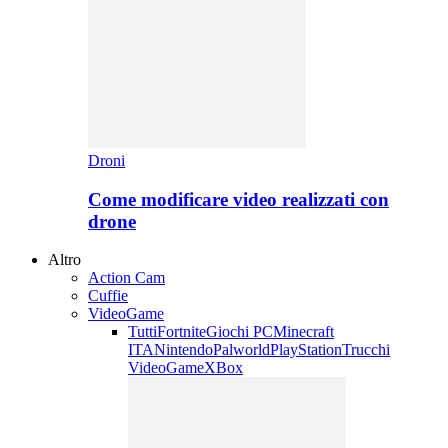
Droni
Come modificare video realizzati con
drone
Altro
Action Cam
Cuffie
VideoGame
Tutti
Fortnite
Giochi PC
Minecraft
ITA
Nintendo
Palworld
PlayStation
Trucchi
VideoGame
XBox