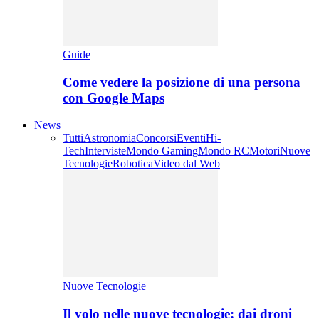
Guide
Come vedere la posizione di una persona
con Google Maps
News
Tutti
Astronomia
Concorsi
Eventi
Hi-
Tech
Interviste
Mondo Gaming
Mondo RC
Motori
Nuove
Tecnologie
Robotica
Video dal Web
Nuove Tecnologie
Il volo nelle nuove tecnologie: dai droni