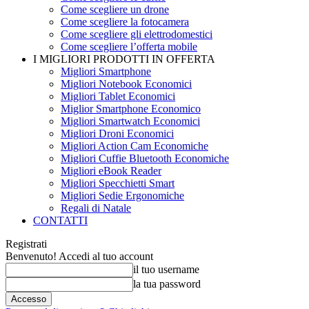
Come scegliere un drone
Come scegliere la fotocamera
Come scegliere gli elettrodomestici
Come scegliere l’offerta mobile
I MIGLIORI PRODOTTI IN OFFERTA
Migliori Smartphone
Migliori Notebook Economici
Migliori Tablet Economici
Miglior Smartphone Economico
Migliori Smartwatch Economici
Migliori Droni Economici
Migliori Action Cam Economiche
Migliori Cuffie Bluetooth Economiche
Migliori eBook Reader
Migliori Specchietti Smart
Migliori Sedie Ergonomiche
Regali di Natale
CONTATTI
Registrati
Benvenuto! Accedi al tuo account
il tuo username
la tua password