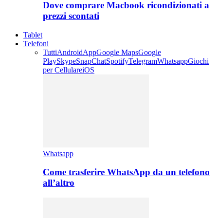
Dove comprare Macbook ricondizionati a
prezzi scontati
Tablet
Telefoni
Tutti
Android
App
Google Maps
Google
Play
Skype
SnapChat
Spotify
Telegram
Whatsapp
Giochi
per Cellulare
iOS
Whatsapp
Come trasferire WhatsApp da un telefono
all’altro