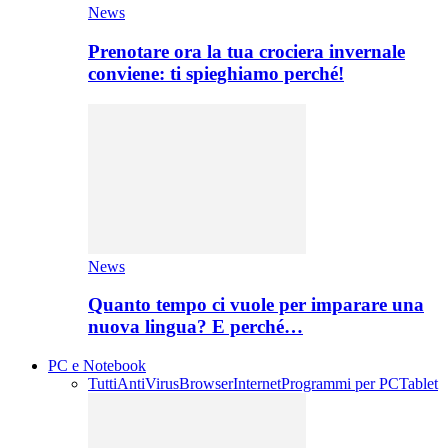
News
Prenotare ora la tua crociera invernale
conviene: ti spieghiamo perché!
News
Quanto tempo ci vuole per imparare una
nuova lingua? E perché…
PC e Notebook
Tutti
AntiVirus
Browser
Internet
Programmi per PC
Tablet