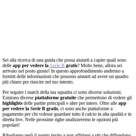
Sei alla ricerca di una guida che possa aiutarti a capire quali sono
delle
app per vedere la
Serie B
gratis
? Molto bene, allora sei
arrivato nel posto giusto! In questo approfondimento andremo a
fornirti delle informazioni che possono aiutarti ad avere un quadro
più chiaro per riuscire nel tuo intento.
Per seguire i match della tua squadra ci sono diverse soluzioni.
Esistono diverse
piattaforme gratuite
che permettono di vedere gli
highlights
delle partite principali e altre per intero. Oltre alle
app
per vedere la Serie B gratis
, ci sono anche piattaforme a
pagamento per chi volesse guardare tutto il calcio in alta qualità e in
diretta live. Nelle prossime righe analizzeremo le opzioni più
popolari!
Ribadiamo però il nostro invito a non affidarsi a siti che diffondono