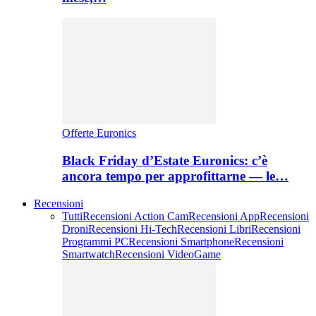
Offerte Euronics
Black Friday d’Estate Euronics: c’è
ancora tempo per approfittarne — le…
Recensioni
Tutti
Recensioni Action Cam
Recensioni App
Recensioni
Droni
Recensioni Hi-Tech
Recensioni Libri
Recensioni
Programmi PC
Recensioni Smartphone
Recensioni
Smartwatch
Recensioni VideoGame