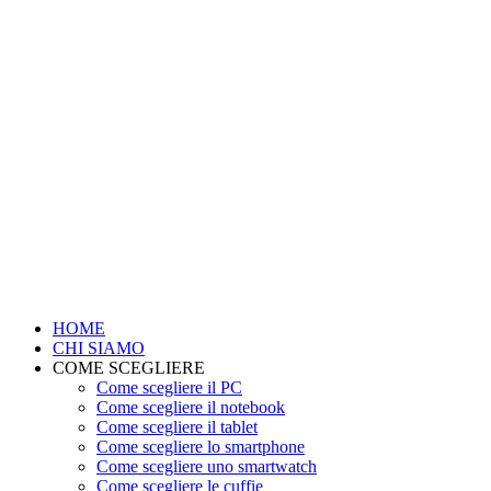
HOME
CHI SIAMO
COME SCEGLIERE
Come scegliere il PC
Come scegliere il notebook
Come scegliere il tablet
Come scegliere lo smartphone
Come scegliere uno smartwatch
Come scegliere le cuffie