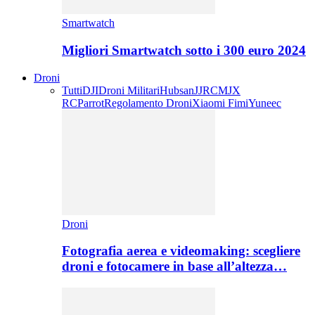
Smartwatch
Migliori Smartwatch sotto i 300 euro 2024
Droni
Tutti
DJI
Droni Militari
Hubsan
JJRC
MJX
RC
Parrot
Regolamento Droni
Xiaomi Fimi
Yuneec
Droni
Fotografia aerea e videomaking: scegliere
droni e fotocamere in base all’altezza…