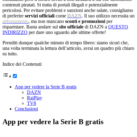
contenuti piratati. Si tratta di portali illegali e potenzialmente
pericolosi. Per evitare problemi e sanzioni anche salate, consigliamo
di preferire
servizi ufficiali
come
DAZN
. Il suo utilizzo necessita un
abbonamento
, ma non mancano
sconti e promozioni
per
risparmiare. Basta andare sul
sito ufficiale
di DAZN a
QUESTO
INDIRIZZO
per dare uno sguardo alle ultime offerte!
Prenditi dunque qualche minuto di tempo libero: siamo sicuri che,
una volta terminata la lettura dell’articolo, avrai un quadro più chiaro
su tutto.
Indice dei Contenuti
App per vedere la Serie B gratis
DAZN
RaiPlay
TV8
Conclusioni
App per vedere la Serie B gratis