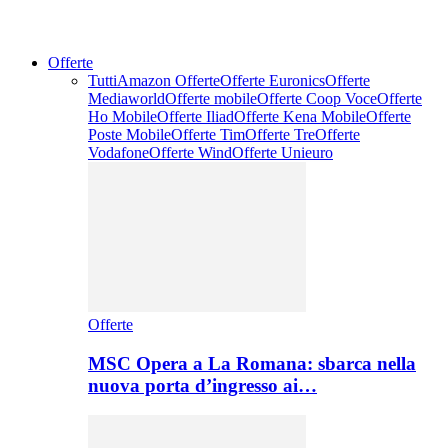
Offerte
Tutti
Amazon Offerte
Offerte Euronics
Offerte
Mediaworld
Offerte mobile
Offerte Coop Voce
Offerte
Ho Mobile
Offerte Iliad
Offerte Kena Mobile
Offerte
Poste Mobile
Offerte Tim
Offerte Tre
Offerte
Vodafone
Offerte Wind
Offerte Unieuro
Offerte
MSC Opera a La Romana: sbarca nella
nuova porta d’ingresso ai…