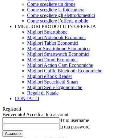
Come scegliere un drone
Come scegliere la fotocamera
Come scegliere gli elettrodomestici
Come scegliere l’offerta mobile
I MIGLIORI PRODOTTI IN OFFERTA
Migliori Smartphone
Migliori Notebook Economici
Migliori Tablet Economici
Miglior Smartphone Economico
Migliori Smartwatch Economici
Migliori Droni Economici
Migliori Action Cam Economiche
Migliori Cuffie Bluetooth Economiche
Migliori eBook Reader
Migliori Specchietti Smart
Migliori Sedie Ergonomiche
Regali di Natale
CONTATTI
Registrati
Benvenuto! Accedi al tuo account
il tuo username
la tua password