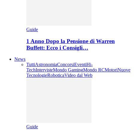
Guide
1 Anno Dopo la Pensione di Warren
Buffett: Ecco i Consigli…
News
Tutti
Astronomia
Concorsi
Eventi
Hi-
Tech
Interviste
Mondo Gaming
Mondo RC
Motori
Nuove
Tecnologie
Robotica
Video dal Web
Guide