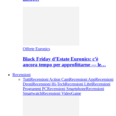
Offerte Euronics
Black Friday d’Estate Euronics: c’è
ancora tempo per approfittarne — le…
Recensioni
Tutti
Recensioni Action Cam
Recensioni App
Recensioni
Droni
Recensioni Hi-Tech
Recensioni Libri
Recensioni
Programmi PC
Recensioni Smartphone
Recensioni
Smartwatch
Recensioni VideoGame