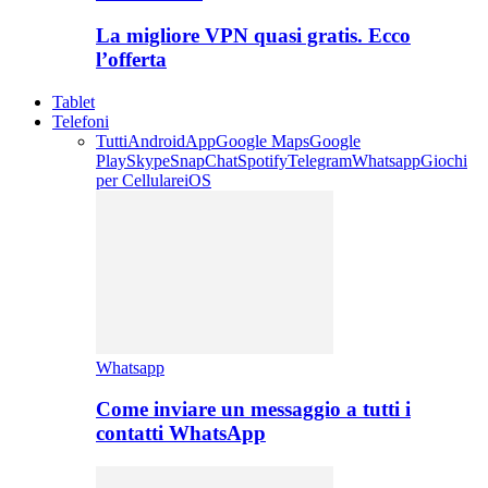
La migliore VPN quasi gratis. Ecco
l’offerta
Tablet
Telefoni
Tutti
Android
App
Google Maps
Google
Play
Skype
SnapChat
Spotify
Telegram
Whatsapp
Giochi
per Cellulare
iOS
Whatsapp
Come inviare un messaggio a tutti i
contatti WhatsApp