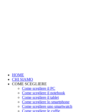
HOME
CHI SIAMO
COME SCEGLIERE
Come scegliere il PC
Come scegliere il notebook
Come scegliere il tablet
Come scegliere lo smartphone
Come scegliere uno smartwatch
Come scegliere le cuffie