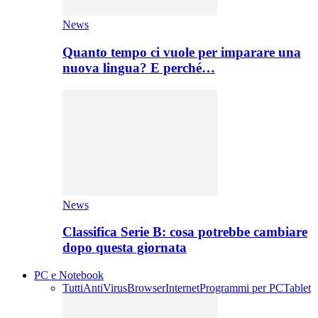
News
Quanto tempo ci vuole per imparare una
nuova lingua? E perché…
News
Classifica Serie B: cosa potrebbe cambiare
dopo questa giornata
PC e Notebook
Tutti
AntiVirus
Browser
Internet
Programmi per PC
Tablet