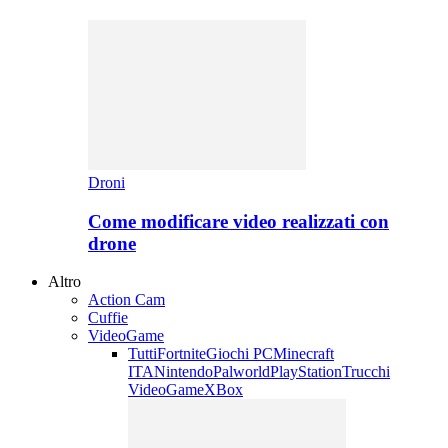
Droni
Come modificare video realizzati con
drone
Altro
Action Cam
Cuffie
VideoGame
Tutti
Fortnite
Giochi PC
Minecraft
ITA
Nintendo
Palworld
PlayStation
Trucchi
VideoGame
XBox