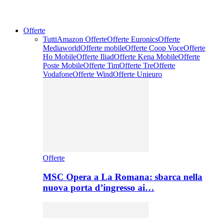
Offerte
Tutti
Amazon Offerte
Offerte Euronics
Offerte
Mediaworld
Offerte mobile
Offerte Coop Voce
Offerte
Ho Mobile
Offerte Iliad
Offerte Kena Mobile
Offerte
Poste Mobile
Offerte Tim
Offerte Tre
Offerte
Vodafone
Offerte Wind
Offerte Unieuro
Offerte
MSC Opera a La Romana: sbarca nella
nuova porta d’ingresso ai…