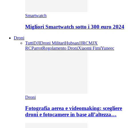
Smartwatch
Migliori Smartwatch sotto i 300 euro 2024
Droni
Tutti
DJI
Droni Militari
Hubsan
JJRC
MJX
RC
Parrot
Regolamento Droni
Xiaomi Fimi
Yuneec
Droni
Fotografia aerea e videomaking: scegliere
droni e fotocamere in base all’altezza…