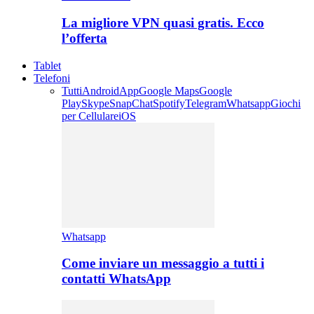
La migliore VPN quasi gratis. Ecco
l’offerta
Tablet
Telefoni
Tutti
Android
App
Google Maps
Google
Play
Skype
SnapChat
Spotify
Telegram
Whatsapp
Giochi
per Cellulare
iOS
Whatsapp
Come inviare un messaggio a tutti i
contatti WhatsApp