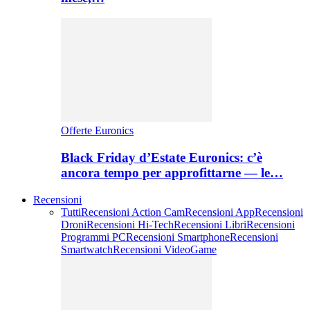
Offerte Euronics
Black Friday d’Estate Euronics: c’è
ancora tempo per approfittarne — le…
Recensioni
Tutti
Recensioni Action Cam
Recensioni App
Recensioni
Droni
Recensioni Hi-Tech
Recensioni Libri
Recensioni
Programmi PC
Recensioni Smartphone
Recensioni
Smartwatch
Recensioni VideoGame