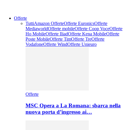
Offerte
Tutti
Amazon Offerte
Offerte Euronics
Offerte
Mediaworld
Offerte mobile
Offerte Coop Voce
Offerte
Ho Mobile
Offerte Iliad
Offerte Kena Mobile
Offerte
Poste Mobile
Offerte Tim
Offerte Tre
Offerte
Vodafone
Offerte Wind
Offerte Unieuro
Offerte
MSC Opera a La Romana: sbarca nella
nuova porta d’ingresso ai…