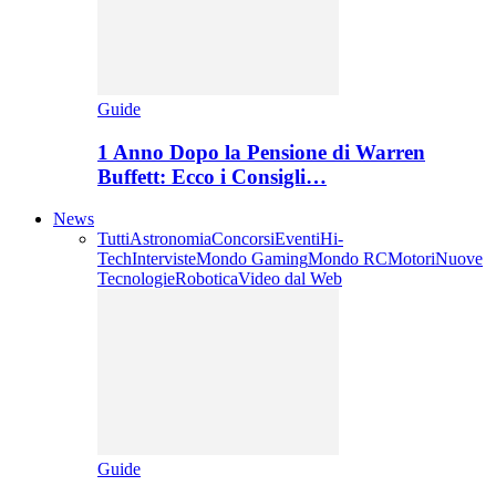
Guide
1 Anno Dopo la Pensione di Warren
Buffett: Ecco i Consigli…
News
Tutti
Astronomia
Concorsi
Eventi
Hi-
Tech
Interviste
Mondo Gaming
Mondo RC
Motori
Nuove
Tecnologie
Robotica
Video dal Web
Guide