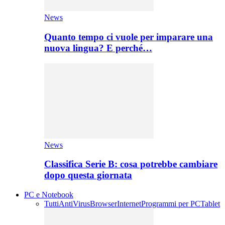
News
Quanto tempo ci vuole per imparare una
nuova lingua? E perché…
News
Classifica Serie B: cosa potrebbe cambiare
dopo questa giornata
PC e Notebook
Tutti
AntiVirus
Browser
Internet
Programmi per PC
Tablet