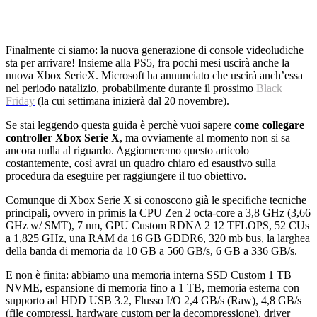
Finalmente ci siamo: la nuova generazione di console videoludiche
sta per arrivare! Insieme alla PS5, fra pochi mesi uscirà anche la
nuova Xbox SerieX. Microsoft ha annunciato che uscirà anch’essa
nel periodo natalizio, probabilmente durante il prossimo
Black
Friday
(la cui settimana inizierà dal 20 novembre).
Se stai leggendo questa guida è perchè vuoi sapere
come collegare
controller Xbox Serie X
, ma ovviamente al momento non si sa
ancora nulla al riguardo. Aggiorneremo questo articolo
costantemente, così avrai un quadro chiaro ed esaustivo sulla
procedura da eseguire per raggiungere il tuo obiettivo.
Comunque di Xbox Serie X si conoscono già le specifiche tecniche
principali, ovvero in primis la CPU Zen 2 octa-core a 3,8 GHz (3,66
GHz w/ SMT), 7 nm, GPU Custom RDNA 2 12 TFLOPS, 52 CUs
a 1,825 GHz, una RAM da 16 GB GDDR6, 320 mb bus, la larghea
della banda di memoria da 10 GB a 560 GB/s, 6 GB a 336 GB/s.
E non è finita: abbiamo una memoria interna SSD Custom 1 TB
NVME, espansione di memoria fino a 1 TB, memoria esterna con
supporto ad HDD USB 3.2, Flusso I/O 2,4 GB/s (Raw), 4,8 GB/s
(file compressi, hardware custom per la decompressione), driver