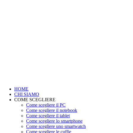
HOME
CHI SIAMO
COME SCEGLIERE
Come scegliere il PC
Come scegliere il notebook
Come scegliere il tablet
Come scegliere lo smartphone
Come scegliere uno smartwatch
Come scegliere le cuffie