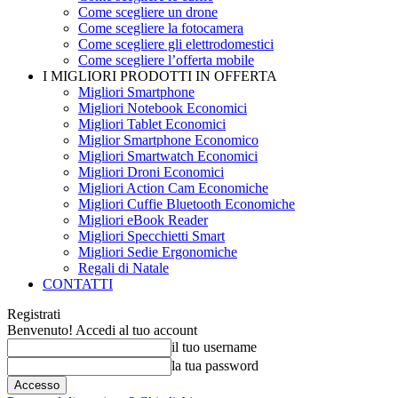
Come scegliere un drone
Come scegliere la fotocamera
Come scegliere gli elettrodomestici
Come scegliere l’offerta mobile
I MIGLIORI PRODOTTI IN OFFERTA
Migliori Smartphone
Migliori Notebook Economici
Migliori Tablet Economici
Miglior Smartphone Economico
Migliori Smartwatch Economici
Migliori Droni Economici
Migliori Action Cam Economiche
Migliori Cuffie Bluetooth Economiche
Migliori eBook Reader
Migliori Specchietti Smart
Migliori Sedie Ergonomiche
Regali di Natale
CONTATTI
Registrati
Benvenuto! Accedi al tuo account
il tuo username
la tua password