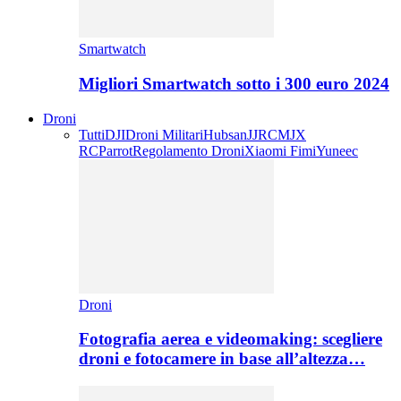
Smartwatch
Migliori Smartwatch sotto i 300 euro 2024
Droni
Tutti
DJI
Droni Militari
Hubsan
JJRC
MJX
RC
Parrot
Regolamento Droni
Xiaomi Fimi
Yuneec
Droni
Fotografia aerea e videomaking: scegliere
droni e fotocamere in base all’altezza…