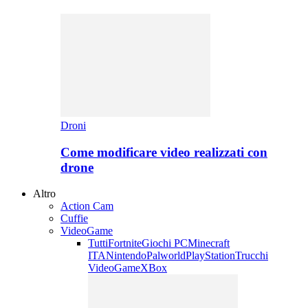
Droni
Come modificare video realizzati con
drone
Altro
Action Cam
Cuffie
VideoGame
Tutti
Fortnite
Giochi PC
Minecraft
ITA
Nintendo
Palworld
PlayStation
Trucchi
VideoGame
XBox