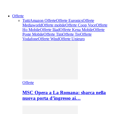
Offerte
Tutti
Amazon Offerte
Offerte Euronics
Offerte
Mediaworld
Offerte mobile
Offerte Coop Voce
Offerte
Ho Mobile
Offerte Iliad
Offerte Kena Mobile
Offerte
Poste Mobile
Offerte Tim
Offerte Tre
Offerte
Vodafone
Offerte Wind
Offerte Unieuro
Offerte
MSC Opera a La Romana: sbarca nella
nuova porta d’ingresso ai…