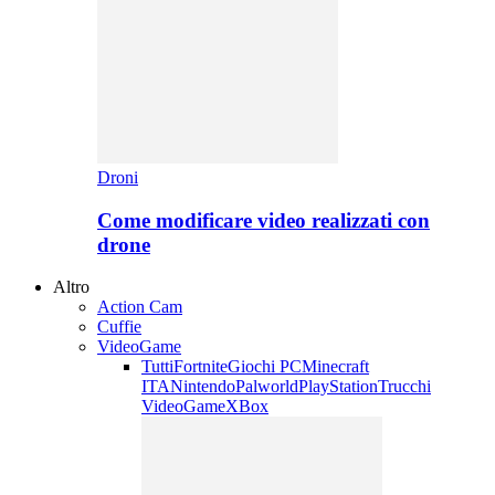
Droni
Come modificare video realizzati con
drone
Altro
Action Cam
Cuffie
VideoGame
Tutti
Fortnite
Giochi PC
Minecraft
ITA
Nintendo
Palworld
PlayStation
Trucchi
VideoGame
XBox