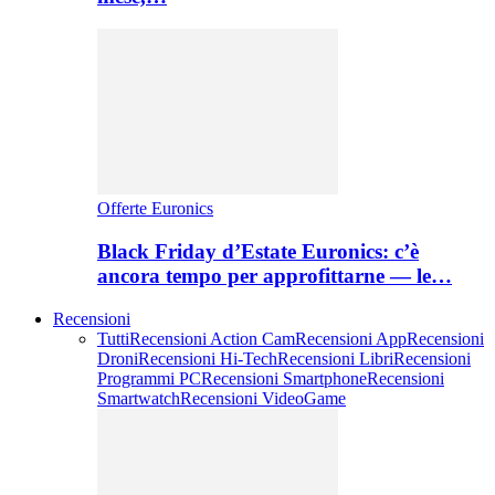
Offerte Euronics
Black Friday d’Estate Euronics: c’è
ancora tempo per approfittarne — le…
Recensioni
Tutti
Recensioni Action Cam
Recensioni App
Recensioni
Droni
Recensioni Hi-Tech
Recensioni Libri
Recensioni
Programmi PC
Recensioni Smartphone
Recensioni
Smartwatch
Recensioni VideoGame