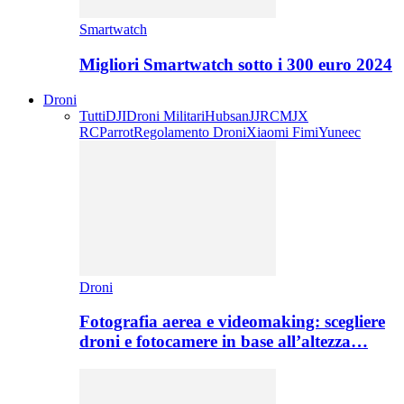
Smartwatch
Migliori Smartwatch sotto i 300 euro 2024
Droni
Tutti
DJI
Droni Militari
Hubsan
JJRC
MJX
RC
Parrot
Regolamento Droni
Xiaomi Fimi
Yuneec
Droni
Fotografia aerea e videomaking: scegliere
droni e fotocamere in base all’altezza…