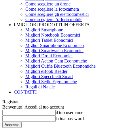
Come scegliere un drone
Come scegliere la fotocamera
Come scegliere gli elettrodomestici
Come scegliere l’offerta mobile
I MIGLIORI PRODOTTI IN OFFERTA
Migliori Smartphone
Migliori Notebook Economici
Migliori Tablet Economici
Miglior Smartphone Economico
Migliori Smartwatch Economici
Migliori Droni Economici
Migliori Action Cam Economiche
Migliori Cuffie Bluetooth Economiche
Migliori eBook Reader
Migliori Specchietti Smart
Migliori Sedie Ergonomiche
Regali di Natale
CONTATTI
Registrati
Benvenuto! Accedi al tuo account
il tuo username
la tua password