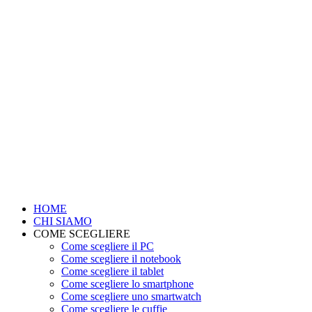
HOME
CHI SIAMO
COME SCEGLIERE
Come scegliere il PC
Come scegliere il notebook
Come scegliere il tablet
Come scegliere lo smartphone
Come scegliere uno smartwatch
Come scegliere le cuffie