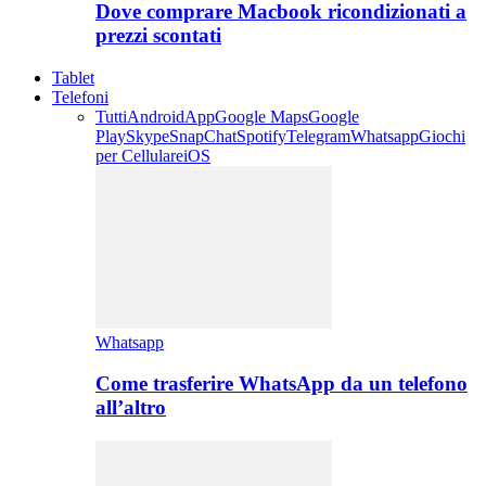
Dove comprare Macbook ricondizionati a
prezzi scontati
Tablet
Telefoni
Tutti
Android
App
Google Maps
Google
Play
Skype
SnapChat
Spotify
Telegram
Whatsapp
Giochi
per Cellulare
iOS
Whatsapp
Come trasferire WhatsApp da un telefono
all’altro