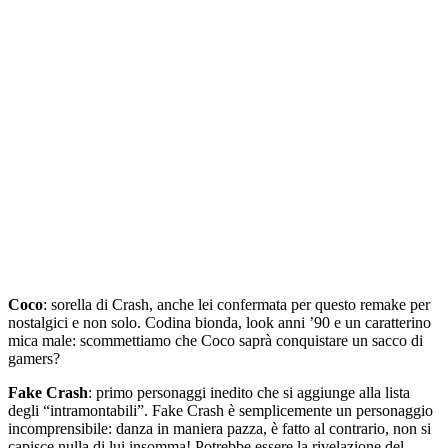
Coco
: sorella di Crash, anche lei confermata per questo
remake
per
nostalgici e non solo. Codina bionda, look anni ’90 e un caratterino
mica male: scommettiamo che Coco saprà conquistare un sacco di
gamers?
Fake Crash
: primo personaggi inedito che si aggiunge alla lista
degli “intramontabili”.
Fake Crash
è semplicemente un personaggio
incomprensibile: danza in maniera pazza, è fatto al contrario, non si
capisce nulla di lui insomma! Potrebbe essere la rivelazione del