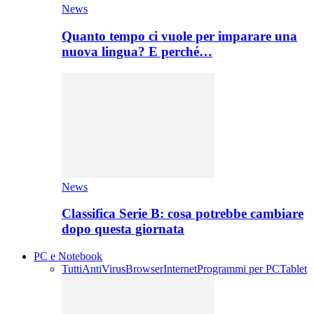
News
Quanto tempo ci vuole per imparare una
nuova lingua? E perché…
News
Classifica Serie B: cosa potrebbe cambiare
dopo questa giornata
PC e Notebook
Tutti
AntiVirus
Browser
Internet
Programmi per PC
Tablet