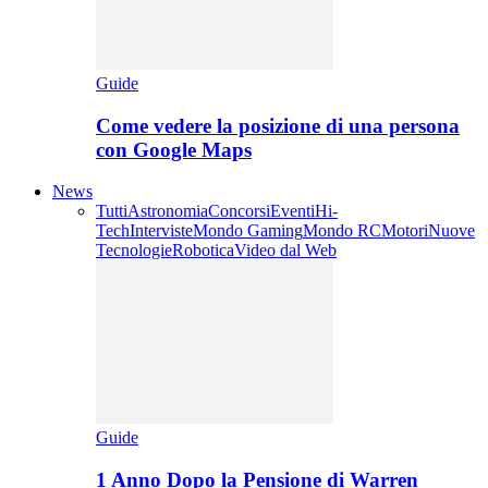
Guide
Come vedere la posizione di una persona
con Google Maps
News
Tutti
Astronomia
Concorsi
Eventi
Hi-
Tech
Interviste
Mondo Gaming
Mondo RC
Motori
Nuove
Tecnologie
Robotica
Video dal Web
Guide
1 Anno Dopo la Pensione di Warren