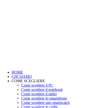
HOME
CHI SIAMO
COME SCEGLIERE
Come scegliere il PC
Come scegliere il notebook
Come scegliere il tablet
Come scegliere lo smartphone
Come scegliere uno smartwatch
Come scegliere le cuffie