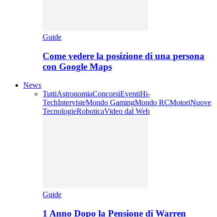
Guide
Come vedere la posizione di una persona
con Google Maps
News
Tutti
Astronomia
Concorsi
Eventi
Hi-
Tech
Interviste
Mondo Gaming
Mondo RC
Motori
Nuove
Tecnologie
Robotica
Video dal Web
Guide
1 Anno Dopo la Pensione di Warren