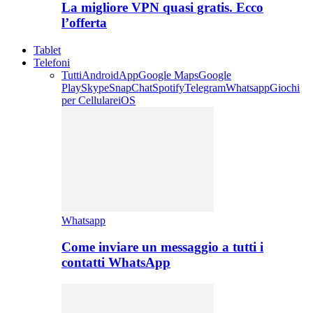
La migliore VPN quasi gratis. Ecco
l’offerta
Tablet
Telefoni
Tutti
Android
App
Google Maps
Google
Play
Skype
SnapChat
Spotify
Telegram
Whatsapp
Giochi
per Cellulare
iOS
Whatsapp
Come inviare un messaggio a tutti i
contatti WhatsApp