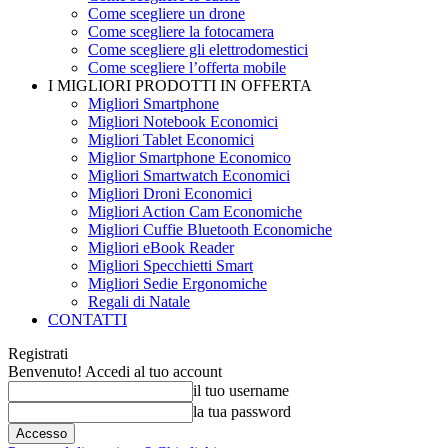
Come scegliere un drone
Come scegliere la fotocamera
Come scegliere gli elettrodomestici
Come scegliere l’offerta mobile
I MIGLIORI PRODOTTI IN OFFERTA
Migliori Smartphone
Migliori Notebook Economici
Migliori Tablet Economici
Miglior Smartphone Economico
Migliori Smartwatch Economici
Migliori Droni Economici
Migliori Action Cam Economiche
Migliori Cuffie Bluetooth Economiche
Migliori eBook Reader
Migliori Specchietti Smart
Migliori Sedie Ergonomiche
Regali di Natale
CONTATTI
Registrati
Benvenuto! Accedi al tuo account
il tuo username
la tua password