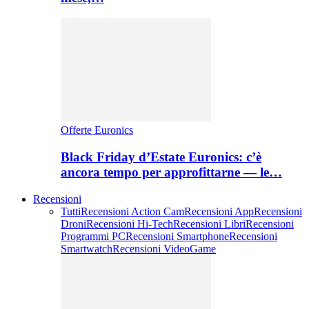
Offerte Euronics
Black Friday d’Estate Euronics: c’è
ancora tempo per approfittarne — le…
Recensioni
Tutti
Recensioni Action Cam
Recensioni App
Recensioni
Droni
Recensioni Hi-Tech
Recensioni Libri
Recensioni
Programmi PC
Recensioni Smartphone
Recensioni
Smartwatch
Recensioni VideoGame