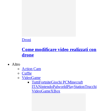
Droni
Come modificare video realizzati con
drone
Altro
Action Cam
Cuffie
VideoGame
Tutti
Fortnite
Giochi PC
Minecraft
ITA
Nintendo
Palworld
PlayStation
Trucchi
VideoGame
XBox