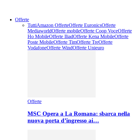
Offerte
Tutti
Amazon Offerte
Offerte Euronics
Offerte
Mediaworld
Offerte mobile
Offerte Coop Voce
Offerte
Ho Mobile
Offerte Iliad
Offerte Kena Mobile
Offerte
Poste Mobile
Offerte Tim
Offerte Tre
Offerte
Vodafone
Offerte Wind
Offerte Unieuro
Offerte
MSC Opera a La Romana: sbarca nella
nuova porta d’ingresso ai…