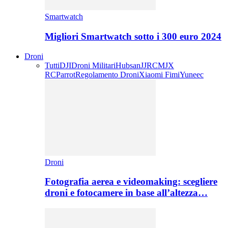
Smartwatch
Migliori Smartwatch sotto i 300 euro 2024
Droni
Tutti
DJI
Droni Militari
Hubsan
JJRC
MJX
RC
Parrot
Regolamento Droni
Xiaomi Fimi
Yuneec
Droni
Fotografia aerea e videomaking: scegliere
droni e fotocamere in base all’altezza…