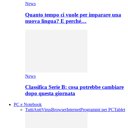
News
Quanto tempo ci vuole per imparare una
nuova lingua? E perché…
News
Classifica Serie B: cosa potrebbe cambiare
dopo questa giornata
PC e Notebook
Tutti
AntiVirus
Browser
Internet
Programmi per PC
Tablet