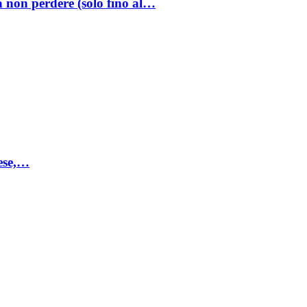
a non perdere (solo fino al…
mese,…