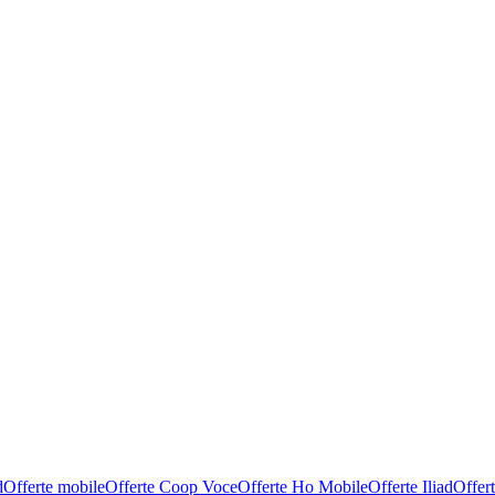
d
Offerte mobile
Offerte Coop Voce
Offerte Ho Mobile
Offerte Iliad
Offer