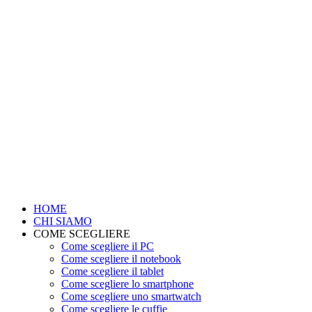
HOME
CHI SIAMO
COME SCEGLIERE
Come scegliere il PC
Come scegliere il notebook
Come scegliere il tablet
Come scegliere lo smartphone
Come scegliere uno smartwatch
Come scegliere le cuffie