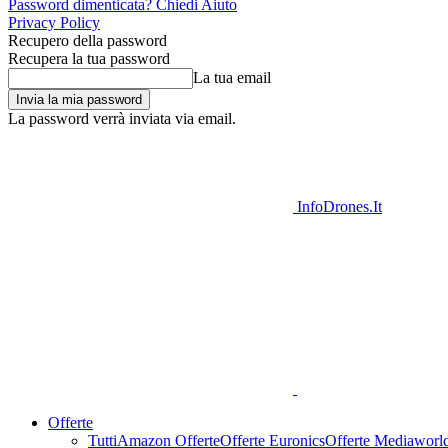
Password dimenticata? Chiedi Aiuto
Privacy Policy
Recupero della password
Recupera la tua password
La tua email
La password verrà inviata via email.
InfoDrones.It
Offerte
Tutti
Amazon Offerte
Offerte Euronics
Offerte Mediaworl