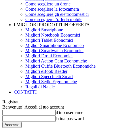
Come scegliere un drone
Come scegliere la fotocamera
Come scegliere gli elettrodomestici
Come scegliere l’offerta mobile
I MIGLIORI PRODOTTI IN OFFERTA
Migliori Smartphone
Migliori Notebook Economici
Migliori Tablet Economici
Miglior Smartphone Economico
Migliori Smartwatch Economici
Migliori Droni Economici
Migliori Action Cam Economiche
Migliori Cuffie Bluetooth Economiche
Migliori eBook Reader
Migliori Specchietti Smart
Migliori Sedie Ergonomiche
Regali di Natale
CONTATTI
Registrati
Benvenuto! Accedi al tuo account
il tuo username
la tua password