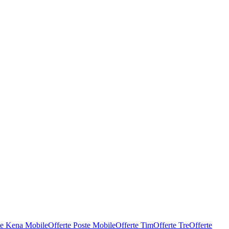
te Kena Mobile
Offerte Poste Mobile
Offerte Tim
Offerte Tre
Offerte