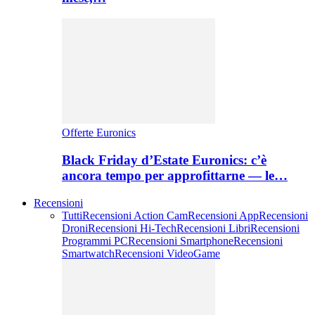
Offerte Euronics
Black Friday d’Estate Euronics: c’è
ancora tempo per approfittarne — le…
Recensioni
Tutti
Recensioni Action Cam
Recensioni App
Recensioni
Droni
Recensioni Hi-Tech
Recensioni Libri
Recensioni
Programmi PC
Recensioni Smartphone
Recensioni
Smartwatch
Recensioni VideoGame