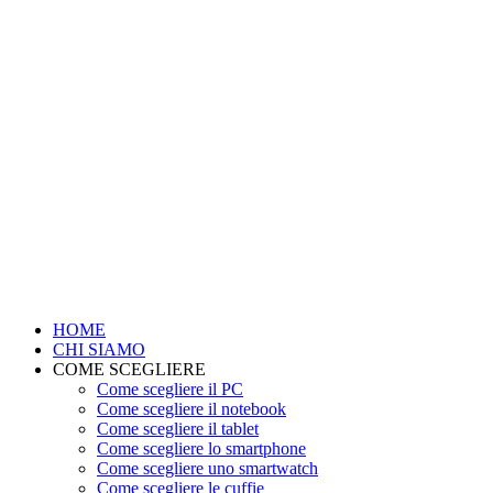
HOME
CHI SIAMO
COME SCEGLIERE
Come scegliere il PC
Come scegliere il notebook
Come scegliere il tablet
Come scegliere lo smartphone
Come scegliere uno smartwatch
Come scegliere le cuffie