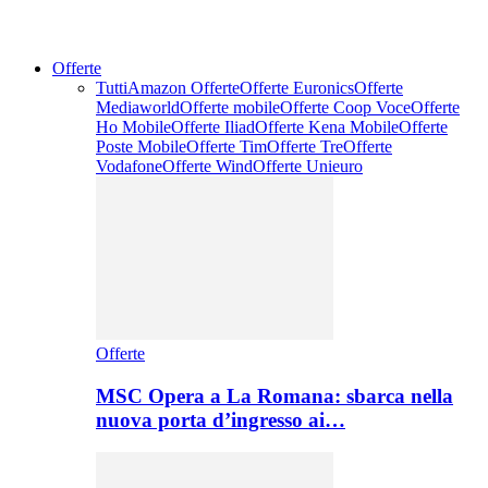
Offerte
Tutti
Amazon Offerte
Offerte Euronics
Offerte
Mediaworld
Offerte mobile
Offerte Coop Voce
Offerte
Ho Mobile
Offerte Iliad
Offerte Kena Mobile
Offerte
Poste Mobile
Offerte Tim
Offerte Tre
Offerte
Vodafone
Offerte Wind
Offerte Unieuro
Offerte
MSC Opera a La Romana: sbarca nella
nuova porta d’ingresso ai…