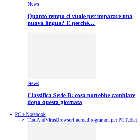
News
Quanto tempo ci vuole per imparare una
nuova lingua? E perché…
News
Classifica Serie B: cosa potrebbe cambiare
dopo questa giornata
PC e Notebook
Tutti
AntiVirus
Browser
Internet
Programmi per PC
Tablet