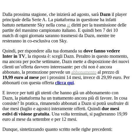
Dalla prossima stagione, che inizierà ad agosto, sarà
Dazn
il player
principale della Serie A. La piattaforma in questione ha infatti
battuto nettamente Sky nella corsa
ai
diritti per la trasmissione delle
partite del massimo campionato italiano. E quindi ben 7 dei 10
match di ogni giornata saranno trasmessi da Dazn, mentre tre
resteranno in co-esclusiva con Sky.
Quindi, per rispondere alla tua domanda su
dove fanno vedere
Inter in TV
, la risposta è: scegli Dazn. Peraltro in questo momento,
ma ancora per poche settimane, Dazn mette a disposizione dei nuovi
clienti un’offerta davvero interessante: per chi non è ancora
abbonato, la promozione prevede un
abbonamento
al prezzo di
19,99 euro al mese
per i prossimi 14 mesi, invece di 29,99 euro. Per
abbonarti con questa offerta
clicca qui
.
E invece per tutti gli utenti che hanno già un abbonamento con
Dazn, la piattaforma ha un trattamento ancora più di favore. In cosa
consiste? In pratica, rimanendo abbonati a Dazn si potrà usufruire di
due mesi (luglio e agosto) interamente offerti. Quindi
due mesi
estivi di visione gratuita
. Una volta terminati, si pagheranno 19,99
euro al mese da settembre e per 12 mesi.
Dunque, sintetizzando quanto scritto nelle righe precedenti: