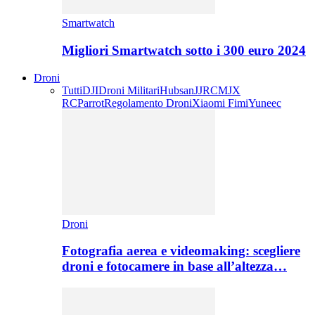
Smartwatch
Migliori Smartwatch sotto i 300 euro 2024
Droni
Tutti
DJI
Droni Militari
Hubsan
JJRC
MJX
RC
Parrot
Regolamento Droni
Xiaomi Fimi
Yuneec
Droni
Fotografia aerea e videomaking: scegliere
droni e fotocamere in base all’altezza…