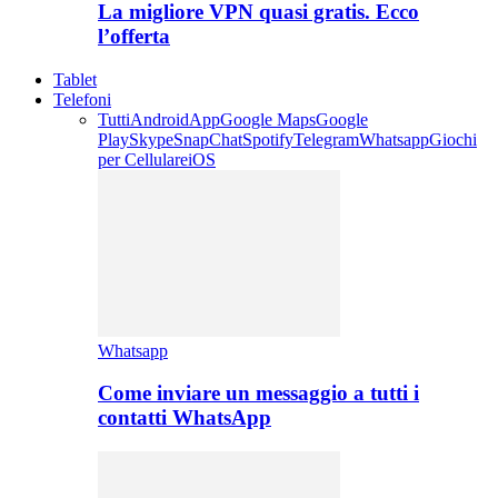
La migliore VPN quasi gratis. Ecco
l’offerta
Tablet
Telefoni
Tutti
Android
App
Google Maps
Google
Play
Skype
SnapChat
Spotify
Telegram
Whatsapp
Giochi
per Cellulare
iOS
Whatsapp
Come inviare un messaggio a tutti i
contatti WhatsApp