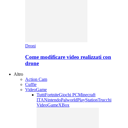
Droni
Come modificare video realizzati con
drone
Altro
Action Cam
Cuffie
VideoGame
Tutti
Fortnite
Giochi PC
Minecraft
ITA
Nintendo
Palworld
PlayStation
Trucchi
VideoGame
XBox