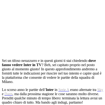
Sei un tifoso nerazzurro e in questi giorni ti stai chiedendo
dove
fanno vedere Inter in TV
? Beh, sei capitato proprio nel posto
giusto al momento giusto! In questo approfondimento andremo a
fornirti tutte le indicazioni per riuscire nel tuo intento e capire qual è
la piattaforma che consente di vedere le partite della squadra di
Milano.
Lo scorso anno le partite dell’
Inter
in
Serie A
erano alternate tra
Sky
e
Dazn
, ma dalla prossima stagione le cose saranno molto diverse.
Prenditi qualche minuto di tempo libero: terminata la lettura avrai un
quadro chiaro di tutto. Ma bando agli indugi, partiamo!