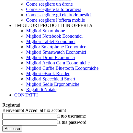
Come scegliere un drone
Come scegliere la fotocamera
Come scegliere gli elettrodomestici
Come scegliere l’offerta mobile
I MIGLIORI PRODOTTI IN OFFERTA
Migliori Smartphone
Migliori Notebook Economici
Migliori Tablet Economici
Miglior Smartphone Economico
Migliori Smartwatch Economici
Migliori Droni Economici
Migliori Action Cam Economiche
Migliori Cuffie Bluetooth Economiche
Migliori eBook Reader
Migliori Specchietti Smart
Migliori Sedie Ergonomiche
Regali di Natale
CONTATTI
Registrati
Benvenuto! Accedi al tuo account
il tuo username
la tua password