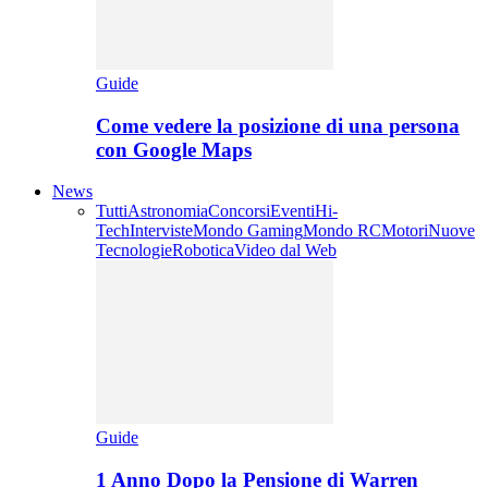
Guide
Come vedere la posizione di una persona
con Google Maps
News
Tutti
Astronomia
Concorsi
Eventi
Hi-
Tech
Interviste
Mondo Gaming
Mondo RC
Motori
Nuove
Tecnologie
Robotica
Video dal Web
Guide
1 Anno Dopo la Pensione di Warren