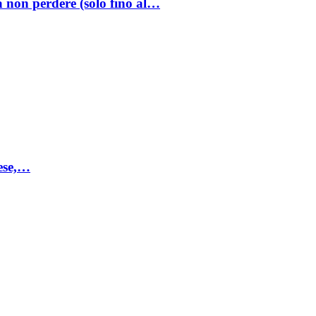
a non perdere (solo fino al…
mese,…