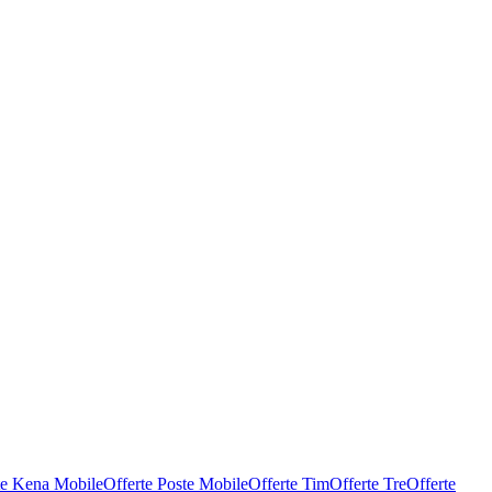
te Kena Mobile
Offerte Poste Mobile
Offerte Tim
Offerte Tre
Offerte