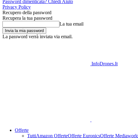
Password dimenticata? Chiedi Aiuto
Privacy Policy
Recupero della password
Recupera la tua password
La tua email
La password verrà inviata via email.
InfoDrones.It
Offerte
Tutti
Amazon Offerte
Offerte Euronics
Offerte Mediaworl