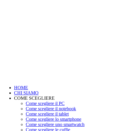
HOME
CHI SIAMO
COME SCEGLIERE
Come scegliere il PC
Come scegliere il notebook
Come scegliere il tablet
Come scegliere lo smartphone
Come scegliere uno smartwatch
Come scegliere le cuffie