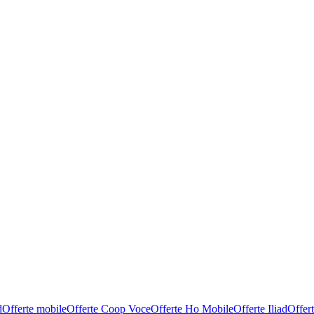
d
Offerte mobile
Offerte Coop Voce
Offerte Ho Mobile
Offerte Iliad
Offer