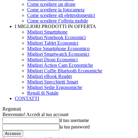
Come scegliere un drone
Come scegliere la fotocamera
Come scegliere gli elettrodomestici
Come scegliere l’offerta mobile
I MIGLIORI PRODOTTI IN OFFERTA
Migliori Smartphone
Migliori Notebook Economici
Migliori Tablet Economici
Miglior Smartphone Economico
Migliori Smartwatch Economici
Migliori Droni Economici
Migliori Action Cam Economiche
Migliori Cuffie Bluetooth Economiche
Migliori eBook Reader
Migliori Specchietti Smart
Migliori Sedie Ergonomiche
Regali di Natale
CONTATTI
Registrati
Benvenuto! Accedi al tuo account
il tuo username
la tua password