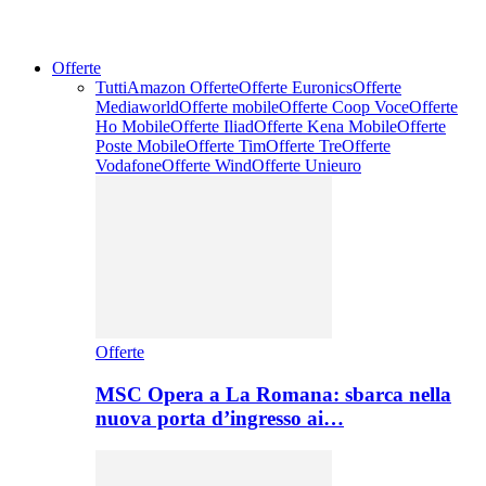
Offerte
Tutti
Amazon Offerte
Offerte Euronics
Offerte
Mediaworld
Offerte mobile
Offerte Coop Voce
Offerte
Ho Mobile
Offerte Iliad
Offerte Kena Mobile
Offerte
Poste Mobile
Offerte Tim
Offerte Tre
Offerte
Vodafone
Offerte Wind
Offerte Unieuro
Offerte
MSC Opera a La Romana: sbarca nella
nuova porta d’ingresso ai…