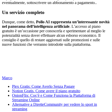
eventualmente, sottoscrivere un abbonamento a pagamento..
Un servizio completo
Dunque, come detto,
Pollo AI rappresenta un’interessante novità
nel panorama dell’intelligenza artificiale
. L’accesso al piano
gratuito è un’occasione per conoscerla e sperimentare al meglio le
potenzialità senza dover effettuare alcun esborso economico. Il
consiglio è quello di restare aggiornati sulle promozioni e sulle
nuove funzioni che verranno introdotte sulla piattaforma.
Marco
Plex Gratis: Come Averlo Senza Pagare
Notion Gratis. Come avere il piano gratuito
OnionFlix: Cos’è e Come Funziona la Piattaforma di
Streaming Online
Alternative a DiretteCommunity per vedere lo sport in
streaming