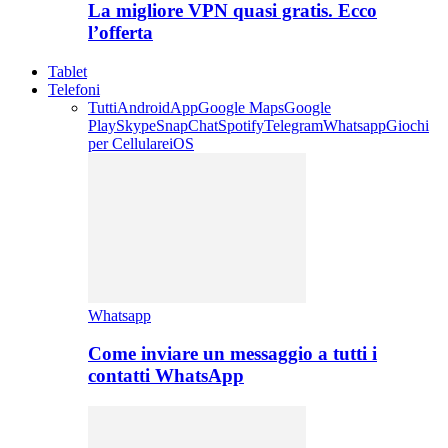
La migliore VPN quasi gratis. Ecco
l’offerta
Tablet
Telefoni
Tutti
Android
App
Google Maps
Google
Play
Skype
SnapChat
Spotify
Telegram
Whatsapp
Giochi
per Cellulare
iOS
Whatsapp
Come inviare un messaggio a tutti i
contatti WhatsApp