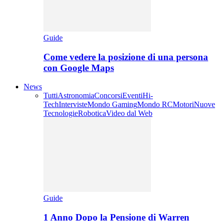
Guide
Come vedere la posizione di una persona
con Google Maps
News
Tutti
Astronomia
Concorsi
Eventi
Hi-
Tech
Interviste
Mondo Gaming
Mondo RC
Motori
Nuove
Tecnologie
Robotica
Video dal Web
Guide
1 Anno Dopo la Pensione di Warren