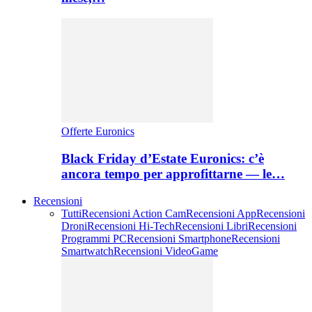
Offerte Euronics
Black Friday d’Estate Euronics: c’è
ancora tempo per approfittarne — le…
Recensioni
Tutti
Recensioni Action Cam
Recensioni App
Recensioni
Droni
Recensioni Hi-Tech
Recensioni Libri
Recensioni
Programmi PC
Recensioni Smartphone
Recensioni
Smartwatch
Recensioni VideoGame