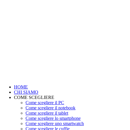
HOME
CHI SIAMO
COME SCEGLIERE
Come scegliere il PC
Come scegliere il notebook
Come scegliere il tablet
Come scegliere lo smartphone
Come scegliere uno smartwatch
Come scegliere le cuffie