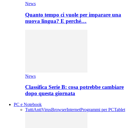
News
Quanto tempo ci vuole per imparare una
nuova lingua? E perché…
News
Classifica Serie B: cosa potrebbe cambiare
dopo questa giornata
PC e Notebook
Tutti
AntiVirus
Browser
Internet
Programmi per PC
Tablet