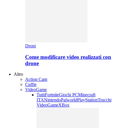
Droni
Come modificare video realizzati con
drone
Altro
Action Cam
Cuffie
VideoGame
Tutti
Fortnite
Giochi PC
Minecraft
ITA
Nintendo
Palworld
PlayStation
Trucchi
VideoGame
XBox