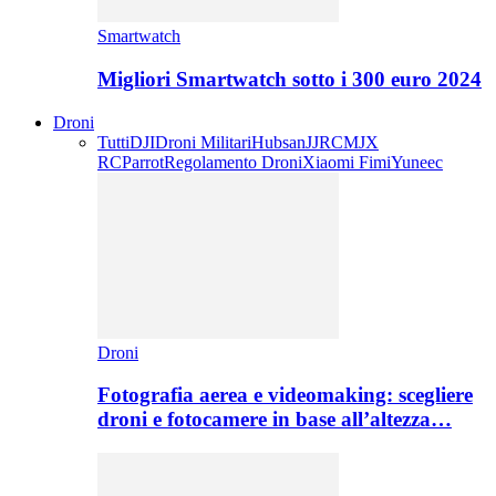
Smartwatch
Migliori Smartwatch sotto i 300 euro 2024
Droni
Tutti
DJI
Droni Militari
Hubsan
JJRC
MJX
RC
Parrot
Regolamento Droni
Xiaomi Fimi
Yuneec
Droni
Fotografia aerea e videomaking: scegliere
droni e fotocamere in base all’altezza…