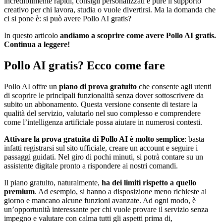
incredibilmente rapidi, consigli personalizzati e pure il supporto
creativo per chi lavora, studia o vuole divertirsi. Ma la domanda che
ci si pone è: si può avere Pollo AI gratis?
In questo articolo
andiamo a scoprire come avere Pollo AI gratis.
Continua a leggere!
Pollo AI gratis? Ecco come fare
Pollo AI offre un
piano di prova gratuito
che consente agli utenti
di scoprire le principali funzionalità senza dover sottoscrivere da
subito un abbonamento. Questa versione consente di testare la
qualità del servizio, valutarlo nel suo complesso e comprendere
come l’intelligenza artificiale possa aiutare in numerosi contesti.
Attivare la prova gratuita di Pollo AI è molto semplice
: basta
infatti registrarsi sul sito ufficiale, creare un account e seguire i
passaggi guidati. Nel giro di pochi minuti, si potrà contare su un
assistente digitale pronto a rispondere ai nostri comandi.
Il piano gratuito, naturalmente,
ha dei limiti rispetto a quello
premium
. Ad esempio, si hanno a disposizione meno richieste al
giorno e mancano alcune funzioni avanzate. Ad ogni modo, è
un’opportunità interessante per chi vuole provare il servizio senza
impegno e valutare con calma tutti gli aspetti prima di,