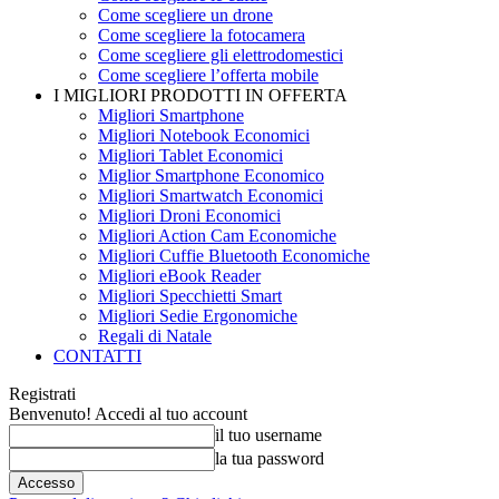
Come scegliere un drone
Come scegliere la fotocamera
Come scegliere gli elettrodomestici
Come scegliere l’offerta mobile
I MIGLIORI PRODOTTI IN OFFERTA
Migliori Smartphone
Migliori Notebook Economici
Migliori Tablet Economici
Miglior Smartphone Economico
Migliori Smartwatch Economici
Migliori Droni Economici
Migliori Action Cam Economiche
Migliori Cuffie Bluetooth Economiche
Migliori eBook Reader
Migliori Specchietti Smart
Migliori Sedie Ergonomiche
Regali di Natale
CONTATTI
Registrati
Benvenuto! Accedi al tuo account
il tuo username
la tua password