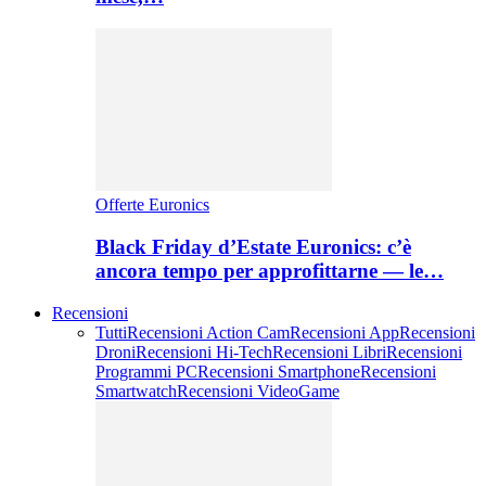
Offerte Euronics
Black Friday d’Estate Euronics: c’è
ancora tempo per approfittarne — le…
Recensioni
Tutti
Recensioni Action Cam
Recensioni App
Recensioni
Droni
Recensioni Hi-Tech
Recensioni Libri
Recensioni
Programmi PC
Recensioni Smartphone
Recensioni
Smartwatch
Recensioni VideoGame