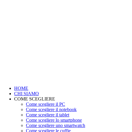
HOME
CHI SIAMO
COME SCEGLIERE
Come scegliere il PC
Come scegliere il notebook
Come scegliere il tablet
Come scegliere lo smartphone
Come scegliere uno smartwatch
Come scegliere le cuffie