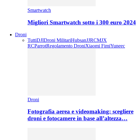
Smartwatch
Migliori Smartwatch sotto i 300 euro 2024
Droni
Tutti
DJI
Droni Militari
Hubsan
JJRC
MJX
RC
Parrot
Regolamento Droni
Xiaomi Fimi
Yuneec
Droni
Fotografia aerea e videomaking: scegliere
droni e fotocamere in base all’altezza…