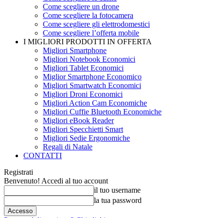
Come scegliere un drone
Come scegliere la fotocamera
Come scegliere gli elettrodomestici
Come scegliere l’offerta mobile
I MIGLIORI PRODOTTI IN OFFERTA
Migliori Smartphone
Migliori Notebook Economici
Migliori Tablet Economici
Miglior Smartphone Economico
Migliori Smartwatch Economici
Migliori Droni Economici
Migliori Action Cam Economiche
Migliori Cuffie Bluetooth Economiche
Migliori eBook Reader
Migliori Specchietti Smart
Migliori Sedie Ergonomiche
Regali di Natale
CONTATTI
Registrati
Benvenuto! Accedi al tuo account
il tuo username
la tua password