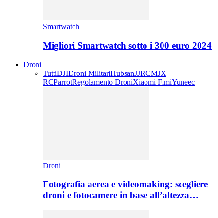
Smartwatch
Migliori Smartwatch sotto i 300 euro 2024
Droni
Tutti
DJI
Droni Militari
Hubsan
JJRC
MJX
RC
Parrot
Regolamento Droni
Xiaomi Fimi
Yuneec
Droni
Fotografia aerea e videomaking: scegliere
droni e fotocamere in base all’altezza…