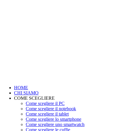
HOME
CHI SIAMO
COME SCEGLIERE
Come scegliere il PC
Come scegliere il notebook
Come scegliere il tablet
Come scegliere lo smartphone
Come scegliere uno smartwatch
Come scegliere le cuffie