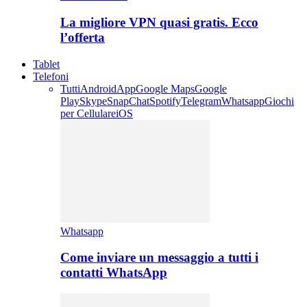
La migliore VPN quasi gratis. Ecco
l’offerta
Tablet
Telefoni
Tutti
Android
App
Google Maps
Google
Play
Skype
SnapChat
Spotify
Telegram
Whatsapp
Giochi
per Cellulare
iOS
Whatsapp
Come inviare un messaggio a tutti i
contatti WhatsApp