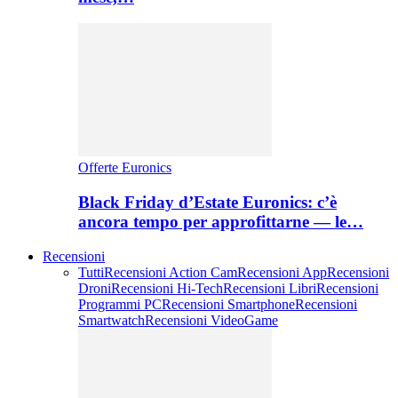
Offerte Euronics
Black Friday d’Estate Euronics: c’è
ancora tempo per approfittarne — le…
Recensioni
Tutti
Recensioni Action Cam
Recensioni App
Recensioni
Droni
Recensioni Hi-Tech
Recensioni Libri
Recensioni
Programmi PC
Recensioni Smartphone
Recensioni
Smartwatch
Recensioni VideoGame