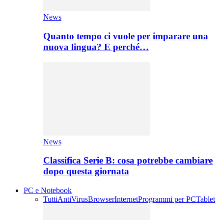
News
Quanto tempo ci vuole per imparare una
nuova lingua? E perché…
News
Classifica Serie B: cosa potrebbe cambiare
dopo questa giornata
PC e Notebook
Tutti
AntiVirus
Browser
Internet
Programmi per PC
Tablet