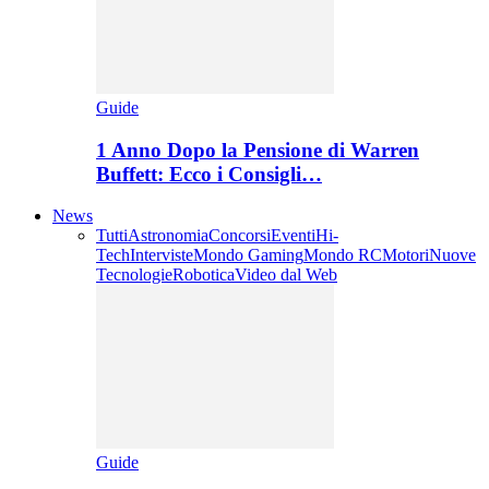
Guide
1 Anno Dopo la Pensione di Warren
Buffett: Ecco i Consigli…
News
Tutti
Astronomia
Concorsi
Eventi
Hi-
Tech
Interviste
Mondo Gaming
Mondo RC
Motori
Nuove
Tecnologie
Robotica
Video dal Web
Guide