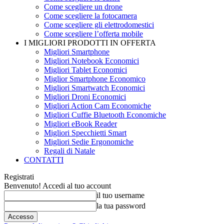
Come scegliere un drone
Come scegliere la fotocamera
Come scegliere gli elettrodomestici
Come scegliere l’offerta mobile
I MIGLIORI PRODOTTI IN OFFERTA
Migliori Smartphone
Migliori Notebook Economici
Migliori Tablet Economici
Miglior Smartphone Economico
Migliori Smartwatch Economici
Migliori Droni Economici
Migliori Action Cam Economiche
Migliori Cuffie Bluetooth Economiche
Migliori eBook Reader
Migliori Specchietti Smart
Migliori Sedie Ergonomiche
Regali di Natale
CONTATTI
Registrati
Benvenuto! Accedi al tuo account
il tuo username
la tua password