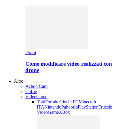
Droni
Come modificare video realizzati con
drone
Altro
Action Cam
Cuffie
VideoGame
Tutti
Fortnite
Giochi PC
Minecraft
ITA
Nintendo
Palworld
PlayStation
Trucchi
VideoGame
XBox