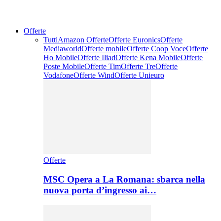
Offerte
Tutti
Amazon Offerte
Offerte Euronics
Offerte
Mediaworld
Offerte mobile
Offerte Coop Voce
Offerte
Ho Mobile
Offerte Iliad
Offerte Kena Mobile
Offerte
Poste Mobile
Offerte Tim
Offerte Tre
Offerte
Vodafone
Offerte Wind
Offerte Unieuro
Offerte
MSC Opera a La Romana: sbarca nella
nuova porta d’ingresso ai…