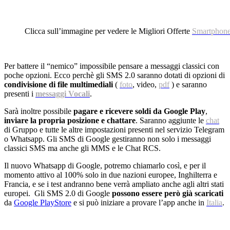
Clicca sull’immagine per vedere le Migliori Offerte
Smartphon
Per battere il “nemico” impossibile pensare a messaggi classici con
poche opzioni. Ecco perchè gli SMS 2.0 saranno dotati di opzioni di
condivisione di file multimediali
(
foto
, video,
pdf
) e saranno
presenti i
messaggi Vocali
.
Sarà inoltre possibile
pagare e ricevere soldi da Google Play
,
inviare la propria posizione e chattare
. Saranno aggiunte le
chat
di Gruppo e tutte le altre impostazioni presenti nel servizio Telegram
o Whatsapp. Gli SMS di Google gestiranno non solo i messaggi
classici SMS ma anche gli MMS e le Chat RCS.
Il nuovo Whatsapp di Google, potremo chiamarlo così, e per il
momento attivo al 100% solo in due nazioni europee, Inghilterra e
Francia, e se i test andranno bene verrà ampliato anche agli altri stati
europei. Gli SMS 2.0 di Google
possono essere però già scaricati
da
Google PlayStore
e si può iniziare a provare l’app anche in
Italia
.