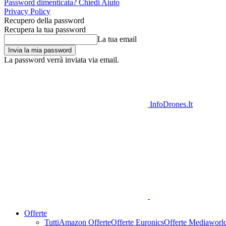
Password dimenticata? Chiedi Aiuto
Privacy Policy
Recupero della password
Recupera la tua password
La tua email
La password verrà inviata via email.
InfoDrones.It
Offerte
Tutti
Amazon Offerte
Offerte Euronics
Offerte Mediaworl