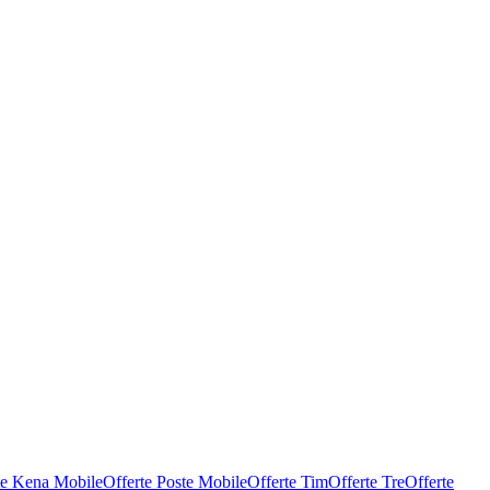
te Kena Mobile
Offerte Poste Mobile
Offerte Tim
Offerte Tre
Offerte