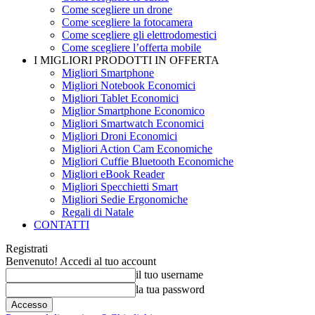
Come scegliere un drone
Come scegliere la fotocamera
Come scegliere gli elettrodomestici
Come scegliere l’offerta mobile
I MIGLIORI PRODOTTI IN OFFERTA
Migliori Smartphone
Migliori Notebook Economici
Migliori Tablet Economici
Miglior Smartphone Economico
Migliori Smartwatch Economici
Migliori Droni Economici
Migliori Action Cam Economiche
Migliori Cuffie Bluetooth Economiche
Migliori eBook Reader
Migliori Specchietti Smart
Migliori Sedie Ergonomiche
Regali di Natale
CONTATTI
Registrati
Benvenuto! Accedi al tuo account
il tuo username
la tua password