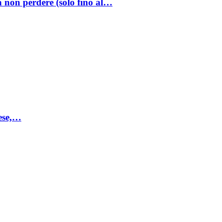
a non perdere (solo fino al…
mese,…