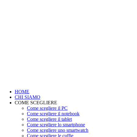
HOME
CHI SIAMO
COME SCEGLIERE
Come scegliere il PC
Come scegliere il notebook
Come scegliere il tablet
Come scegliere lo smartphone
Come scegliere uno smartwatch
Come scegliere le cuffie