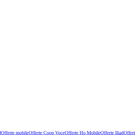
d
Offerte mobile
Offerte Coop Voce
Offerte Ho Mobile
Offerte Iliad
Offer