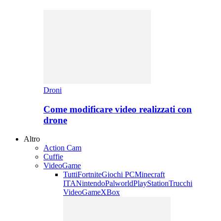
Droni
Come modificare video realizzati con
drone
Altro
Action Cam
Cuffie
VideoGame
Tutti
Fortnite
Giochi PC
Minecraft
ITA
Nintendo
Palworld
PlayStation
Trucchi
VideoGame
XBox