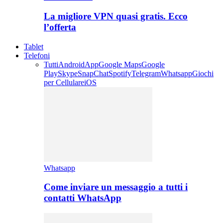
La migliore VPN quasi gratis. Ecco
l’offerta
Tablet
Telefoni
Tutti
Android
App
Google Maps
Google
Play
Skype
SnapChat
Spotify
Telegram
Whatsapp
Giochi
per Cellulare
iOS
Whatsapp
Come inviare un messaggio a tutti i
contatti WhatsApp