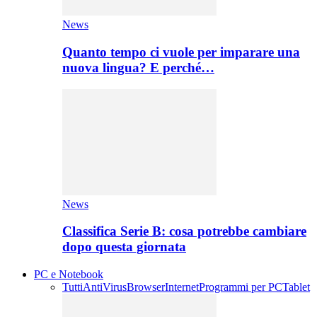
News
Quanto tempo ci vuole per imparare una
nuova lingua? E perché…
News
Classifica Serie B: cosa potrebbe cambiare
dopo questa giornata
PC e Notebook
Tutti
AntiVirus
Browser
Internet
Programmi per PC
Tablet