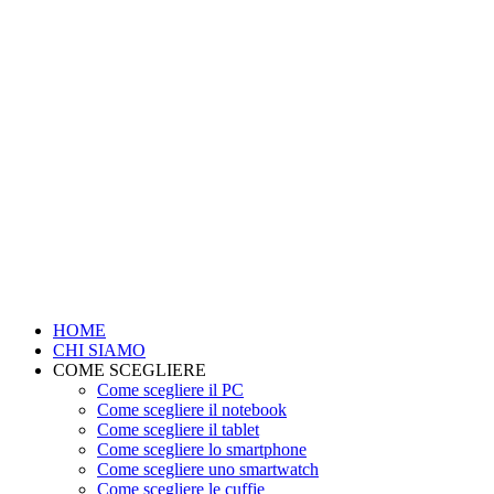
HOME
CHI SIAMO
COME SCEGLIERE
Come scegliere il PC
Come scegliere il notebook
Come scegliere il tablet
Come scegliere lo smartphone
Come scegliere uno smartwatch
Come scegliere le cuffie