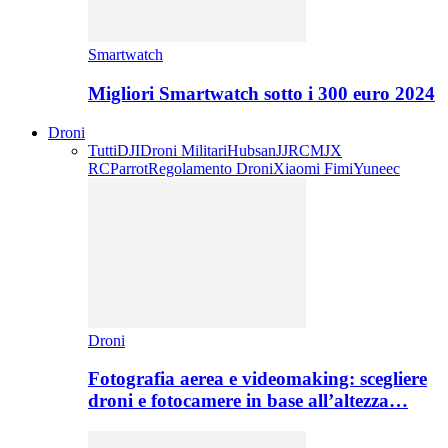
Smartwatch
Migliori Smartwatch sotto i 300 euro 2024
Droni
Tutti
DJI
Droni Militari
Hubsan
JJRC
MJX
RC
Parrot
Regolamento Droni
Xiaomi Fimi
Yuneec
Droni
Fotografia aerea e videomaking: scegliere
droni e fotocamere in base all’altezza…