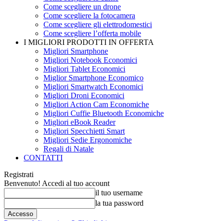
Come scegliere un drone
Come scegliere la fotocamera
Come scegliere gli elettrodomestici
Come scegliere l’offerta mobile
I MIGLIORI PRODOTTI IN OFFERTA
Migliori Smartphone
Migliori Notebook Economici
Migliori Tablet Economici
Miglior Smartphone Economico
Migliori Smartwatch Economici
Migliori Droni Economici
Migliori Action Cam Economiche
Migliori Cuffie Bluetooth Economiche
Migliori eBook Reader
Migliori Specchietti Smart
Migliori Sedie Ergonomiche
Regali di Natale
CONTATTI
Registrati
Benvenuto! Accedi al tuo account
il tuo username
la tua password