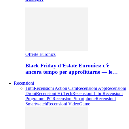
Offerte Euronics
Black Friday d’Estate Euronics: c’è
ancora tempo per approfittarne — le…
Recensioni
Tutti
Recensioni Action Cam
Recensioni App
Recensioni
Droni
Recensioni Hi-Tech
Recensioni Libri
Recensioni
Programmi PC
Recensioni Smartphone
Recensioni
Smartwatch
Recensioni VideoGame