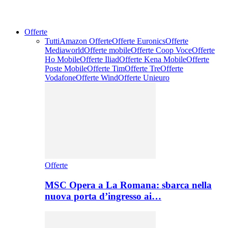
Offerte
Tutti
Amazon Offerte
Offerte Euronics
Offerte
Mediaworld
Offerte mobile
Offerte Coop Voce
Offerte
Ho Mobile
Offerte Iliad
Offerte Kena Mobile
Offerte
Poste Mobile
Offerte Tim
Offerte Tre
Offerte
Vodafone
Offerte Wind
Offerte Unieuro
Offerte
MSC Opera a La Romana: sbarca nella
nuova porta d’ingresso ai…