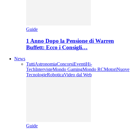
Guide
1 Anno Dopo la Pensione di Warren
Buffett: Ecco i Consigli…
News
Tutti
Astronomia
Concorsi
Eventi
Hi-
Tech
Interviste
Mondo Gaming
Mondo RC
Motori
Nuove
Tecnologie
Robotica
Video dal Web
Guide