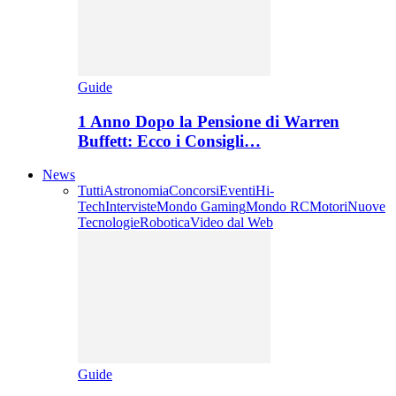
Guide
1 Anno Dopo la Pensione di Warren
Buffett: Ecco i Consigli…
News
Tutti
Astronomia
Concorsi
Eventi
Hi-
Tech
Interviste
Mondo Gaming
Mondo RC
Motori
Nuove
Tecnologie
Robotica
Video dal Web
Guide