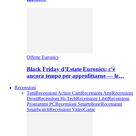
Offerte Euronics
Black Friday d’Estate Euronics: c’è
ancora tempo per approfittarne — le…
Recensioni
Tutti
Recensioni Action Cam
Recensioni App
Recensioni
Droni
Recensioni Hi-Tech
Recensioni Libri
Recensioni
Programmi PC
Recensioni Smartphone
Recensioni
Smartwatch
Recensioni VideoGame