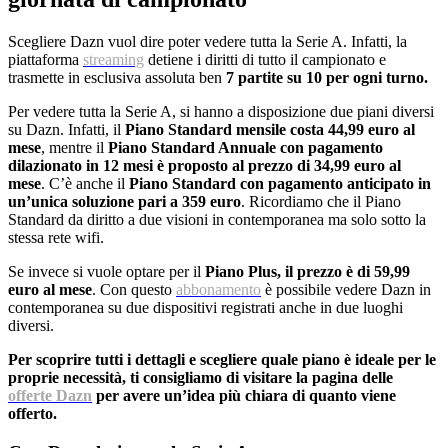
Scegliere Dazn vuol dire poter vedere tutta la Serie A. Infatti, la
piattaforma
streaming
detiene i diritti di tutto il campionato e
trasmette in esclusiva assoluta ben
7 partite su 10 per ogni turno.
Per vedere tutta la Serie A, si hanno a disposizione due piani diversi
su Dazn. Infatti, il
Piano Standard mensile costa 44,99 euro al
mese
, mentre il
Piano Standard Annuale con pagamento
dilazionato in 12 mesi è proposto al prezzo di 34,99 euro al
mese
. C’è anche il
Piano Standard con pagamento anticipato in
un’unica soluzione pari a 359 euro
. Ricordiamo che il Piano
Standard da diritto a due visioni in contemporanea ma solo sotto la
stessa rete wifi.
Se invece si vuole optare per il
Piano Plus, il prezzo è di 59,99
euro al mese
. Con questo
abbonamento
è possibile vedere Dazn in
contemporanea su due dispositivi registrati anche in due luoghi
diversi.
Per scoprire tutti i dettagli e scegliere quale piano è ideale per le
proprie necessità, ti consigliamo di visitare la pagina delle
offerte Dazn
per avere un’idea più chiara di quanto viene
offerto.