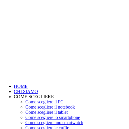
HOME
CHI SIAMO
COME SCEGLIERE
Come scegliere il PC
Come scegliere il notebook
Come scegliere il tablet
Come scegliere lo smartphone
Come scegliere uno smartwatch
Come scegliere le cuffie