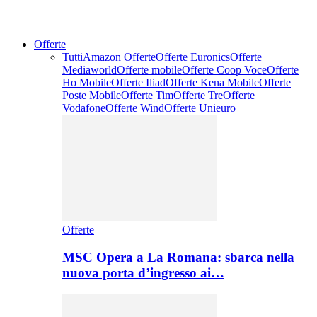
Offerte
Tutti
Amazon Offerte
Offerte Euronics
Offerte
Mediaworld
Offerte mobile
Offerte Coop Voce
Offerte
Ho Mobile
Offerte Iliad
Offerte Kena Mobile
Offerte
Poste Mobile
Offerte Tim
Offerte Tre
Offerte
Vodafone
Offerte Wind
Offerte Unieuro
Offerte
MSC Opera a La Romana: sbarca nella
nuova porta d’ingresso ai…