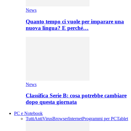
News
Quanto tempo ci vuole per imparare una
nuova lingua? E perché…
News
Classifica Serie B: cosa potrebbe cambiare
dopo questa giornata
PC e Notebook
Tutti
AntiVirus
Browser
Internet
Programmi per PC
Tablet