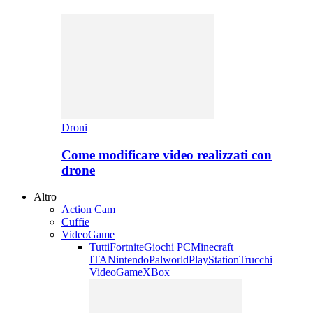
Droni
Come modificare video realizzati con
drone
Altro
Action Cam
Cuffie
VideoGame
Tutti
Fortnite
Giochi PC
Minecraft
ITA
Nintendo
Palworld
PlayStation
Trucchi
VideoGame
XBox