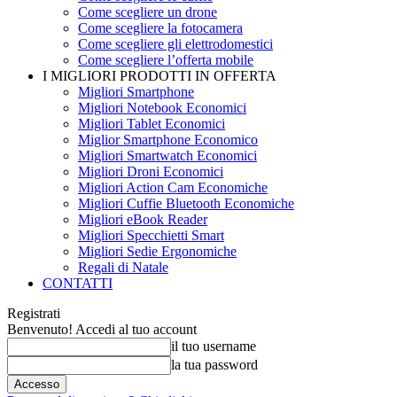
Come scegliere un drone
Come scegliere la fotocamera
Come scegliere gli elettrodomestici
Come scegliere l’offerta mobile
I MIGLIORI PRODOTTI IN OFFERTA
Migliori Smartphone
Migliori Notebook Economici
Migliori Tablet Economici
Miglior Smartphone Economico
Migliori Smartwatch Economici
Migliori Droni Economici
Migliori Action Cam Economiche
Migliori Cuffie Bluetooth Economiche
Migliori eBook Reader
Migliori Specchietti Smart
Migliori Sedie Ergonomiche
Regali di Natale
CONTATTI
Registrati
Benvenuto! Accedi al tuo account
il tuo username
la tua password