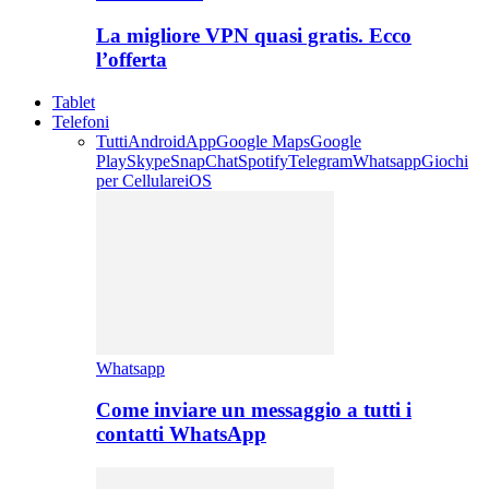
La migliore VPN quasi gratis. Ecco
l’offerta
Tablet
Telefoni
Tutti
Android
App
Google Maps
Google
Play
Skype
SnapChat
Spotify
Telegram
Whatsapp
Giochi
per Cellulare
iOS
Whatsapp
Come inviare un messaggio a tutti i
contatti WhatsApp