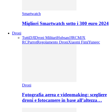
Smartwatch
Migliori Smartwatch sotto i 300 euro 2024
Droni
Tutti
DJI
Droni Militari
Hubsan
JJRC
MJX
RC
Parrot
Regolamento Droni
Xiaomi Fimi
Yuneec
Droni
Fotografia aerea e videomaking: scegliere
droni e fotocamere in base all’altezza…