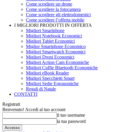
Come scegliere un drone
Come scegliere la fotocamera
Come scegliere gli elettrodomestici
Come scegliere l’offerta mobile
I MIGLIORI PRODOTTI IN OFFERTA
Migliori Smartphone
Migliori Notebook Economici
Migliori Tablet Economici
Miglior Smartphone Economico
Migliori Smartwatch Economici
Migliori Droni Economici
Migliori Action Cam Economiche
Migliori Cuffie Bluetooth Economiche
Migliori eBook Reader
Migliori Specchietti Smart
Migliori Sedie Ergonomiche
Regali di Natale
CONTATTI
Registrati
Benvenuto! Accedi al tuo account
il tuo username
la tua password