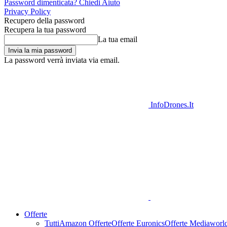
Password dimenticata? Chiedi Aiuto
Privacy Policy
Recupero della password
Recupera la tua password
La tua email
La password verrà inviata via email.
InfoDrones.It
Offerte
Tutti
Amazon Offerte
Offerte Euronics
Offerte Mediaworl