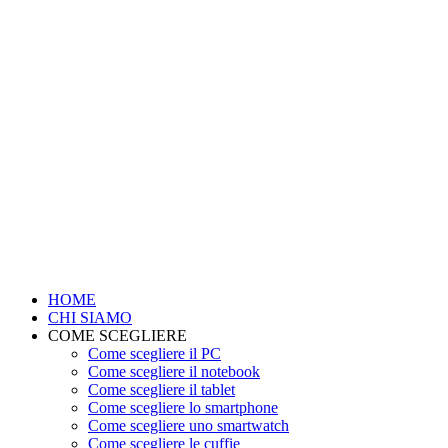
HOME
CHI SIAMO
COME SCEGLIERE
Come scegliere il PC
Come scegliere il notebook
Come scegliere il tablet
Come scegliere lo smartphone
Come scegliere uno smartwatch
Come scegliere le cuffie