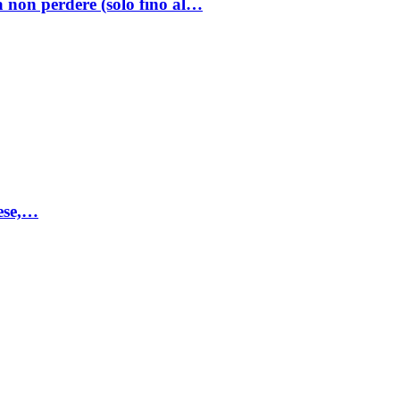
a non perdere (solo fino al…
mese,…