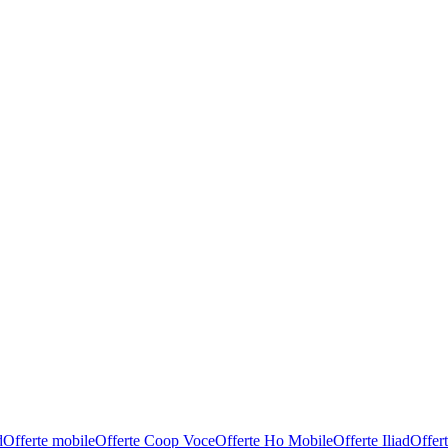
d
Offerte mobile
Offerte Coop Voce
Offerte Ho Mobile
Offerte Iliad
Offer