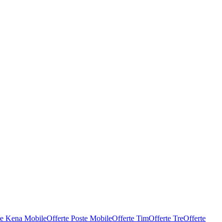
te Kena Mobile
Offerte Poste Mobile
Offerte Tim
Offerte Tre
Offerte