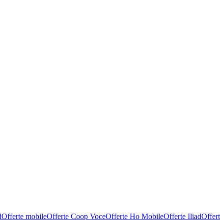
d
Offerte mobile
Offerte Coop Voce
Offerte Ho Mobile
Offerte Iliad
Offer