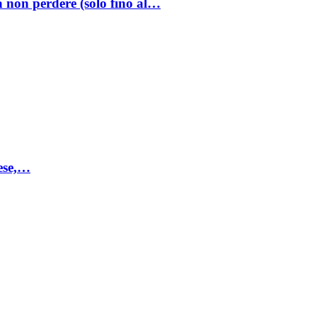
a non perdere (solo fino al…
mese,…