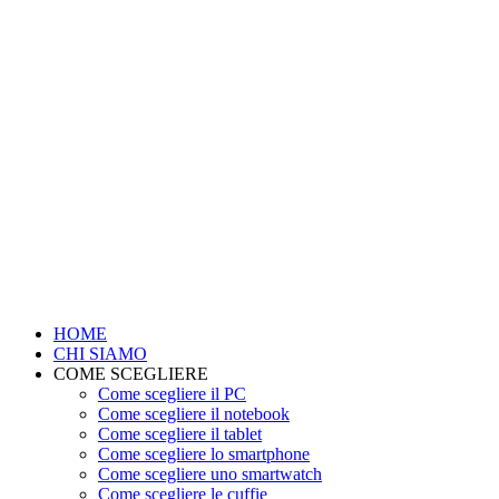
HOME
CHI SIAMO
COME SCEGLIERE
Come scegliere il PC
Come scegliere il notebook
Come scegliere il tablet
Come scegliere lo smartphone
Come scegliere uno smartwatch
Come scegliere le cuffie