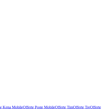
te Kena Mobile
Offerte Poste Mobile
Offerte Tim
Offerte Tre
Offerte