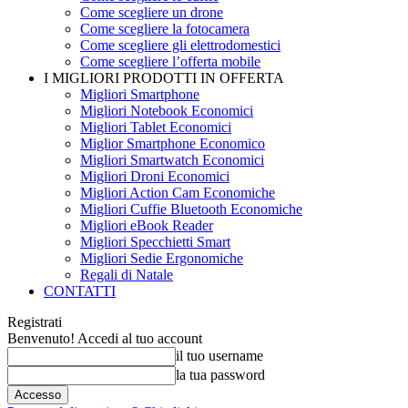
Come scegliere un drone
Come scegliere la fotocamera
Come scegliere gli elettrodomestici
Come scegliere l’offerta mobile
I MIGLIORI PRODOTTI IN OFFERTA
Migliori Smartphone
Migliori Notebook Economici
Migliori Tablet Economici
Miglior Smartphone Economico
Migliori Smartwatch Economici
Migliori Droni Economici
Migliori Action Cam Economiche
Migliori Cuffie Bluetooth Economiche
Migliori eBook Reader
Migliori Specchietti Smart
Migliori Sedie Ergonomiche
Regali di Natale
CONTATTI
Registrati
Benvenuto! Accedi al tuo account
il tuo username
la tua password