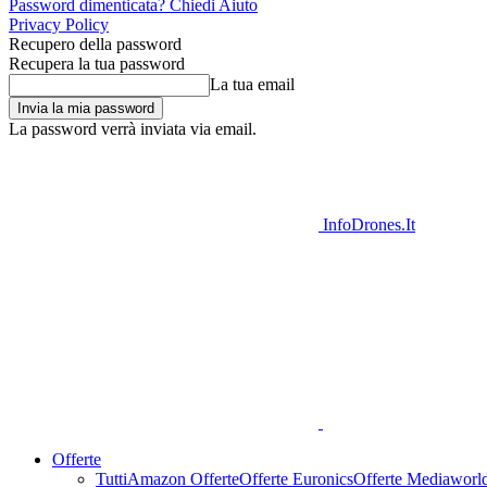
Password dimenticata? Chiedi Aiuto
Privacy Policy
Recupero della password
Recupera la tua password
La tua email
La password verrà inviata via email.
InfoDrones.It
Offerte
Tutti
Amazon Offerte
Offerte Euronics
Offerte Mediaworl